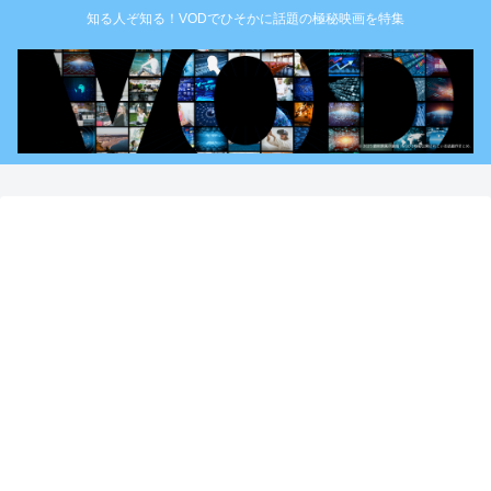
知る人ぞ知る！VODでひそかに話題の極秘映画を特集