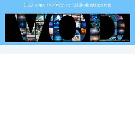
知る人ぞ知る！VODでひそかに話題の極秘映画を特集