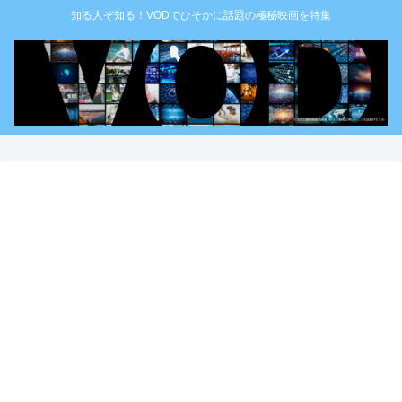
知る人ぞ知る！VODでひそかに話題の極秘映画を特集