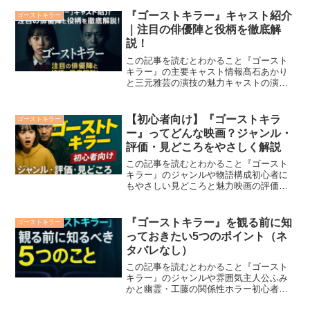
のポイント『ゴーストキラー』の世界観
にハマったあなたへ。映画を観た後も、
『ゴーストキラー』キャスト紹介
ゴーストキラー
その余韻をもっと楽...
｜注目の俳優陣と役柄を徹底解
説！
この記事を読むとわかること『ゴースト
キラー』の主要キャスト情報髙石あかり
と三元雅芸の演技の魅力キャストの演技
が作品に与えた影響脇役陣の役割と存在
感の分析俳優同士の相性が作る映画の空
気感『ゴーストキラー』の魅力は、スト
【初心者向け】『ゴーストキラ
ゴーストキラー
ーリーだけではありません...
ー』ってどんな映画？ジャンル・
評価・見どころをやさしく解説
この記事を読むとわかること『ゴースト
キラー』のジャンルや物語構成初心者に
もやさしい見どころと魅力映画の評価と
観客のリアルな反応『ゴーストキラー』
は、2025年4月11日に公開された、日本
発のアクション×ファンタジー×ホラー要
『ゴーストキラー』を観る前に知
ゴーストキラー
素を持つ異色バデ...
っておきたい5つのポイント（ネ
タバレなし）
この記事を読むとわかること『ゴースト
キラー』のジャンルや雰囲気主人公ふみ
かと幽霊・工藤の関係性ホラー初心者に
も優しい演出の魅力これから『ゴースト