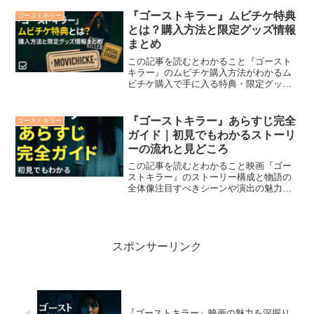
キラー』を観ようとしているあなたへ。
本作はアクション、ファンタジー、ホラ
『ゴーストキラー』ムビチケ特典
ゴーストキラー
ーを融合させた“憑依バデ...
とは？購入方法と限定グッズ情報
まとめ
この記事を読むとわかること『ゴースト
キラー』のムビチケ購入方法がわかるム
ビチケ購入で手に入る特典・限定グッズ
の内容オンライン・劇場・コンビニの違
いや比較ポイントムビチケの使用手順や
注意点（予約方法・有効期限）レア特典
『ゴーストキラー』あらすじ完全
ゴーストキラー
を手に入れるための購入タ...
ガイド｜初見でもわかるストーリ
ーの流れと見どころ
この記事を読むとわかること映画『ゴー
ストキラー』のストーリー構成と物語の
全体像注目すべきシーンや演出の魅力キ
ャラクター視点で深掘りする楽しみ方初
見でも安心して観られるポイントとヒン
トホラーサスペンス映画『ゴーストキラ
ー』は、初見でも引き込ま...
スポンサーリンク
『ゴーストキラー』映画の魅力を深掘り