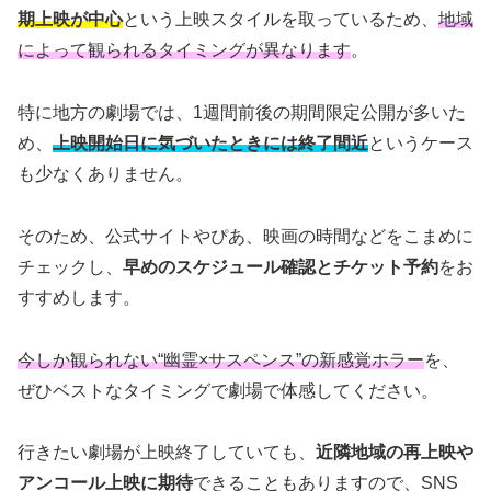
期上映が中心
という上映スタイルを取っているため、
地域
によって観られるタイミングが異なります
。
特に地方の劇場では、1週間前後の期間限定公開が多いた
め、
上映開始日に気づいたときには終了間近
というケース
も少なくありません。
そのため、公式サイトやぴあ、映画の時間などをこまめに
チェックし、
早めのスケジュール確認とチケット予約
をお
すすめします。
今しか観られない“幽霊×サスペンス”の新感覚ホラー
を、
ぜひベストなタイミングで劇場で体感してください。
行きたい劇場が上映終了していても、
近隣地域の再上映や
アンコール上映に期待
できることもありますので、SNS