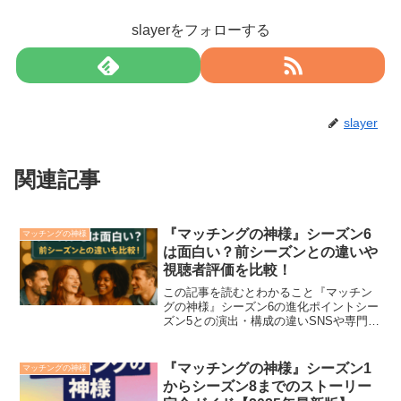
slayerをフォローする
slayer
関連記事
『マッチングの神様』シーズン6
マッチングの神様
は面白い？前シーズンとの違いや
視聴者評価を比較！
この記事を読むとわかること『マッチン
グの神様』シーズン6の進化ポイントシー
ズン5との演出・構成の違いSNSや専門家
から見たリアルな評価恋愛リアリティ番
組『マッチングの神様』シーズン6が配信
され、“前作との違い”を意識する視聴者が
『マッチングの神様』シーズン1
マッチングの神様
増えています...
からシーズン8までのストーリー