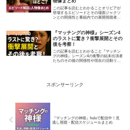
物像まとめ
この記事を読むとわかることオリビアが
登場するエピソードとその場面ジャクソ
ンとの関係性と番組内での展開視聴者や
SNSの反応・評価の傾向オリビアの過
去・人物像と現在の活動恋愛リアリティ
番組『マッチングの神様』シーズン4に出
『マッチングの神様』シーズン4
マッチングの神様
演したオリビアは、その...
のラストに驚き？衝撃展開とその
後を考察！
この記事を読むとわかること『マッチン
グの神様』シーズン4の衝撃の結末出演者
たちのその後の関係性や現在の活動リア
リティ番組が描く恋愛のリアルな教訓恋
愛リアリティショー『マッチングの神
様』シーズン4は、予想外のラスト展開で
視聴者を騒然とさせまし...
スポンサーリンク
『マッチングの神様』huluで配信中！見
逃し視聴・配信スケジュールまとめ