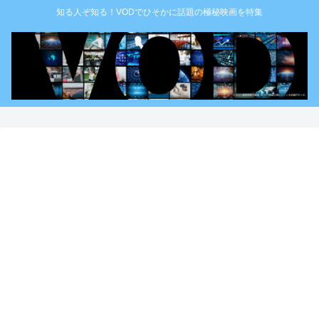
知る人ぞ知る！VODでひそかに話題の極秘映画を特集