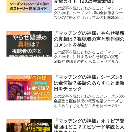
完全ガイド【2025年最新版】
この記事を読むとわかること『マッチン
グの神様』シーズン1～8の全体像各シー
ズンの特徴と注目カップルの動向2025年
以降に期待される展開と新要素恋愛リア
リティ番組『マッチングの神様』（原
題：Married at First Sight Aus...
『マッチングの神様』やらせ疑惑
マッチングの神様
の真相は？視聴者の声と制作側の
コメントを検証
この記事を読むとわかること『マッチン
グの神様』に対するやらせ疑惑の実態
SNSや視聴者の声から見えるリアルな反
応制作側が語る“演出”と“リアリティ”の境
界『マッチングの神様』は恋愛リアリテ
ィ番組として大人気を誇りますが、その
『マッチングの神様』シーズン5
マッチングの神様
演出のリアルさを巡...
は全何話？各話のあらすじと更新
日をチェック
この記事を読むとわかることシーズン5の
全話数と配信状況の概要各話フェーズご
とのあらすじと見どころ更新ペースやお
すすめの視聴タイミングオーストラリア
発・結婚実験リアリティ番組『マッチン
グの神様』シーズン5は、恋愛プロセスの
『マッチングの神様』オリビア登
マッチングの神様
リアルさが話題を呼び...
場回はどこ？エピソード解説と人