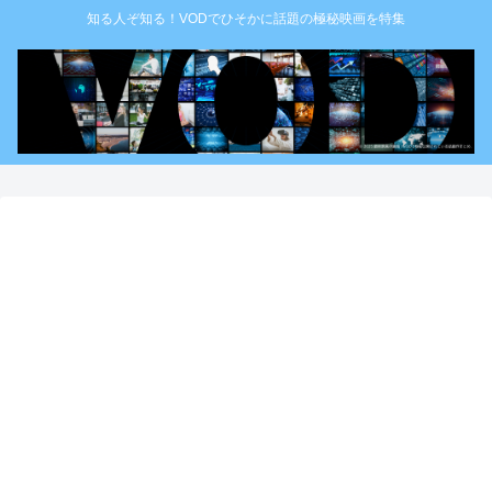
知る人ぞ知る！VODでひそかに話題の極秘映画を特集