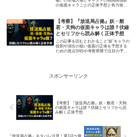
拠』の登場人物とキャストの相関関係妖
の仮面キャラごとの正体予想と有力候補
仮面の正体を見破るための4つの考察ポイ
ント『放送局占拠』では、“妖”という仮面
をまとった武装集団が巨大テレビ局を占
【考察】『放送局占拠』妖・般
放送局占拠
拠します。本記事で...
若・天狗の仮面キャラは誰？伏線
とセリフから読み解く正体予想
この記事を読むとわかること“妖”キャラの
役割や演出の狙い仮面の正体を予想する
ための視点SNSや考察界隈で注目の予想
人物演出のミスリードが読者をどう惑わ
せるか話題沸騰中のドラマ『放送局占
拠』。“妖”と名乗る仮面集団・般若や天狗
の正体をめぐり、...
スポンサーリンク
【考察】『放送局占拠』妖・般若・天狗
の仮面キャラは誰？伏線とセリフから読
み解く正体予想
『放送局占拠』ネタバレ注意！第1話〜最