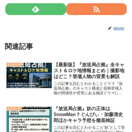
slayer
関連記事
【最新版】『放送局占拠』全キャ
放送局占拠
スト＆ロケ地情報まとめ｜撮影地
はどこ？登場人物の背景も解説
この記事を読むとわかることドラマ『放
送局占拠』のキャスト構成と役柄登場人
物の関係性や背景にある物語ドラマに登
場した撮影ロケ地とその見どころ話題沸
騰中のドラマ『放送局占拠』。謎の“妖”仮
面集団によるテレビ局ジャックと、それ
『放送局占拠』妖の正体は
放送局占拠
に立ち向かう警察や人...
SnowMan？ぐんぴぃ・加藤清史
郎ほかキャラ予想を徹底検証
この記事を読むとわかること“妖”として登