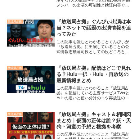
場する7人の仮面キャラの詳細Snow Man
メンバーの出演の可能性と検証内容ぐん
ぴぃ・加藤清史郎のキャスティング説と
その根拠正体考察に使われている観察ポ
イントやSNSの動向ドラマ『放送局占
『放送局占拠』ぐんぴぃ出演は本
放送局占拠
拠』に登場す...
当？ネットで話題の出演情報を追
ってみた
この記事を読むとわかることぐんぴぃが
『放送局占拠』に出演していることの公
式情報志摩蓮司役としての役どころとキ
ャラクター性ぐんぴぃ本人が語った撮影
の裏話と現場エピソードネット上の反応
やファンによる話題の盛り上がり占拠シ
『放送局占拠』配信はどこで見れ
放送局占拠
リーズにおける常連出演者...
る？Hulu一択・Hulu・再放送の
最新情報まとめ
この記事を読むとわかること『放送局占
拠』を配信している主要サービスTVerと
Huluの違いと使い分けのコツ再放送の可
能性とチェック方法配信期限や見逃し対
策のベストな選択肢話題沸騰中のドラマ
『放送局占拠』。見逃してしまった方へ
『放送局占拠』キャスト＆相関図
放送局占拠
朗報です！本記事...
まとめ｜仮面の正体は誰？妖・天
狗・河童の予想と根拠を考察
この記事を読むとわかること『放送局占