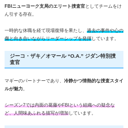
FBIニューヨーク支局のエリート捜査官
としてチームをけ
ん引する存在。
一時的な休職を経て現場復帰を果たし、
過去の事件や心の
傷と向き合いながらリーダーシップを発揮
しています。
ジーコ・ザキ／オマール “O.A.” ジダン特別捜
査官
マギーのパートナーであり、
冷静かつ情熱的な捜査スタイ
ルが魅力
。
シーズン7では内面の葛藤やFBIという組織への疑念な
ど、人間味あふれる描写が増加
しています。