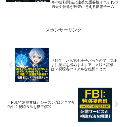
ルの信頼関係と連携の重要性それぞれの
過去や信念が捜査に与える影響チーム全
体で支えるFBI:特別捜査班の魅力FBI:特
別捜査班 は、ニューヨーク支局の精鋭チ
ームがテロや誘拐、爆破などの凶悪犯罪
に立ち向かう...
スポンサーリンク
『転生したら第七王子だったので、気ま
まに魔術を極めます』アニメ版の評価
は？視聴者のリアルな感想まとめ
『FBI:特別捜査班』シーズン7はどこで配
信中？視聴方法を徹底解説