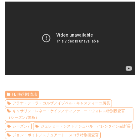
FBI:特別捜査班
アラナ・デ・ラ・ガルザ／イゾベル・キャスティーユ所長
キャサリン・レネー・ケイン／ティファニー・ウォレス特別捜査官
（シーズン7降板）
シーズン7
ジェレミー・シスト／ジュバル・バレンタイン副所長
ジョン・ボイド／スチュアート・スコラ特別捜査官