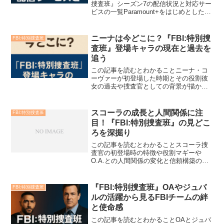
捜査班』シーズン7の配信状況と対応サー
ビスの一覧Paramount+をはじめとした視
聴可能な配信サービスの特徴や料金日本
国内からの視聴方法とVPNを使用する際
の注意点広告の有無やコスト面から見た
ニーナは今どこに？『FBI:特別捜
FBI:特別捜査班
各サー...
査班』登場キャラの現在と過去を
追う
この記事を読むとわかることニーナ・コ
ーヴァーが初登場した時期とその役割彼
女の過去や捜査官としての背景が描かれ
たエピソードシリーズからの退場理由と
劇中での扱い現在のキャラクター設定と
再登場の可能性共演者や制作陣が語るニ
スコーラの成長と人間関係に注
FBI:特別捜査班
ーナの意義と存在感アニメ...
目！『FBI:特別捜査班』の見どこ
ろを深掘り
この記事を読むとわかることスコーラ捜
査官の初登場時の特徴や役割マギーや
O.A.との人間関係の変化と信頼構築の過
程重大事件を通して見せる精神的な成長
や葛藤チーム内でのリーダー的役割や新
人教育への関わりスコーラというキャラ
『FBI:特別捜査班』OAやジュバ
FBI:特別捜査班
クターの魅力とFBIチ...
ルの活躍から見るFBIチームの絆
と使命感
この記事を読むとわかることOAとジュバ