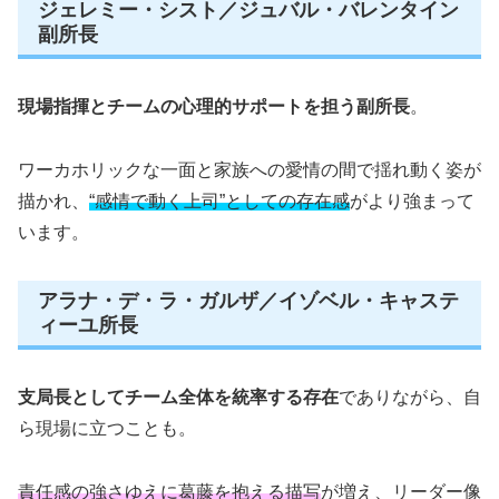
ジェレミー・シスト／ジュバル・バレンタイン
副所長
現場指揮とチームの心理的サポートを担う副所長
。
ワーカホリックな一面と家族への愛情の間で揺れ動く姿が
描かれ、
“感情で動く上司”としての存在感
がより強まって
います。
アラナ・デ・ラ・ガルザ／イゾベル・キャステ
ィーユ所長
支局長としてチーム全体を統率する存在
でありながら、自
ら現場に立つことも。
責任感の強さゆえに葛藤を抱える描写
が増え、リーダー像