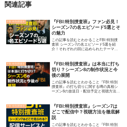
関連記事
『FBI:特別捜査班』ファン必見！
FBI:特別捜査班
シーズン7の名エピソード5選とそ
の魅力
この記事を読むとわかることFBI:特別捜
査班 シーズン7の名エピソード5選を紹
介！それぞれの回に込められたテーマや
見どころがわかる！最終回まで見逃せな
いシーズン7の魅力を総まとめ！「FBI:特
別捜査班」（FBI）のシーズン7が
『FBI:特別捜査班』は本当に打ち
FBI:特別捜査班
2024‑25...
切り？シーズン8の制作状況と今
後の展開
この記事を読むとわかること『FBI:特別
捜査班』の打ち切りに関する噂の真相シ
ーズン8の放送日・配信予定と視聴方法シ
ーズン8からのキャスト変更と新キャラク
ターの情報新シーズンの見どころや今後
の展開予想シリーズ全体の今後の方向性
『FBI:特別捜査班』シーズン7は
FBI:特別捜査班
とCBSの放送戦...
どこで配信中？視聴方法を徹底解
説
この記事を読むとわかること『FBI:特別