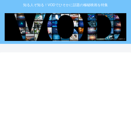
知る人ぞ知る！VODでひそかに話題の極秘映画を特集