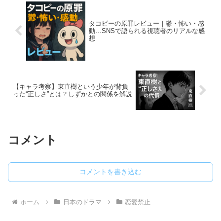
タコピーの原罪レビュー｜鬱・怖い・感
動…SNSで語られる視聴者のリアルな感
想
【キャラ考察】東直樹という少年が背負
った“正しさ”とは？しずかとの関係を解説
コメント
コメントを書き込む
ホーム
日本のドラマ
恋愛禁止