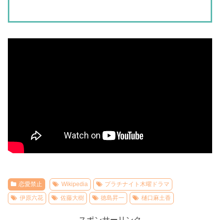
恋愛禁止
Wikipedia
プラチナイト木曜ドラマ
伊原六花
佐藤大樹
徳島昇一
樋口麻土香
スポンサーリンク