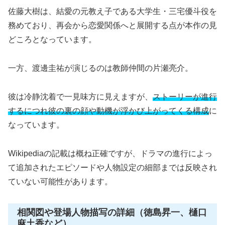
佐藤大樹は、結愛の元教え子である大学生・三宅優斗役を
務めており、再会から恋愛関係へと展開する点が本作の見
どころとなっています。
一方、渡邊圭祐が演じるのは教師仲間の片瀬亮介。
彼は冷静沈着で一見味方に見えますが、
ストーリーが進行
するにつれ彼の裏の顔や動機が浮かび上がってくる構成
に
なっています。
Wikipediaの記載は概ね正確ですが、ドラマの進行によっ
て追加されたエピソードや人物設定の細部までは反映され
ていない可能性があります。
相関図や登場人物描写の詳細（徳島昇一、樋口
麻土香など）