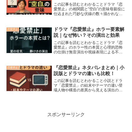
この記事を読むとわかることドラマ『恋
愛禁止』の相関図と“空白”の意味母親役に
仕込まれた巧妙な伏線の数々描かれない
関係性が物語の核心を照らす構造「恋愛
禁止 相関図 母親 伏線」をキーワード
に、本記事ではドラマ『恋愛禁止』の登
ドラマ『恋愛禁止』ホラー要素解
恋愛禁止
場人物相関図をもと...
説｜なぜ怖い？その演出と効果
この記事を読むとわかることドラマ『恋
愛禁止』のホラー性の本質と心理的恐怖
の仕掛け無音演出や視線表現による不安
と緊張の高め方愛の狂気とストーカー描
写が生むリアルな恐怖感ドラマ『恋愛禁
止』のホラー要素解説をお探しですか？
『恋愛禁止』ネタバレまとめ｜小
恋愛禁止
本記事では「なぜ怖いのか...
説版とドラマの違いも比較！
この記事を読むとわかること小説とドラ
マ「恋愛禁止」の結末やテーマの違い登
場人物や構造の差異から見える演出の意
図視聴者・読者が混乱する理由と製作側
の狙い「恋愛禁止」の小説とドラマ、ど
ちらも愛と狂気が交錯する話題作です
が、その設定や展開、結末に...
スポンサーリンク