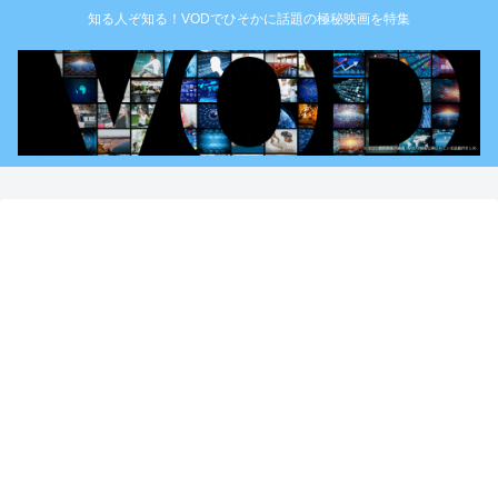
知る人ぞ知る！VODでひそかに話題の極秘映画を特集