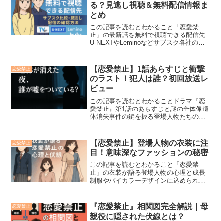
る？見逃し視聴＆無料配信情報ま
とめ
この記事を読むとわかること「恋愛禁
止」の最新話を無料で視聴できる配信先
U-NEXTやLeminoなどサブスク各社の見
放題情報視聴スタイルに合った最適なサ
ービスの選び方「恋愛禁止」の配信をど
こで見られるのか気になりますよね。
【恋愛禁止】1話あらすじと衝撃
恋愛禁止
「恋愛禁止」配信は...
のラスト！犯人は誰？初回放送レ
ビュー
この記事を読むとわかることドラマ『恋
愛禁止』第1話のあらすじと謎の全体像遺
体消失事件の鍵を握る登場人物たちの考
察視聴者によるレビューや評価傾向のま
とめドラマ『恋愛禁止』第1話では、元恋
人を刺した主人公・瑞帆の周囲に起きる
【恋愛禁止】登場人物の衣装に注
恋愛禁止
不可解な出来事が視聴...
目！意味深なファッションの秘密
この記事を読むとわかること「恋愛禁
止」の衣装が語る登場人物の心理と成長
制服やバイカラーデザインに込められた
象徴的な意味衣装選びが物語の構造や人
間関係の伏線となる演出手法「恋愛禁
止」に登場するキャラクターたちの衣装
『恋愛禁止』相関図完全解説｜母
恋愛禁止
は、ただのファッションではあ...
親役に隠された伏線とは？