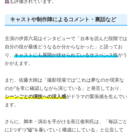
出
も評価されています。
キャストや制作陣によるコメント・裏話など
主演の伊原六花はインタビューで「台本を読んだ段階では
自分の役が最後どうなるか分からなかった」と語ってお
り、
キャストにも展開が伏せられているサスペンス性
がう
かがえます。
また、佐藤大樹は「撮影現場では“これは夢なのか現実な
のか”を常に確認しながら演じている」と発言しており、
シーンごとの演技への没入感
がドラマの緊張感を生んでい
ます。
さらに、脚本・演出を手がける長江俊和氏は、「毎話ごと
に1つずつ“嘘”を暴いていく構成にしている」と公言して