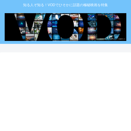
知る人ぞ知る！VODでひそかに話題の極秘映画を特集