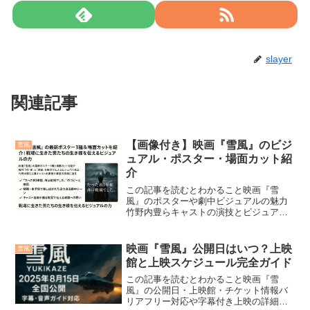
slayer
関連記事
【画像付き】映画『雪風』のビジ
雪風
ュアル・ポスター・場面カット紹
介
この記事を読むとわかること映画『雪
風』のポスターや劇中ビジュアルの魅力
竹野内豊らキャストの演技とビジュアル
表現の裏側“命をつなぐ”というテーマを映
像で体感できる理由映画『雪風』のポス
ターや場面カットに触れたいあなたへ。
映画『雪風』公開日はいつ？上映
雪風
この記事では、最新解禁...
館と上映スケジュール完全ガイド
この記事を読むとわかること映画『雪
風』の公開日・上映館・チケット情報バ
リアフリー対応や字幕付き上映の詳細出