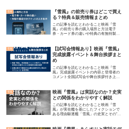
演キャストや主題歌など作品の注目ポイ
ント映画『雪風 YUKIKAZE』の公開日や
上映館、上映スケジュールを知りたい方
『雪風』の前売り券はどこで買え
雪風
へ。この記事では「...
る？特典＆販売情報まとめ
この記事を読むとわかること映画『雪
風』の前売り券の購入場所と方法電子
券・カード券の違いや特典の有無特製巾
着袋付きチケットの入手条件と注意点映
画『雪風 YUKIKAZE』の前売り券はどこ
で購入できるのか気になりますよね。雪
【試写会情報あり】映画『雪風』
雪風
風 の 前売り券 は...
完成披露イベント＆舞台挨拶まと
め
この記事を読むとわかること映画『雪
風』完成披露イベントの内容と登壇者の
コメント全国試写会や舞台挨拶付き上映
のスケジュールと応募方法作品が伝える
「命」や「選択」のメッセージとその深
み【試写会情報あり】映画『雪風』完成
映画『雪風』は実話なのか？史実
雪風
披露イベント＆舞台挨拶まと...
との関係をわかりやすく解説
この記事を読むとわかること映画『雪
風』が実在艦を基にしたフィクションで
ある理由駆逐艦「雪風」の史実とその“奇
跡的生存”の背景創作キャラクターを通じ
た人間ドラマと戦争の記憶の描き方映画
『雪風』は、実在した駆逐艦「雪風」が
雪風