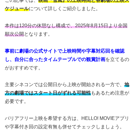
この記事では、
映画『雪風』の上映時間と各劇場の上映ス
ケジュール
について詳しくご紹介しました。
本作は120分の休憩なし構成で、2025年8月15日より全国
順次公開
となります。
事前に劇場の公式サイトで上映時間や字幕対応回を確認
し、自分に合ったタイムテーブルでの観賞計画
を立てるの
がおすすめです。
主要シネコンでは公開日から上映が開始される一方で、
地
方の劇場ではスタート日がずれる可能性
もあるため注意が
必要です。
バリアフリー上映を希望する方は、HELLO! MOVIEアプリ
や字幕付き回の設定有無も併せてチェックしましょう。