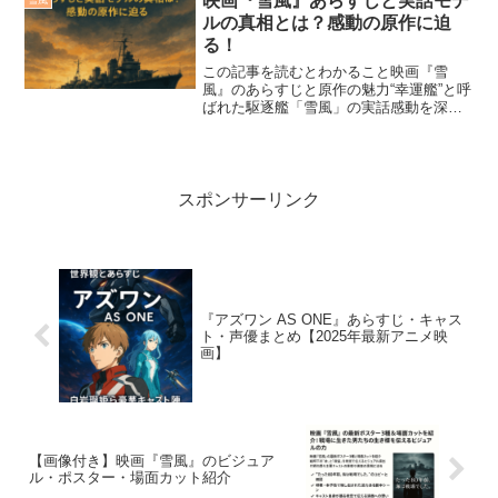
映画『雪風』あらすじと実話モデ
モデルとなっている物語...
ルの真相とは？感動の原作に迫
る！
この記事を読むとわかること映画『雪
風』のあらすじと原作の魅力“幸運艦”と呼
ばれた駆逐艦「雪風」の実話感動を深め
る映画と史実のつながり映画『雪風』
は、実在した駆逐艦「雪風」の命を救い
続けた奇跡の物語を描いた感動のヒュー
マンドラマです。あらすじ...
スポンサーリンク
『アズワン AS ONE』あらすじ・キャス
ト・声優まとめ【2025年最新アニメ映
画】
【画像付き】映画『雪風』のビジュア
ル・ポスター・場面カット紹介