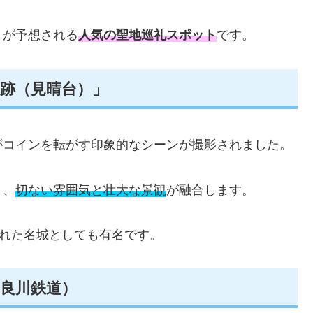
とが予想される
人気の聖地巡礼スポット
です。
跡（見晴台）」
がコインを転がす印象的なシーンが撮影されました。
り、
切ない雰囲気と壮大な景観
が融合します。
ばれた名城としても有名です。
良川鉄道）