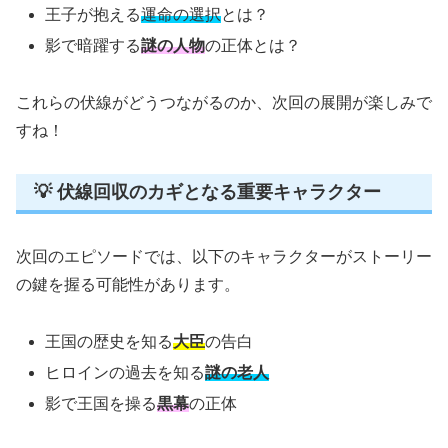
王子が抱える
運命の選択
とは？
影で暗躍する
謎の人物
の正体とは？
これらの伏線がどうつながるのか、次回の展開が楽しみで
すね！
💡 伏線回収のカギとなる重要キャラクター
次回のエピソードでは、以下のキャラクターがストーリー
の鍵を握る可能性があります。
王国の歴史を知る
大臣
の告白
ヒロインの過去を知る
謎の老人
影で王国を操る
黒幕
の正体