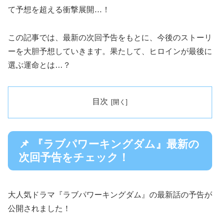
て予想を超える衝撃展開…！
この記事では、最新の次回予告をもとに、今後のストーリ
ーを大胆予想していきます。果たして、ヒロインが最後に
選ぶ運命とは…？
目次
📌 『ラブパワーキングダム』最新の
次回予告をチェック！
大人気ドラマ『ラブパワーキングダム』の最新話の予告が
公開されました！