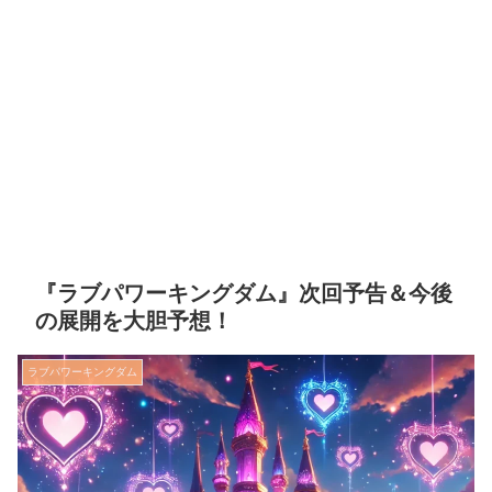
『ラブパワーキングダム』次回予告＆今後
の展開を大胆予想！
ラブパワーキングダム