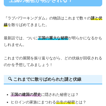
王国の秘密が明かされる？
『ラブパワーキングダム』の物語はこれまで数々の
謎と伏
線
を散りばめてきました。
最新話では、ついに
王国の重大な秘密
が明らかになるかも
しれません。
これまでの展開を振り返りながら、どの伏線が回収される
のかを予想してみましょう！
🔍 これまでに散りばめられた謎と伏線
王国の建国の歴史
に隠された秘密とは？
ヒロインの家族にまつわる
出生の秘密
とは？