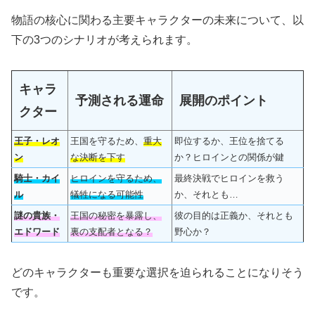
物語の核心に関わる主要キャラクターの未来について、以
下の3つのシナリオが考えられます。
キャラ
予測される運命
展開のポイント
クター
王子・レオ
王国を守るため、
重大
即位するか、王位を捨てる
ン
な決断を下す
か？ヒロインとの関係が鍵
騎士・カイ
ヒロインを守るため、
最終決戦でヒロインを救う
ル
犠牲になる可能性
か、それとも…
謎の貴族・
王国の秘密を暴露し、
彼の目的は正義か、それとも
エドワード
裏の支配者となる？
野心か？
どのキャラクターも重要な選択を迫られることになりそう
です。