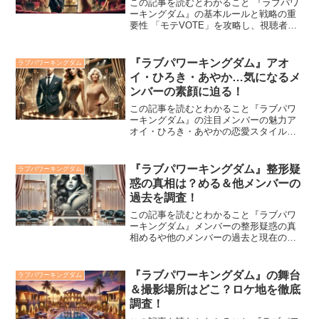
この記事を読むとわかること 『ラブパワ
ーキングダム』の基本ルールと戦略の重
要性 「モテVOTE」を攻略し、視聴者の
支持を集める方法 ライバルを出し抜く駆
け引きと心理戦の極意 視聴者に応援され
るためのポイントと必勝法『ラブパワー
『ラブパワーキングダム』アオ
ラブパワーキングダム
キングダム』の...
イ・ひろき・あやか…気になるメ
ンバーの素顔に迫る！
この記事を読むとわかること『ラブパワ
ーキングダム』の注目メンバーの魅力ア
オイ・ひろき・あやかの恋愛スタイルと
特徴番組の見どころや今後の展開の予想
ABEMAの恋愛リアリティ番組『ラブパワ
ーキングダム〜恋愛強者選挙〜』が話題
『ラブパワーキングダム』整形疑
ラブパワーキングダム
沸騰中！16名の“恋...
惑の真相は？める＆他メンバーの
過去を調査！
この記事を読むとわかること『ラブパワ
ーキングダム』メンバーの整形疑惑の真
相めるや他のメンバーの過去と現在の比
較視聴者の反応や今後の活動への影響
2025年2月からABEMAで配信がスタート
した恋愛リアリティ番組『ラブパワーキ
『ラブパワーキングダム』の舞台
ラブパワーキングダム
ングダム』。出演者...
＆撮影場所はどこ？ロケ地を徹底
調査！