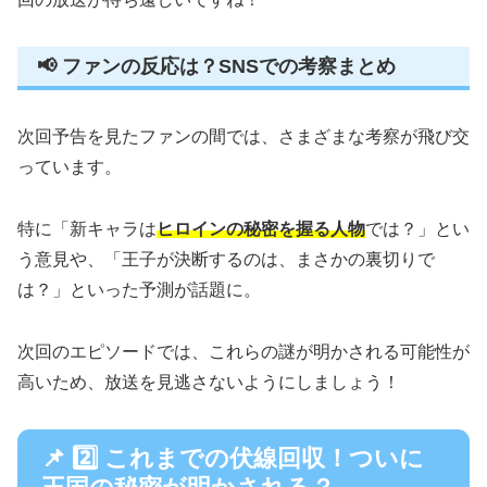
📢 ファンの反応は？SNSでの考察まとめ
次回予告を見たファンの間では、さまざまな考察が飛び交
っています。
特に「新キャラは
ヒロインの秘密を握る人物
では？」とい
う意見や、「王子が決断するのは、まさかの裏切りで
は？」といった予測が話題に。
次回のエピソードでは、これらの謎が明かされる可能性が
高いため、放送を見逃さないようにしましょう！
📌 2️⃣ これまでの伏線回収！ついに