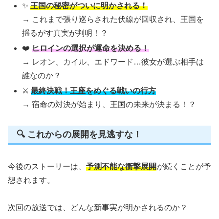
✨
王国の秘密がついに明かされる！
→ これまで張り巡らされた伏線が回収され、王国を
揺るがす真実が判明！？
❤️
ヒロインの選択が運命を決める！
→ レオン、カイル、エドワード…彼女が選ぶ相手は
誰なのか？
⚔️
最終決戦！王座をめぐる戦いの行方
→ 宿命の対決が始まり、王国の未来が決まる！？
🔍 これからの展開を見逃すな！
今後のストーリーは、
予測不能な衝撃展開
が続くことが予
想されます。
次回の放送では、どんな新事実が明かされるのか？