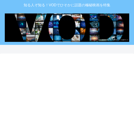
知る人ぞ知る！VODでひそかに話題の極秘映画を特集