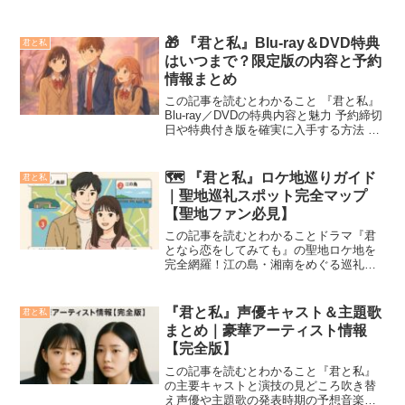
🎁 『君と私』Blu‑ray＆DVD特典
君と私
はいつまで？限定版の内容と予約
情報まとめ
この記事を読むとわかること 『君と私』
Blu-ray／DVDの特典内容と魅力 予約締切
日や特典付き版を確実に入手する方法 店
舗別の先着特典と選び方のポイント話題
の映画／作品『君と私』のBlu‑ray・DVD
が発売されるにあたり、限定版や早期...
🗺️ 『君と私』ロケ地巡りガイド
君と私
｜聖地巡礼スポット完全マップ
【聖地ファン必見】
この記事を読むとわかることドラマ『君
となら恋をしてみても』の聖地ロケ地を
完全網羅！江の島・湘南をめぐる巡礼モ
デルコースと地図付きガイド撮影再現テ
クニックや現地マナーなど実践的な巡礼
情報「君と私」の世界をもっと感じたい
『君と私』声優キャスト＆主題歌
君と私
あなたへ。映像や物語の向...
まとめ｜豪華アーティスト情報
【完全版】
この記事を読むとわかること『君と私』
の主要キャストと演技の見どころ吹き替
え声優や主題歌の発表時期の予想音楽担