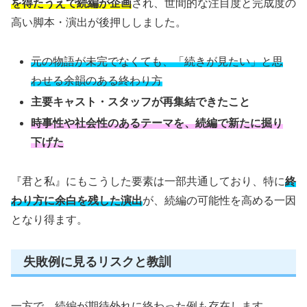
を得たうえで続編が企画
され、世間的な注目度と完成度の
高い脚本・演出が後押ししました。
元の物語が未完でなくても、「続きが見たい」と思
わせる余韻のある終わり方
主要キャスト・スタッフが再集結できたこと
時事性や社会性のあるテーマを、続編で新たに掘り
下げた
『君と私』にもこうした要素は一部共通しており、特に
終
わり方に余白を残した演出
が、続編の可能性を高める一因
となり得ます。
失敗例に見るリスクと教訓
一方で、続編が期待外れに終わった例も存在します。