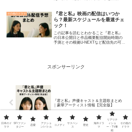
当オヒョクの関与と楽曲の特徴韓国映画
『君と私（The Dream Songs／原題：너
와 나）』は、修学旅行を翌日に控えた2
『君と私』映画の配信はいつか
その他のドラマ
人の少女...
ら？最新スケジュールを最速チェ
ック！
この記事を読むとわかること『君と私』
の日本公開日と作品概要配信開始時期の
予測とその根拠U-NEXTなど配信先の可能
性と注意点2025年11月14日より日本公開
となる韓国映画『君と私（너와 나）』。
セウォル号沈没事故を背景に、2人の少女
の心の...
スポンサーリンク
『君と私』声優キャスト＆主題歌まとめ
｜豪華アーティスト情報【完全版】
リアリテ
日本のド
SF/ファン
アクショ
サスペン
海外ドラ
ィショ
その他の
恋愛
コメディ
歴史
ラマ
タジー
ン/バトル
ス
マ
ー・TV番
ドラマ
組