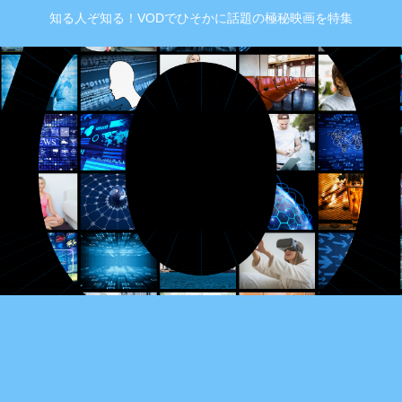
知る人ぞ知る！VODでひそかに話題の極秘映画を特集