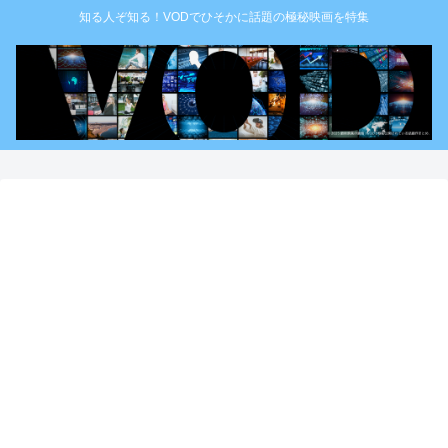
知る人ぞ知る！VODでひそかに話題の極秘映画を特集