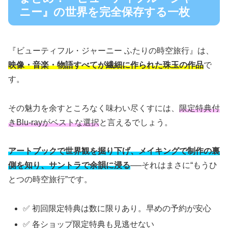
ニー』の世界を完全保存する一枚
『ビューティフル・ジャーニー ふたりの時空旅行』は、
映像・音楽・物語すべてが繊細に作られた珠玉の作品
で
す。
その魅力を余すところなく味わい尽くすには、
限定特典付
きBlu-rayがベストな選択
と言えるでしょう。
アートブックで世界観を掘り下げ、メイキングで制作の裏
側を知り、サントラで余韻に浸る
──それはまさに“もうひ
とつの時空旅行”です。
✅ 初回限定特典は数に限りあり。早めの予約が安心
✅ 各ショップ限定特典も見逃せない