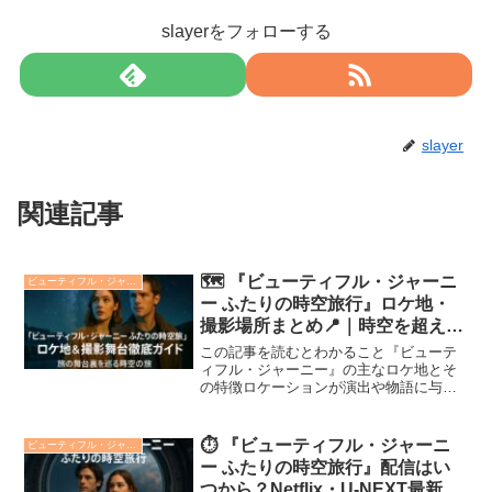
slayerをフォローする
slayer
関連記事
🗺️ 『ビューティフル・ジャーニ
ビューティフル・ジャーニー ふたりの時空旅行
ー ふたりの時空旅行』ロケ地・
撮影場所まとめ📍｜時空を超える
旅の舞台を巡る旅🌌
この記事を読むとわかること『ビューテ
ィフル・ジャーニー』の主なロケ地とそ
の特徴ロケーションが演出や物語に与え
た効果各ロケ地が象徴するテーマや時空
表現の意味作品をより深く味わうため
の“現地訪問”の価値① 中東風ステージ：
⏱️ 『ビューティフル・ジャーニ
ビューティフル・ジャーニー ふたりの時空旅行
砂と光が描く“過去への...
ー ふたりの時空旅行』配信はい
つから？Netflix・U-NEXT最新情