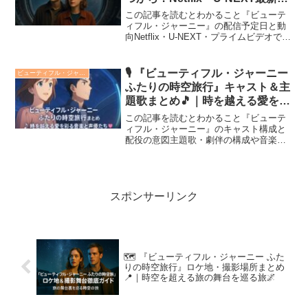
報まとめ🚀
この記事を読むとわかること『ビューテ
ィフル・ジャーニー』の配信予定日と動
向Netflix・U-NEXT・プライムビデオでの
配信可能性配信版とBlu-ray版の違いとチ
ェックポイント感動のSFロードムービー
『ビューティフル・ジャーニー ふたり...
🎙️ 『ビューティフル・ジャーニー
ビューティフル・ジャーニー ふたりの時空旅行
ふたりの時空旅行』キャスト＆主
題歌まとめ🎵｜時を越える愛を彩
る音楽と声優たち💖
この記事を読むとわかること『ビューテ
ィフル・ジャーニー』のキャスト構成と
配役の意図主題歌・劇伴の構成や音楽チ
ームの狙いと背景声と歌が作品世界にど
う影響しているかの解説映画『ビューテ
ィフル・ジャーニー ふたりの時空旅行』
では、運命的な出会いを...
スポンサーリンク
🗺️ 『ビューティフル・ジャーニー ふた
りの時空旅行』ロケ地・撮影場所まとめ
📍｜時空を超える旅の舞台を巡る旅🌌