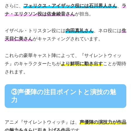
さらに、
フェリクス・アイザック役には石川界人さん
、
ラ
ナ・エリクソン役は佐倉綾音さん
が担当。
イザベル・トリスタン役には
内田真礼さん
、ネロ役には
生
天目仁美さん
がキャスティングされています。
これらの豪華キャスト陣によって、『サイレントウィッ
チ』のキャラクターたちが
より鮮明に動き出す
ことが期待
されます。
③声優陣の注目ポイントと演技の魅
力
アニメ『サイレントウィッチ』は、
声優陣の演技力が作品
の魅力をさらに引き上げる作品
です。