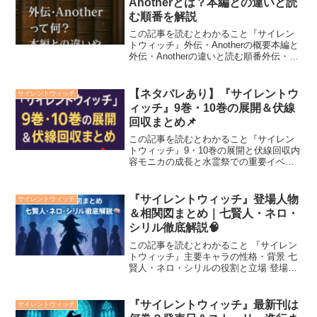
Anotherとは？本編との違いと読
む順番を解説
この記事を読むとわかること『サイレン
トウィッチ』外伝・Anotherの概要本編と
外伝・Anotherの違いと読む順番外伝・
Anotherを読むべき人と魅力ポイント『サ
イレントウィッチ』には、本編以外にも
「外伝」や「Another」と呼ばれる...
【ネタバレあり】『サイレントウ
サイレントウィッチ
ィッチ』9巻・10巻の展開＆伏線
回収まとめ📌
この記事を読むとわかること『サイレン
トウィッチ』9・10巻の展開と伏線回収内
容モニカの成長と水霊祭での重要イベン
トの詳細11巻以降に向けた今後の展開予
想と注目ポイント『サイレントウィッ
チ』の最新9・10巻では、モニカの「沈
『サイレントウィッチ』登場人物
サイレントウィッチ
黙」を破る重大局面...
＆相関図まとめ｜七賢人・ネロ・
シリル徹底解説🧠
この記事を読むとわかること 『サイレン
トウィッチ』主要キャラの性格・背景 七
賢人・ネロ・シリルの役割と立場 登場人
物同士の関係性・相関図 物語を動かす
絆・対立の構造『サイレントウィッチ』
の魅力を支えるのは、七賢人やネロ、シ
『サイレントウィッチ』最新刊は
サイレントウィッチ
リルといった個性豊...