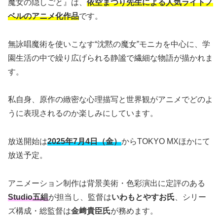
魔女の隠しごと』は、
依空まつり先生による人気ライトノ
ベルのアニメ化作品
です。
無詠唱魔術を使いこなす“沈黙の魔女”モニカを中心に、学
園生活の中で繰り広げられる静謐で繊細な物語が描かれま
す。
私自身、原作の緻密な心理描写と世界観がアニメでどのよ
うに表現されるのか楽しみにしています。
放送開始は
2025年7月4日（金）
からTOKYO MXほかにて
放送予定。
アニメーション制作は背景美術・色彩演出に定評のある
Studio五組
が担当し、監督は
いわもとやすお氏
、シリー
ズ構成・総監督は
金﨑貴臣氏
が務めます。