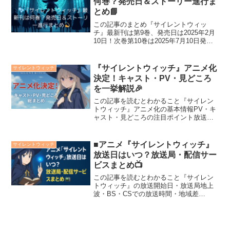
何巻？発売日＆ストーリー進行ま
とめ📘
この記事のまとめ『サイレントウィッ
チ』最新刊は第9巻、発売日は2025年2月
10日！次巻第10巻は2025年7月10日発売
予定で予約受付中！最新刊ではモニカが
沈黙を破り表舞台で戦う展開に突入！帝
国との戦争阻止を賭けた最高審議会での
『サイレントウィッチ』アニメ化
サイレントウィッチ
決戦が見ど...
決定！キャスト・PV・見どころ
を一挙解説🎉
この記事を読むとわかること『サイレン
トウィッチ』アニメ化の基本情報PV・キ
ャスト・見どころの注目ポイント放送前
に押さえるべき配信・イベント情報人気
ライトノベル『サイレントウィッチ 沈黙
の魔女の隠しごと』のアニメ化がついに
■アニメ『サイレントウィッチ』
サイレントウィッチ
決定！放送時期やキャ...
放送日はいつ？放送局・配信サー
ビスまとめ📺
この記事を読むとわかること『サイレン
トウィッチ』の放送開始日・放送局地上
波・BS・CSでの放送時間・地域差
U‑NEXTなど配信サービスでの視聴方法
TVer・ABEMAでの無料見逃し配信情報
2025年夏、話題の新作アニメ『サイレン
トウィッチ ...