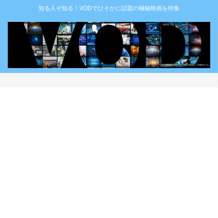
知る人ぞ知る！VODでひそかに話題の極秘映画を特集