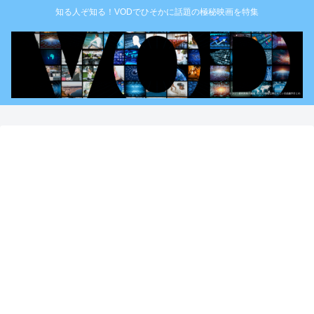
知る人ぞ知る！VODでひそかに話題の極秘映画を特集