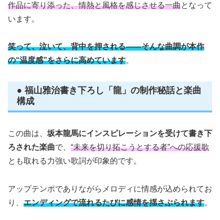
作品に寄り添った、情熱と風格を感じさせる一曲
となって
います。
笑って、泣いて、背中を押される――そんな曲調が本作
の“温度感”をさらに高めています
。
● 福山雅治書き下ろし「龍」の制作秘話と楽曲
構成
この曲は、
坂本龍馬にインスピレーションを受けて書き下
ろされた楽曲
で、
“未来を切り拓こうとする者”への応援歌
とも取れる力強い歌詞が印象的です。
アップテンポでありながらメロディに情感が込められてお
り、
エンディングで流れるたびに感情を揺さぶられます
。