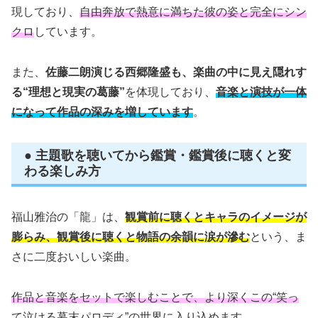
現しており、
自由奔放で熱意に満ちた彼の姿と完全にシン
クロ
しています。
また、
佐藤二朗演じる西郷隆盛も、楽曲の中に見え隠れす
る“理想と現実の葛藤”
を体現しており、
音楽と演技が一体
になって作品の深みを増しています
。
● 主題歌を聴いてから鑑賞・鑑賞後に聴くと変
わる楽しみ方
福山雅治の「龍」は、
観賞前に聴くとキャラのイメージが
膨らみ、観賞後に聴くと物語の余韻に涙が滲む
という、ま
さに二度おいしい楽曲。
作品と音楽をセットで楽しむことで、より深くこの“笑っ
て泣ける幕末パロディ”の世界に入り込めます
。