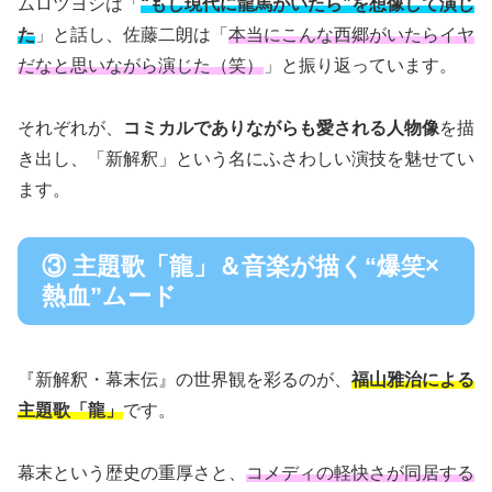
ムロツヨシは「
“もし現代に龍馬がいたら”を想像して演じ
た
」と話し、佐藤二朗は「
本当にこんな西郷がいたらイヤ
だなと思いながら演じた（笑）
」と振り返っています。
それぞれが、
コミカルでありながらも愛される人物像
を描
き出し、「新解釈」という名にふさわしい演技を魅せてい
ます。
③ 主題歌「龍」＆音楽が描く“爆笑×
熱血”ムード
『新解釈・幕末伝』の世界観を彩るのが、
福山雅治による
主題歌「龍」
です。
幕末という歴史の重厚さと、
コメディの軽快さが同居する