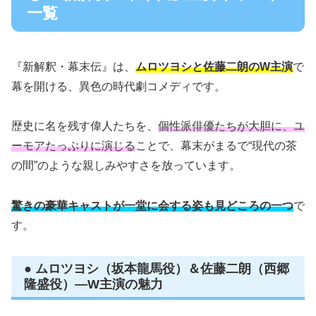
一覧
『新解釈・幕末伝』は、
ムロツヨシと佐藤二朗のW主演
で
幕を開ける、異色の時代劇コメディです。
歴史に名を残す偉人たちを、
個性派俳優たちが大胆に、ユ
ーモアたっぷりに演じる
ことで、幕末がまるで“現代の茶
の間”のような親しみやすさを放っています。
驚きの豪華キャストが一堂に会する姿も見どころの一つ
で
す。
● ムロツヨシ（坂本龍馬役）＆佐藤二朗（西郷
隆盛役）—W主演の魅力