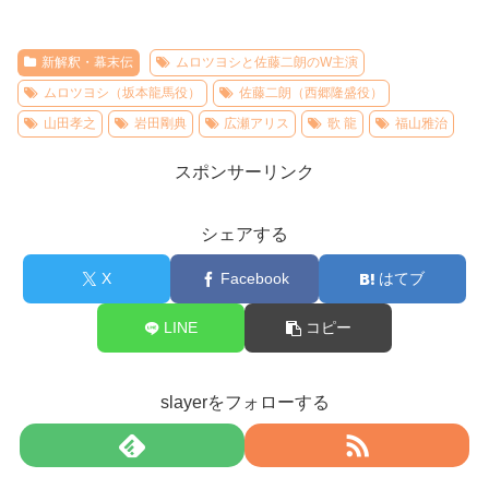
新解釈・幕末伝
ムロツヨシと佐藤二朗のW主演
ムロツヨシ（坂本龍馬役）
佐藤二朗（西郷隆盛役）
山田孝之
岩田剛典
広瀬アリス
歌 龍
福山雅治
スポンサーリンク
シェアする
X
Facebook
はてブ
LINE
コピー
slayerをフォローする