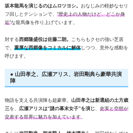
坂本龍馬を演じるのはムロツヨシ。
おなじみの軽妙なセリ
フ回しとテンションで、
“歴史上の人物だけど、どこか身
近”
な龍馬像を作り上げています。
対する
西郷隆盛役は佐藤二朗。
こちらもクセの強い芝居
で、
重厚な西郷像をコミカルに解体
しつつ、意外な感動を
呼びます。
● 山田孝之、広瀬アリス、岩田剛典ら豪華共演
陣
物語を支える共演陣も超豪華。
山田孝之は新選組の土方歳
三
を、
広瀬アリスは“謎の幕末女子”を演じ
、
史実と空想が
交差する世界に魅力を加えています
。