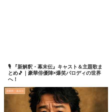
🎙️ 『新解釈・幕末伝』キャスト＆主題歌ま
とめ🎵｜豪華俳優陣×爆笑パロディの世界
へ！
新解釈・幕末伝