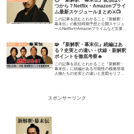
て熱く、時代を...
つから？Netflix・Amazonプライ
ム最新スケジュールまとめ⚔️📺
この記事を読むとわかること『新解釈・
幕末伝』の配信時期予想と公開スケジュ
ールNetflixやAmazonプライムなど主要サ
ービス別の配信動向配信前に準備すべき
通知設定や無料体験の活用法映画『新解
釈・幕末伝』が2025年12月19日に劇場公
🧩 『新解釈・幕末伝』続編はあ
新解釈・幕末伝
開...
る？史実との違い・伏線・新解釈
ポイントを徹底考察🔥
この記事を読むとわかること『新解釈・
幕末伝』に続編がある可能性の根拠登場
人物たちの史実との違いと意図セリフ・
衣装・演出に隠された伏線の数々“歴史の
語り直し”としての構造的仕掛けシリーズ
化に向けた今後の展開の考察映画『新解
釈・幕末伝』は、幕末...
スポンサーリンク