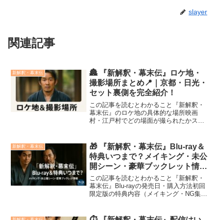
slayer
関連記事
🏯 『新解釈・幕末伝』ロケ地・
新解釈・幕末伝
撮影場所まとめ📍｜京都・日光・
セット裏側を完全紹介！
この記事を読むとわかること『新解釈・
幕末伝』のロケ地の具体的な場所映画
村・江戸村でどの場面が撮られたかスタ
ジオセットとCG演出の工夫ロケ地を訪れ
る際の注意点とマナーアクセス・巡礼時
のおすすめポイントコメディ×歴史という
🎁 『新解釈・幕末伝』Blu-ray＆
新解釈・幕末伝
意外な融合で話題を集め...
特典いつまで？メイキング・未公
開シーン・豪華ブックレット情報
💿
この記事を読むとわかること『新解釈・
幕末伝』Blu‑rayの発売日・購入方法初回
限定版の特典内容（メイキング・NG集・
ブックレット）予約締切や販売期間の注
意点通常版との違いと選び方のポイント
店舗別の予約特典やおすすめ購入先笑え
⏱️ 『新解釈・幕末伝』配信はい
新解釈・幕末伝