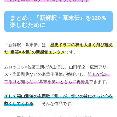
まとめ：『新解釈・幕末伝』を120％
楽しむために
『新解釈・幕末伝』は、
歴史ドラマの枠を大きく飛び越え
た“爆笑×本気”の新感覚エンタメ
です。
ムロツヨシ×佐藤二朗のW主演に、山田孝之・広瀬アリ
ス・岩田剛典などの豪華俳優陣が勢揃いし、
誰もが“知っ
てるけど知らない”幕末を笑いとともに再発見
できます。
そして福山雅治の主題歌「龍」が、笑いの後にそっと心を
熱くしてくれる
――そんな作品です。