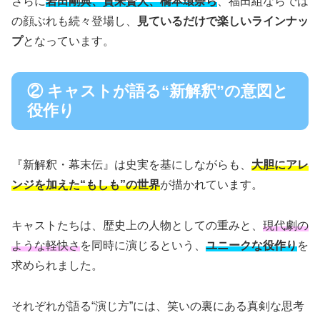
さらに
岩田剛典、賀来賢人、橋本環奈ら
、福田組ならでは
の顔ぶれも続々登場し、
見ているだけで楽しいラインナッ
プ
となっています。
② キャストが語る“新解釈”の意図と
役作り
『新解釈・幕末伝』は史実を基にしながらも、
大胆にアレ
ンジを加えた“もしも”の世界
が描かれています。
キャストたちは、歴史上の人物としての重みと、
現代劇の
ような軽快さ
を同時に演じるという、
ユニークな役作り
を
求められました。
それぞれが語る“演じ方”には、笑いの裏にある真剣な思考