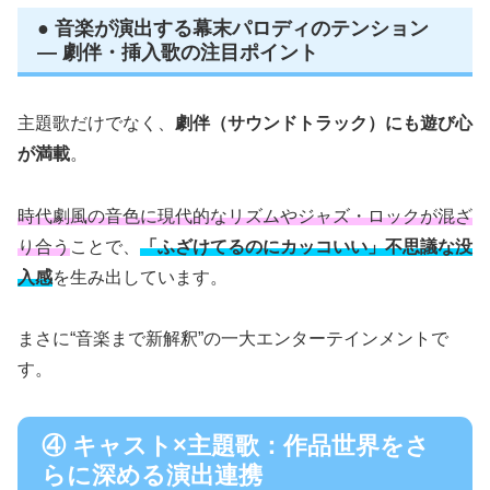
● 音楽が演出する幕末パロディのテンション
― 劇伴・挿入歌の注目ポイント
主題歌だけでなく、
劇伴（サウンドトラック）にも遊び心
が満載
。
時代劇風の音色に現代的なリズムやジャズ・ロックが混ざ
り合う
ことで、
「ふざけてるのにカッコいい」不思議な没
入感
を生み出しています。
まさに“音楽まで新解釈”の一大エンターテインメントで
す。
④ キャスト×主題歌：作品世界をさ
らに深める演出連携