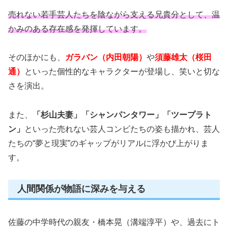
売れない若手芸人たちを陰ながら支える兄貴分として、温
かみのある存在感を発揮しています。
そのほかにも、
ガラバン（内田朝陽）
や
須藤雄太（桜田
通）
といった個性的なキャラクターが登場し、笑いと切な
さを演出。
また、
「杉山夫妻」「シャンパンタワー」「ツープラト
ン」
といった売れない芸人コンビたちの姿も描かれ、芸人
たちの“夢と現実”のギャップがリアルに浮かび上がりま
す。
人間関係が物語に深みを与える
佐藤の中学時代の親友・橋本晃（溝端淳平）や、過去にト