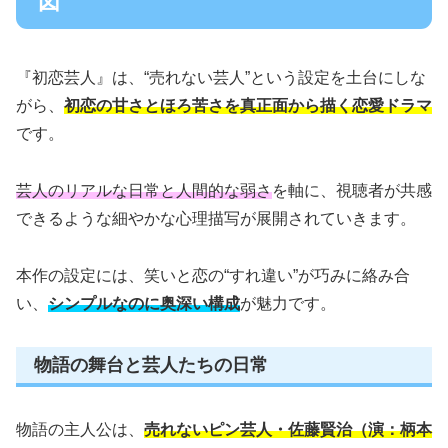
図
『初恋芸人』は、“売れない芸人”という設定を土台にしな
がら、
初恋の甘さとほろ苦さを真正面から描く恋愛ドラマ
です。
芸人のリアルな日常と人間的な弱さ
を軸に、視聴者が共感
できるような細やかな心理描写が展開されていきます。
本作の設定には、笑いと恋の“すれ違い”が巧みに絡み合
い、
シンプルなのに奥深い構成
が魅力です。
物語の舞台と芸人たちの日常
物語の主人公は、
売れないピン芸人・佐藤賢治（演：柄本