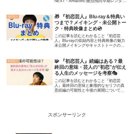
NEXT・Amazonの配信傾向早期レンタル
と見放題の違い各サービスのメリット・
特徴視聴スタイル別おすすめの選び方
2025年12月19日（金）に劇場公開となる
🎁 『初恋芸人』Blu-ray＆特典い
初恋芸人
映画...
つまで？メイキング・未公開トー
ク・特典映像まとめ💿
この記事を読むとわかること『初恋芸
人』Blu-rayの収録内容と特典映像の魅力
未公開メイキングやキャストトークの詳
細初回限定特典の内容と入手のタイミン
グNHKドラマ『初恋芸人』の世界観に再
び浸りたい人にとって、Blu-rayはまさ
🧩 『初恋芸人』続編はある？最
初恋芸人
に“宝箱”...
終回の意味・芸人の“初恋”が伝え
る人生のメッセージを考察🎭
この記事を読むとわかること『初恋芸
人』最終回の意味と象徴的なセリフの真
意続編の可能性と今後の展開についての
考察芸人の初恋が教えてくれる人生の本
質と成長NHKドラマ『初恋芸人』は、笑
いと切なさが交錯する異色のラブストー
リーとして、多くの視聴者...
スポンサーリンク