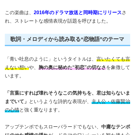
この楽曲は、
2016年のドラマ放送と同時期にリリース
さ
れ、ストレートな感情表現が話題を呼びました。
歌詞・メロディから読み取る“恋物語”のテーマ
「青い吐息のように」というタイトルは、
言いたくても言
えない想い
や、
胸の奥に秘めた“初恋”の切なさ
を象徴して
います。
「言葉にすれば壊れそうなこの気持ちを、君は知らないま
までいて」
というような詩的な表現が、
主人公・佐藤賢治
の心情
と強く重なります。
アップテンポでもスローバラードでもない、
中庸なテンポ