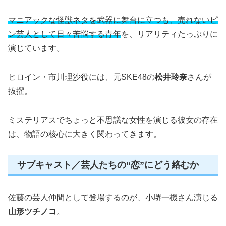
マニアックな怪獣ネタを武器に舞台に立つも、売れないピ
ン芸人として日々苦悩する青年
を、リアリティたっぷりに
演じています。
ヒロイン・市川理沙役には、元SKE48の
松井玲奈
さんが
抜擢。
ミステリアスでちょっと不思議な女性を演じる彼女の存在
は、物語の核心に大きく関わってきます。
サブキャスト／芸人たちの“恋”にどう絡むか
佐藤の芸人仲間として登場するのが、小堺一機さん演じる
山形ツチノコ
。