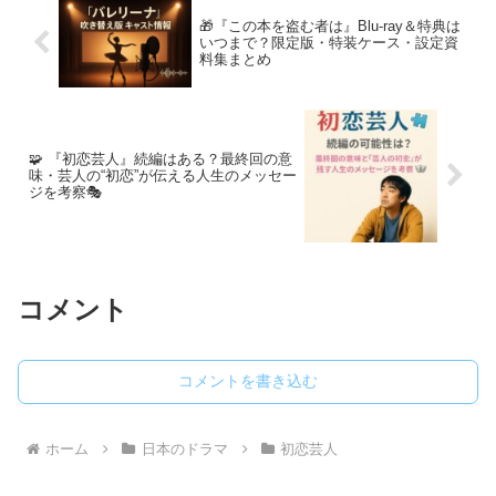
🎁『この本を盗む者は』Blu-ray＆特典は
いつまで？限定版・特装ケース・設定資
料集まとめ
🧩 『初恋芸人』続編はある？最終回の意
味・芸人の“初恋”が伝える人生のメッセー
ジを考察🎭
コメント
コメントを書き込む
ホーム
日本のドラマ
初恋芸人