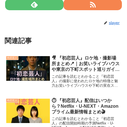
slayer
関連記事
🎥 『初恋芸人』ロケ地・撮影場
初恋芸人
所まとめ📍｜お笑いライブハウス
や東京の下町スポット巡りガイド
🌃
この記事を読むとわかること『初恋芸
人』の撮影に使われたロケ地の特徴と魅
力お笑いライブハウスや下町の実在スポ
ットの紹介ロケ地巡りを楽しむためのマ
ナーと注意点NHKドラマ『初恋芸人』
は、芸人たちのリアルな日常と恋模様を
⏱️ 『初恋芸人』配信はいつか
初恋芸人
描いた心温まる物語として人...
ら？Netflix・U-NEXT・Amazon
プライム最新情報まとめ🎬
この記事を読むとわかること『初恋芸
人』の配信開始時期の予測Netflix・U-