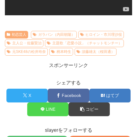
初恋芸人
ガラバン（内田朝陽）
ヒロイン・市川理沙役
主人公・佐藤賢治
主題歌「恋愛小説」（チャットモンチー）
元SKE48の松井玲奈
柄本時生
須藤雄太（桜田通）
スポンサーリンク
シェアする
X
Facebook
はてブ
LINE
コピー
slayerをフォローする