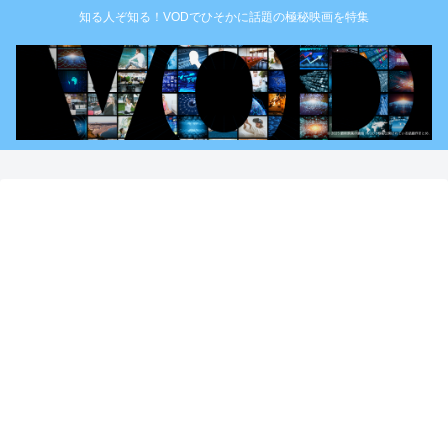
知る人ぞ知る！VODでひそかに話題の極秘映画を特集