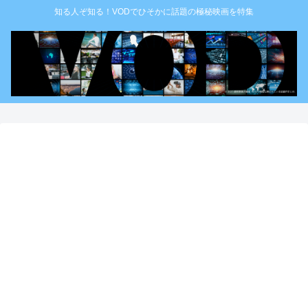
知る人ぞ知る！VODでひそかに話題の極秘映画を特集