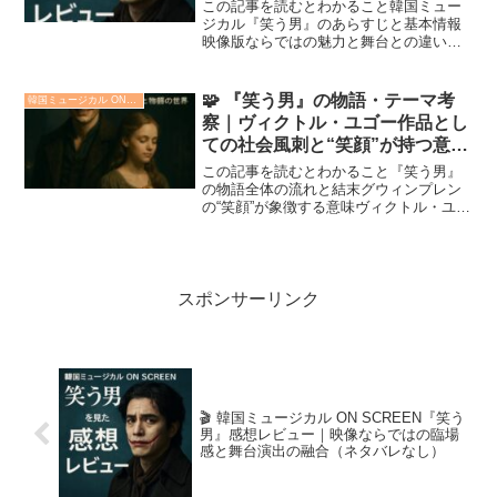
演出の融合（ネタバレなし）
この記事を読むとわかること韓国ミュー
ジカル『笑う男』のあらすじと基本情報
映像版ならではの魅力と舞台との違いど
んな人にON SCREEN版がおすすめか
2026年1月9日より公開された 韓国ミュー
ジカル ON SCREEN『笑う男』。舞台で
🧩 『笑う男』の物語・テーマ考
韓国ミュージカル ON SCREEN『笑う男』
人気...
察｜ヴィクトル・ユゴー作品とし
ての社会風刺と“笑顔”が持つ意味
（ネタバレあり）
この記事を読むとわかること『笑う男』
の物語全体の流れと結末グウィンプレン
の“笑顔”が象徴する意味ヴィクトル・ユゴ
ー作品としての社会批判ラストシーンに
込められたメッセージの考察韓国ミュー
ジカル『笑う男』は、ヴィクトル・ユゴ
ーの小説を原作とした...
スポンサーリンク
🎬 韓国ミュージカル ON SCREEN『笑う
男』感想レビュー｜映像ならではの臨場
感と舞台演出の融合（ネタバレなし）