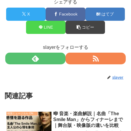
シェアする
X
Facebook
はてブ
LINE
コピー
slayerをフォローする
slayer
関連記事
🎼 音楽・楽曲解説｜名曲「The
韓国ミュージカル ON SCREEN『笑う男』
Smile Man」からフィナーレまで
｜舞台版・映像版の違いを比較