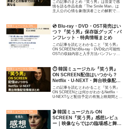
この記事のまとめ『笑う男』は音楽で感
情を語る作品名曲「The Smile Man」は
主人公の心情を象徴演者ごとの解釈で印
象が異なる映像版では音響・演出に新た
な魅力が加わる韓国ミュージカル『笑う
男』は、ヴィクトル・ユゴー原作の物語
💿 Blu-ray・DVD・OST発売はい
韓国ミュージカル ON SCREEN『笑う男』
に加えて、重...
つ？『笑う男』保存版グッズ・パ
ンフレット・特典情報まとめ
この記事を読むとわかること『笑う男』
ON SCREENのBlu-ray・DVD化の可能性
OSTの収録内容と入手方法パンフレッ
ト・グッズ・特典の詳細封入映像や字
幕・リージョン情報の注意点韓国ミュー
ジカル『笑う男』の感動を、手元に残し
⏱️ 韓国ミュージカル『笑う男』
韓国ミュージカル ON SCREEN『笑う男』
て繰り返し...
ON SCREEN配信はいつから？
Netflix・U-NEXT・舞台映像配信
情報まとめ
この記事を読むとわかること『笑う男』
ON SCREENとは何かがわかるNetflix・
U-NEXTなど配信予定の有無上映期間と出
演キャスト情報DVD/Blu-rayとの違いや配
信のメリットヴィクトル・ユゴーの名作
を原作に、韓国で制作された大...
🎬 韓国ミュージカル ON
韓国ミュージカル ON SCREEN『笑う男』
SCREEN『笑う男』感想レビュ
ー｜映像ならではの臨場感と舞台