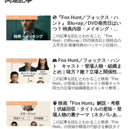
💿『Fox Hunt／フォックス・ハ
Fox Hunt／フォックス・ハント
ント』 Blu‑ray／DVD発売日はい
つ？ 特典内容・メイキング・デ
ジタル配信を徹底比較
この記事を読むとわかること 『Fox
Hunt』のBlu‑ray／DVD発売日と現時点の
入手方法 映像特典やパッケージ仕様の内
容と違い Blu‑rayとデジタル配信の比較ポ
イントと選び方話題の国際サスペンス映
画『Fox Hunt／フォックス...
👥 Fox Hunt／フォックス・ハン
Fox Hunt／フォックス・ハント
ト キャスト・登場人物・組織ま
とめ｜味方？敵？立場と関係性を
わかりやすく整理（相関図付き）
この記事を読むとわかること映画『Fox
Hunt』の登場人物とキャスト情報キャラ
同士の立場や組織構造がスッキリ整理敵
味方や関係性がひと目でわかる相関図付
き映画『Fox Hunt／フォックス・ハン
ト』は、実際の国際金融詐欺事件をもと
🧠 映画『Fox Hunt』解説・考察
Fox Hunt／フォックス・ハント
にしたアク...
｜伏線回収・タイトルの意味・登
場人物の裏テーマ（ネタバレあ
り）
この記事を読むとわかること映画『Fox
Hunt』の伏線や構造の巧妙さを解説タイ