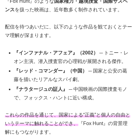
『Fox Hunt』のような
国家権力・越境捜査・国際サスペ
ンス
を扱った映画は、近年数多く制作されています。
配信を待つあいだに、以下のような作品を観ておくとテー
マ理解が深まります。
『インファナル・アフェア』（2002）
─ トニー・レ
オン主演。潜入捜査官の心理戦が展開される傑作。
『レッド・コマンダー』（中国）
─ 国家と公安の葛
藤を描いたリアルなスパイ劇。
『ナラタージュの証人』
─ 中国映画の国際捜査モノ
で、フォックス・ハントに近い構成。
これらの作品を通じて、国家による“正義”と個人の自由と
いうテーマに触れることができ、
『Fox Hunt』の背景理
解にもつながります。