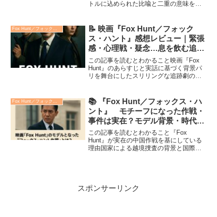
トルに込められた比喩と二重の意味を考
察登場人物の裏テーマや心理描写の深み
を読み解く映画『Fox Hunt／フォック
ス・ハント』は、国際金融詐欺と越境逃
📝 映画『Fox Hunt／フォック
Fox Hunt／フォックス・ハント
亡──“狐...
ス・ハント』感想レビュー｜緊張
感・心理戦・疑念…息を飲む追跡
劇（ネタバレなし）
この記事を読むとわかること映画『Fox
Hunt』のあらすじと実話に基づく背景パ
リを舞台にしたスリリングな追跡劇の魅
力詐欺犯と捜査官の心理戦と演技対決の
見どころ2025年公開の映画『Fox Hunt フ
ォックス・ハント』は、国をまたいだ金
📚 『Fox Hunt／フォックス・ハ
Fox Hunt／フォックス・ハント
融...
ント』 モチーフになった作戦・
事件は実在？モデル背景・時代設
定・政治的テーマを解説
この記事を読むとわかること『Fox
Hunt』が実在の中国作戦を基にしている
理由国家による越境捜査の背景と国際的
な波紋映画と現実の違いから見える政治
的メッセージ映画『Fox Hunt／フォック
ス・ハント』は、スタイリッシュなサス
ペンスアクシ...
スポンサーリンク