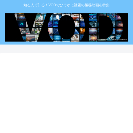
知る人ぞ知る！VODでひそかに話題の極秘映画を特集