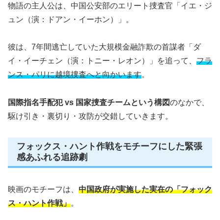
物語の主人公は、中国公安部のエリート捜査官「イエ・ジ
ュン（演：ドアン・イーホン）」。
彼は、7年間逃亡していた大規模金融詐欺の首謀者「ダ
イ・イーチェン（演：トニー・レオン）」を追って、
フラ
ンス・パリに越境捜査へと向かいます
。
国際指名手配犯 vs 国家捜査チームという構図
のなかで、
駆け引き・裏切り・攻防が交錯していきます。
フォックス・ハント作戦をモチーフにした緊張
感あふれる追跡劇
映画のモチーフは、
中国政府が実施した実在の「フォック
ス・ハント作戦」
。