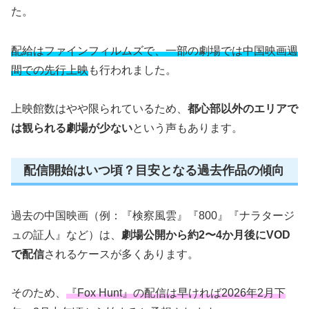
た。
配給はファインフィルムズで、一部の劇場では中国映画週
間での先行上映
も行われました。
上映館数はやや限られているため、
都心部以外のエリアで
は観られる劇場が少ない
という声もあります。
配信開始はいつ頃？目安となる過去作品の傾向
過去の中国映画（例：『検察風雲』『800』『ナラタージ
ュの証人』など）は、
劇場公開から約2〜4か月後にVOD
で配信
されるケースが多くあります。
そのため、
『Fox Hunt』の配信は早ければ2026年2月下