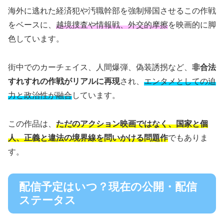
海外に逃れた経済犯や汚職幹部を強制帰国させるこの作戦
をベースに、
越境捜査や情報戦、外交的摩擦
を映画的に脚
色しています。
街中でのカーチェイス、人間爆弾、偽装誘拐など、
非合法
すれすれの作戦がリアルに再現
され、
エンタメとしての迫
力と政治性が融合
しています。
この作品は、
ただのアクション映画ではなく、国家と個
人、正義と違法の境界線を問いかける問題作
でもありま
す。
配信予定はいつ？現在の公開・配信
ステータス