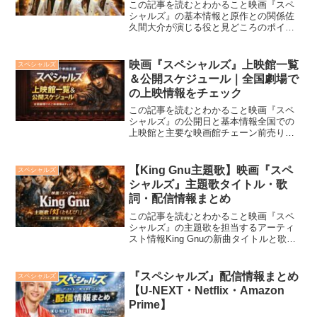
この記事を読むとわかること映画『スペ
シャルズ』の基本情報と原作との関係佐
久間大介が演じる役と見どころのポイン
ト主要キャスト・スタッフの一覧と作品
の背景公開日・前売券の詳細・劇場情報
SNSでの反応と原作ファンからの期待の
映画『スペシャルズ』上映館一覧
スペシャルズ
声Snow Manの佐...
＆公開スケジュール｜全国劇場で
の上映情報をチェック
この記事を読むとわかること映画『スペ
シャルズ』の公開日と基本情報全国での
上映館と主要な映画館チェーン前売り券
（ムビチケ）の購入方法と特典情報上映
スケジュールの確認方法見逃さずに観る
ためのチェックポイントSnow Manの佐久
【King Gnu主題歌】映画『スペ
スペシャルズ
間大介が単独主演...
シャルズ』主題歌タイトル・歌
詞・配信情報まとめ
この記事を読むとわかること映画『スペ
シャルズ』の主題歌を担当するアーティ
スト情報King Gnuの新曲タイトルと歌詞
の一部歌詞に込められたメッセージと映
画との関係性配信リリース予定と対応サ
ブスク一覧映画と楽曲が生み出す感動の
『スペシャルズ』配信情報まとめ
スペシャルズ
相乗効果2026...
【U-NEXT・Netflix・Amazon
Prime】