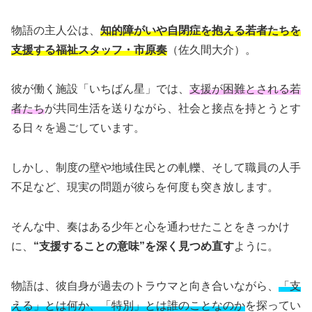
物語の主人公は、
知的障がいや自閉症を抱える若者たちを
支援する福祉スタッフ・市原奏
（佐久間大介）。
彼が働く施設「いちばん星」では、
支援が困難とされる若
者たち
が共同生活を送りながら、社会と接点を持とうとす
る日々を過ごしています。
しかし、制度の壁や地域住民との軋轢、そして職員の人手
不足など、現実の問題が彼らを何度も突き放します。
そんな中、奏はある少年と心を通わせたことをきっかけ
に、
“支援することの意味”を深く見つめ直す
ように。
物語は、彼自身が過去のトラウマと向き合いながら、
「支
える」とは何か、「特別」とは誰のことなのか
を探ってい