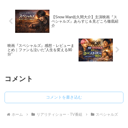
【Snow Man佐久間大介】主演映画『ス
ペシャルズ』あらすじ＆見どころ徹底紹
介
映画『スペシャルズ』感想・レビューま
とめ｜ファンも泣いた“人生を変える90
分”
コメント
コメントを書き込む
ホーム
リアリティショー・TV番組
スペシャルズ