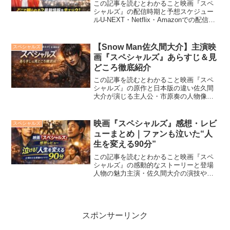
この記事を読むとわかること映画『スペ
シャルズ』の配信時期と予想スケジュー
ルU-NEXT・Netflix・Amazonでの配信可
能性と傾向見逃さないための通知設定・
チェック方法2026年3月公開予定の話題作
『スペシャルズ』。主演はSnow M...
【Snow Man佐久間大介】主演映
スペシャルズ
画『スペシャルズ』あらすじ＆見
どころ徹底紹介
この記事を読むとわかること映画『スペ
シャルズ』の原作と日本版の違い佐久間
大介が演じる主人公・市原奏の人物像物
語のあらすじと主要テーマ佐久間大介の
演技の見どころ主題歌「朝焼けのスピ
カ」と作品の関係性Snow Manの佐久間大
映画『スペシャルズ』感想・レビ
スペシャルズ
介さんが初の単独主...
ューまとめ｜ファンも泣いた“人
生を変える90分”
この記事を読むとわかること映画『スペ
シャルズ』の感動的なストーリーと登場
人物の魅力主演・佐久間大介の演技やダ
ンスが与える心のインパクト“人生を変え
る90分”と評される理由と観客のリアルな
声映画『スペシャルズ』の感想・レビュ
ーを徹底まとめ！本...
スポンサーリンク