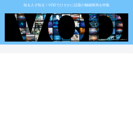
知る人ぞ知る！VODでひそかに話題の極秘映画を特集