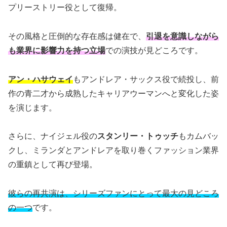
プリーストリー役として復帰。
その風格と圧倒的な存在感は健在で、
引退を意識しながら
も業界に影響力を持つ立場
での演技が見どころです。
アン・ハサウェイ
もアンドレア・サックス役で続投し、前
作の青二才から成熟したキャリアウーマンへと変化した姿
を演じます。
さらに、ナイジェル役の
スタンリー・トゥッチ
もカムバッ
クし、ミランダとアンドレアを取り巻くファッション業界
の重鎮として再び登場。
彼らの再共演は、シリーズファンにとって最大の見どころ
の一つ
です。