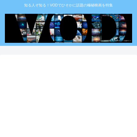
知る人ぞ知る！VODでひそかに話題の極秘映画を特集