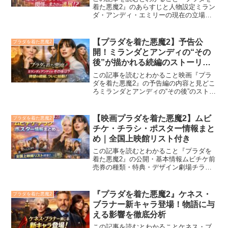
着た悪魔2』のあらすじと人物設定ミラン
ダ・アンディ・エミリーの現在の立場ア
ンディとエミリーの関係性の変化新キャ
ラとの人間関係や対立の構図キャスト相
関図で整理された関係性の全体像2026年
【プラダを着た悪魔2】予告公
プラダを着た悪魔2
公開予定の映画『プ...
開！ミランダとアンディの“その
後”が描かれる続編のストーリー
とは？
この記事を読むとわかること映画『プラ
ダを着た悪魔2』の予告編の内容と見どこ
ろミランダとアンディの“その後”のストー
リー展開新旧キャストが描く世代間のフ
ァッションドラマ2006年に公開され、世
界中のファッションファンに衝撃を与え
【映画プラダを着た悪魔2】ムビ
プラダを着た悪魔2
た映画『プラダ...
チケ・チラシ・ポスター情報まと
め｜全国上映館リスト付き
この記事を読むとわかること『プラダを
着た悪魔2』の公開・基本情報ムビチケ前
売券の種類・特典・デザイン劇場チラ
シ・ポスターの配布状況と内容全国上映
館リストと高品質シアター情報ファン向
けの見逃せない購入・収集ポイント2026
『プラダを着た悪魔2』ケネス・
プラダを着た悪魔2
年5月1日公開予定の...
ブラナー新キャラ登場！物語に与
える影響を徹底分析
この記事を読むとわかることケネス・ブ