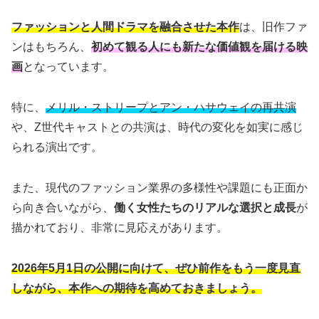
ファッションと人間ドラマを融合させた本作
は、旧作ファ
ンはもちろん、
初めて観る人にも新たな価値観を届ける映
画
となっています。
特に、
メリル・ストリープとアン・ハサウェイの再共演
や、Z世代キャストとの共演は、時代の変化を如実に感じ
られる演出です。
また、現代のファッション業界の多様性や課題にも正面か
ら向き合いながら、
働く女性たちのリアルな選択と成長
が
描かれており、非常に見応えがあります。
2026年5月1日の公開に向けて、ぜひ前作をもう一度見直
しながら、本作への期待を高めておきましょう。