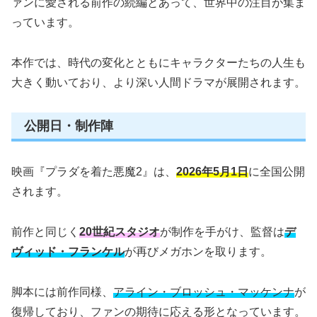
ァンに愛される前作の続編とあって、世界中の注目が集ま
っています。
本作では、時代の変化とともにキャラクターたちの人生も
大きく動いており、より深い人間ドラマが展開されます。
公開日・制作陣
映画『プラダを着た悪魔2』は、
2026年5月1日
に全国公開
されます。
前作と同じく
20世紀スタジオ
が制作を手がけ、監督は
デ
ヴィッド・フランケル
が再びメガホンを取ります。
脚本には前作同様、
アライン・ブロッシュ・マッケンナ
が
復帰しており、ファンの期待に応える形となっています。