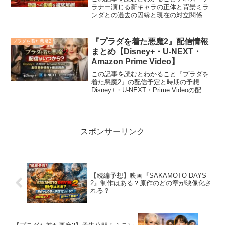
ラナー演じる新キャラの正体と背景ミラ
ンダとの過去の因縁と現在の対立関係ア
ンディ・エミリーとの関係性の変化物語
全体への影響と今後の展開予測続編とし
ての深みと見どころの整理2026年5月1日
『プラダを着た悪魔2』配信情報
プラダを着た悪魔2
公開予定の『プラダ...
まとめ【Disney+・U-NEXT・
Amazon Prime Video】
この記事を読むとわかること『プラダを
着た悪魔2』の配信予定と時期の予想
Disney+・U-NEXT・Prime Videoの配信
状況配信前に楽しめるグッズや先行特典
の情報配信サービスの料金・登録方法の
比較どのプラットフォームで観るのが最
適か...
スポンサーリンク
【続編予想】映画『SAKAMOTO DAYS
2』制作はある？原作のどの章が映像化さ
れる？