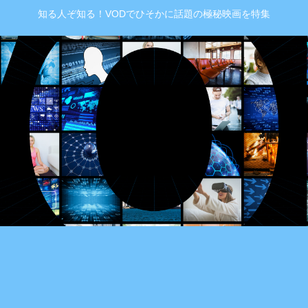
知る人ぞ知る！VODでひそかに話題の極秘映画を特集