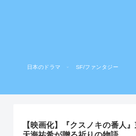
日本のドラマ
SF/ファンタジー
【映画化】『クスノキの番人』
天海祐希が贈る祈りの物語