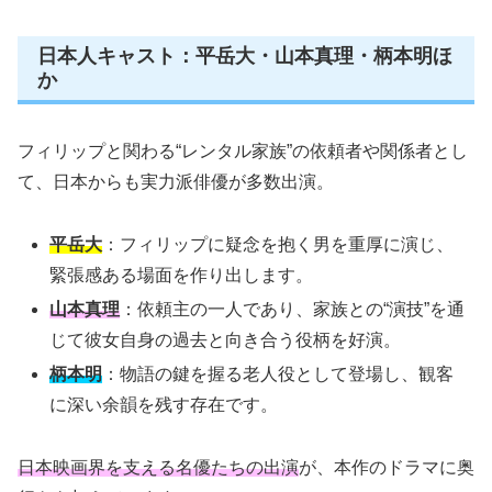
日本人キャスト：平岳大・山本真理・柄本明ほ
か
フィリップと関わる“レンタル家族”の依頼者や関係者とし
て、日本からも実力派俳優が多数出演。
平岳大
：フィリップに疑念を抱く男を重厚に演じ、
緊張感ある場面を作り出します。
山本真理
：依頼主の一人であり、家族との“演技”を通
じて彼女自身の過去と向き合う役柄を好演。
柄本明
：物語の鍵を握る老人役として登場し、観客
に深い余韻を残す存在です。
日本映画界を支える名優たちの出演
が、本作のドラマに奥