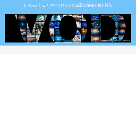
知る人ぞ知る！VODでひそかに話題の極秘映画を特集