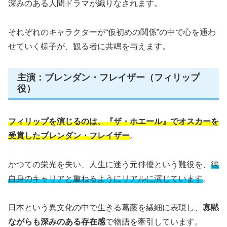
深みのある人間ドラマが織りなされます。
それぞれのキャラクターが“仮初めの関係”の中で心を通わ
せていく様子が、観る者に共鳴を与えます。
主演：ブレンダン・フレイザー（フィリップ
役）
フィリップを演じるのは、『ザ・ホエール』でオスカーを
受賞したブレンダン・フレイザー
。
かつての栄光を失い、人生に迷う元俳優という難役を、
彼
自身のキャリアと重ねるようにリアルに演じています
。
日本という異文化の中で生きる葛藤を繊細に表現し、
寡黙
ながらも深みのある存在感
で物語を牽引しています。