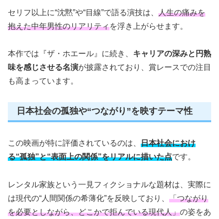
セリフ以上に“沈黙”や“目線”で語る演技は、
人生の痛みを
抱えた中年男性のリアリティ
を浮き上がらせます。
本作では『ザ・ホエール』に続き、
キャリアの深みと円熟
味を感じさせる名演
が披露されており、賞レースでの注目
も高まっています。
日本社会の孤独や“つながり”を映すテーマ性
この映画が特に評価されているのは、
日本社会におけ
る“孤独”と“表面上の関係”をリアルに描いた点
です。
レンタル家族という一見フィクショナルな題材は、実際に
は現代の“人間関係の希薄化”を反映しており、
「つながり
を必要としながら、どこかで拒んでいる現代人」
の姿をあ