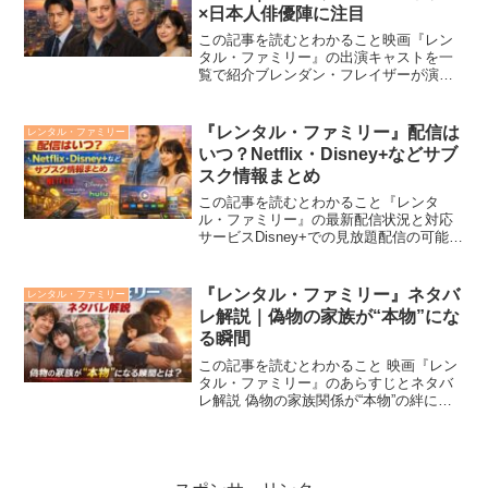
×日本人俳優陣に注目
この記事を読むとわかること映画『レン
タル・ファミリー』の出演キャストを一
覧で紹介ブレンダン・フレイザーが演じ
る役の背景と魅力日本人俳優たちが物語
にもたらすリアリティ2026年2月公開予定
の映画『レンタル・ファミリー』は、ア
『レンタル・ファミリー』配信は
レンタル・ファミリー
カデミー賞俳優ブレ...
いつ？Netflix・Disney+などサブ
スク情報まとめ
この記事を読むとわかること『レンタ
ル・ファミリー』の最新配信状況と対応
サービスDisney+での見放題配信の可能性
と時期予想DVD・Blu-ray発売予定やレン
タル視聴の選び方2025年に話題となった
映画『レンタル・ファミリー』は、ブレ
『レンタル・ファミリー』ネタバ
レンタル・ファミリー
ンダ...
レ解説｜偽物の家族が“本物”にな
る瞬間
この記事を読むとわかること 映画『レン
タル・ファミリー』のあらすじとネタバ
レ解説 偽物の家族関係が“本物”の絆に変
わる瞬間 フィリップの成長と“家族”の本
質に迫る感動のラスト映画『レンタル・
ファミリー』（*Rental Family*）は、...