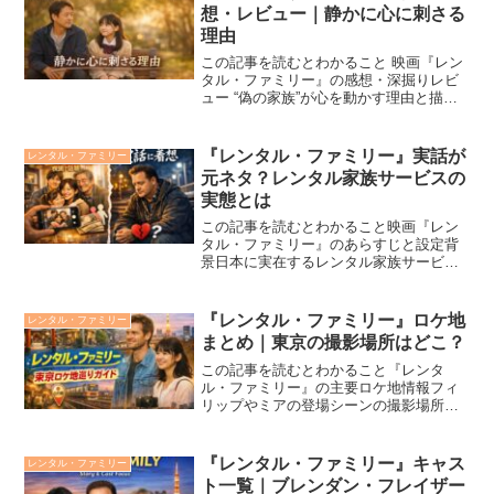
想・レビュー｜静かに心に刺さる
理由
この記事を読むとわかること 映画『レン
タル・ファミリー』の感想・深掘りレビ
ュー “偽の家族”が心を動かす理由と描写
の魅力 静けさと余白が感情を伝える演出
の美しさ2025年公開の映画『レンタル・
ファミリー』は、東京を舞台に“他人の家
『レンタル・ファミリー』実話が
レンタル・ファミリー
族を演じる...
元ネタ？レンタル家族サービスの
実態とは
この記事を読むとわかること映画『レン
タル・ファミリー』のあらすじと設定背
景日本に実在するレンタル家族サービス
の仕組みと実態映画と実社会の共通点や
フィクションとの違いレンタル家族を巡
る社会的評価と倫理的な視点2026年2月公
『レンタル・ファミリー』ロケ地
レンタル・ファミリー
開の映画『レンタル...
まとめ｜東京の撮影場所はどこ？
この記事を読むとわかること『レンタ
ル・ファミリー』の主要ロケ地情報フィ
リップやミアの登場シーンの撮影場所東
京の街が作品に与えた影響と意味聖地巡
礼時の注意点とマナー今後開催される可
能性のある展示やイベント情報映画『レ
『レンタル・ファミリー』キャス
レンタル・ファミリー
ンタル・ファミリー』は、東...
ト一覧｜ブレンダン・フレイザー