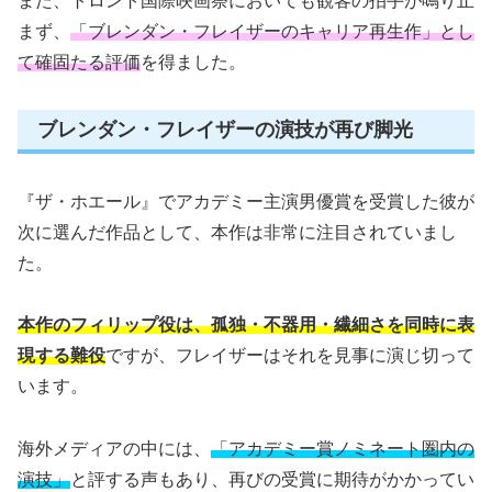
また、トロント国際映画祭においても観客の拍手が鳴り止
まず、
「ブレンダン・フレイザーのキャリア再生作」とし
て確固たる評価
を得ました。
ブレンダン・フレイザーの演技が再び脚光
『ザ・ホエール』でアカデミー主演男優賞を受賞した彼が
次に選んだ作品として、本作は非常に注目されていまし
た。
本作のフィリップ役は、孤独・不器用・繊細さを同時に表
現する難役
ですが、フレイザーはそれを見事に演じ切って
います。
海外メディアの中には、
「アカデミー賞ノミネート圏内の
演技」
と評する声もあり、再びの受賞に期待がかかってい