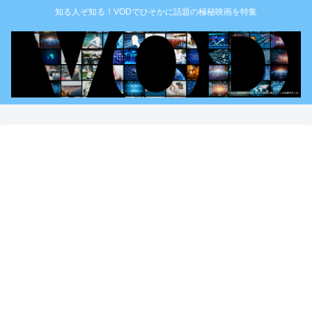
知る人ぞ知る！VODでひそかに話題の極秘映画を特集