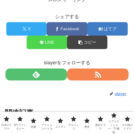
シェアする
X
Facebook
はてブ
LINE
コピー
slayerをフォローする
slayer
関連記事
リアリテ
日本のド
SF/ファン
アクショ
サスペン
海外ドラ
ィショ
その他の
恋愛
コメディ
歴史
ラマ
タジー
ン/バトル
ス
マ
ー・TV番
ドラマ
『BanG Dream! It’s MyGO!!!!!』2
BanG Dream!
組