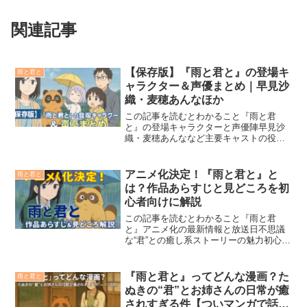
関連記事
【保存版】『雨と君と』の登場キ
雨と君と
ャラクター＆声優まとめ｜早見沙
織・麦穂あんなほか
この記事を読むとわかること『雨と君
と』の登場キャラクターと声優陣早見沙
織・麦穂あんななど主要キャストの役ど
ころ収録現場のコメントや演技へのこだ
わり2025年夏アニメとして注目の『雨と
君と』では、雨の日に出会った不思議
アニメ化決定！『雨と君と』と
雨と君と
な“犬”と小説家の女性が...
は？作品あらすじと見どころを初
心者向けに解説
この記事を読むとわかること『雨と君
と』アニメ化の最新情報と放送日不思議
な“君”との癒し系ストーリーの魅力初心者
でも楽しめる原作と視聴ポイント「雨と
君と」が2025年夏にTVアニメ化決定！雨
の日に出会う不思議な“犬（？）”との絆を
『雨と君と』ってどんな漫画？た
雨と君と
描く、この心...
ぬきの“君”とお姉さんの日常が癒
されすぎる件【ついマンガで話