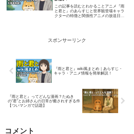
この記事を読むとわかることアニメ『雨
と君と』のあらすじと世界観登場キャラ
クターの特徴と関係性アニメの放送日・
スタッフ・主題歌情報「雨と君と」は、
ひとり暮らしの女性と芸達者な“犬
（？）”の「君」との心温まる日常を描い
た癒し系アニメです。この記...
スポンサーリンク
『雨と君と』wiki風まとめ｜あらすじ・
キャラ・アニメ情報を簡単解説！
『雨と君と』ってどんな漫画？たぬき
の“君”とお姉さんの日常が癒されすぎる件
【ついマンガで話題】
コメント