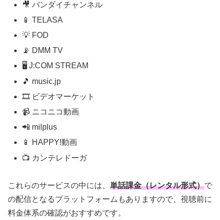
🎥 バンダイチャンネル
📱 TELASA
💡 FOD
📡 DMM TV
🖥️ J:COM STREAM
🎵 music.jp
🎞️ ビデオマーケット
📹 ニコニコ動画
📲 milplus
📱 HAPPY!動画
📺 カンテレドーガ
これらのサービスの中には、
単話課金（レンタル形式）
で
の配信となるプラットフォームもありますので、視聴前に
料金体系の確認がおすすめです。