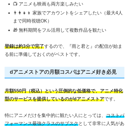
📺 アニメも映画も両方楽しみたい
👨‍👩‍👧‍👦 家族でアカウントをシェアしたい（最大4人
まで同時視聴OK）
🎁 無料期間をフル活用して複数作品を観たい
登録は約3分で完了
するので、『雨と君と』の配信が始ま
る前に準備しておくのがベストです。
dアニメストアの月額コスパはアニメ好き必見
月額550円（税込）という圧倒的な低価格で、アニメ特化
型のサービスを提供しているのがdアニメストア
です。
特にアニメだけを集中的に観たい人にとっては、
コストパ
フォーマンス最強クラスのサブスク
として非常に人気があ