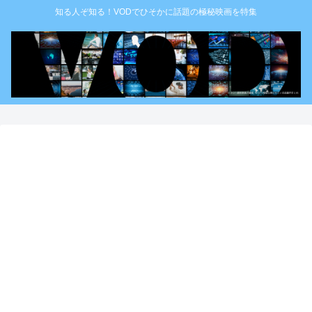
知る人ぞ知る！VODでひそかに話題の極秘映画を特集