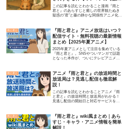
題】
この記事を読むとわかること漫画『雨と
君と』のあらすじと癒しの世界観たぬき
疑惑の“君”と藤の静かな関係性アニメ化や
SNSでの反響など人気の理由「雨と君
と」は、物静かなお姉さん（藤）が雨の
夜に出会った不思議なたぬき、“君”との生
『雨と君と』アニメ放送はいつ？
雨と君と
活を描く癒し系シ...
配信サイト・無料視聴の最新情報
まとめ【2025年夏アニメ】
2025年夏アニメとして注目を集めている
『雨と君と』。SNSやついマンガで話題
となった本作が、ついにテレビアニメ化
され、ファンの期待が高まっています。
この記事を読むとわかることアニメ『雨
と君と』の放送・配信スケジュール無料
アニメ『雨と君と』の放送時間と
雨と君と
視聴できる動画サー...
放送局は？見逃し配信も徹底解
説！
この記事を読むとわかることアニメ『雨
と君と』の放送時間と放送局がわかる！
見逃し配信の開始日と対応サービスを一
覧で紹介！地上波・BS・配信の視聴方法
をまとめて解説！2025年夏アニメとして
注目を集めている『雨と君と』。放送時
『雨と君と』wiki風まとめ｜あら
雨と君と
間が気になっている...
すじ・キャラ・アニメ情報を簡単
解説！