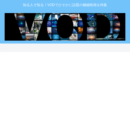
知る人ぞ知る！VODでひそかに話題の極秘映画を特集