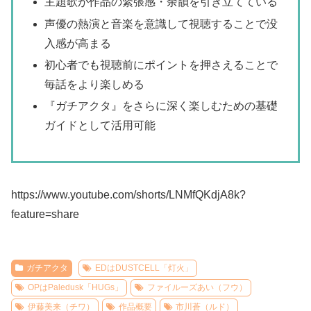
主題歌が作品の緊張感・余韻を引き立てている
声優の熱演と音楽を意識して視聴することで没
入感が高まる
初心者でも視聴前にポイントを押さえることで
毎話をより楽しめる
『ガチアクタ』をさらに深く楽しむための基礎
ガイドとして活用可能
https://www.youtube.com/shorts/LNMfQKdjA8k?
feature=share
ガチアクタ
EDはDUSTCELL「灯火」
OPはPaledusk「HUGs」
ファイルーズあい（フウ）
伊藤美来（チワ）
作品概要
市川蒼（ルド）