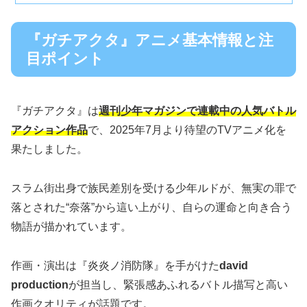
『ガチアクタ』アニメ基本情報と注
目ポイント
『ガチアクタ』は
週刊少年マガジンで連載中の人気バトル
アクション作品
で、2025年7月より待望のTVアニメ化を
果たしました。
スラム街出身で族民差別を受ける少年ルドが、無実の罪で
落とされた“奈落”から這い上がり、自らの運命と向き合う
物語が描かれています。
作画・演出は『炎炎ノ消防隊』を手がけた
david
production
が担当し、緊張感あふれるバトル描写と高い
作画クオリティが話題です。