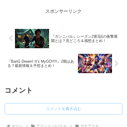
た問いの意味奈落の真実が示す今後の展
開の可能性今回の話が...
スポンサーリンク
『ガンニバル』シーズン2第3話の衝撃展
開とは？見どころ＆感想まとめ！
『BanG Dream! It’s MyGO!!!!!』2期はあ
る？最新情報＆予想まとめ！
コメント
コメントを書き込む
ホーム
アクション/バトル
ガチアクタ