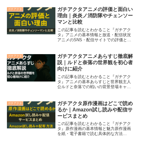
ガチアクタアニメの評価と面白い
ガチアクタ
理由｜炎炎ノ消防隊やチェンソー
マンと比較
この記事を読むとわかること『ガチアク
タ』アニメの基本情報と放送・配信状況
アニメのSNS・配信サイトでの評価と口
コミ『ガチアクタ』が面白いと評価され
る具体的な理由奈落の世界観・作画・バ
トル描写の魅力『炎炎ノ消防隊』『チェ
ガチアクタアニメあらすじ徹底解
ガチアクタ
ンソーマン』との比較ポ...
説｜ルドと奈落の世界観を初心者
向けに紹介
この記事を読むとわかること『ガチアク
タ』アニメの基本あらすじと世界観主人
公ルドと奈落での戦いの背景登場キャラ
と関係性が初心者にも理解できる声優キ
ャストとキャラクター情報OP・ED主題
歌の詳細と魅力放送局・配信サービスで
ガチアクタ原作漫画はどこで読め
ガチアクタ
の視聴方法作品が高評価...
るか｜Amazon試し読みや配信サ
ービスまとめ
この記事を読むとわかること『ガチアク
タ』原作漫画の基本情報と魅力原作漫画
を紙・電子書籍で読む具体的な方法
Amazon Kindleでの試し読み・購入方法