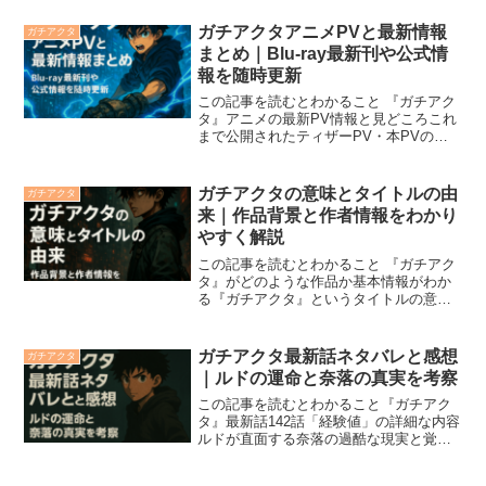
U-NEXT、コミックシーモア、
ebookjapanなど対応サービス無料試し読
ガチアクタアニメPVと最新情報
ガチアクタ
みができる...
まとめ｜Blu-ray最新刊や公式情
報を随時更新
この記事を読むとわかること 『ガチアク
タ』アニメの最新PV情報と見どころこれ
まで公開されたティザーPV・本PVの一
覧『ガチアクタ』アニメBlu-rayの発売
日・特典・店舗別情報公式発表による放
送スケジュール・配信サービス最新情報
ガチアクタの意味とタイトルの由
ガチアクタ
公式X（旧T...
来｜作品背景と作者情報をわかり
やすく解説
この記事を読むとわかること 『ガチアク
タ』がどのような作品か基本情報がわか
る『ガチアクタ』というタイトルの意味
と由来が理解できる「ガチ」「アクタ」
の言葉の意味と作品テーマとの繋がり作
品に込められた作者の想いや背景がわか
ガチアクタ最新話ネタバレと感想
ガチアクタ
る社会問題・階級社会・...
｜ルドの運命と奈落の真実を考察
この記事を読むとわかること『ガチアク
タ』最新話142話「経験値」の詳細な内容
ルドが直面する奈落の過酷な現実と覚悟
の試練新キャラアモの「経験値」能力の
仕組みと強さマイモーがルドへ突きつけ