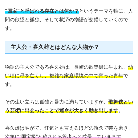
“国宝”と呼ばれる存在とは何か？
というテーマを軸に、人
間の欲望と孤独、そして救済の物語が交錯していくので
す。
主人公・喜久雄とはどんな人物か？
物語の主人公である喜久雄は、長崎の歓楽街に生まれ、
幼
い頃に母を亡くし、複雑な家庭環境の中で育った青年
で
す。
その生い立ちは孤独と暴力に満ちていますが、
歌舞伎とい
う芸術に出会ったことで運命が大きく動き出します
。
喜久雄はやがて、狂気とも言えるほどの執念で芸を磨き、
次第に“国宝級”と称される役者へと成長していきます
。