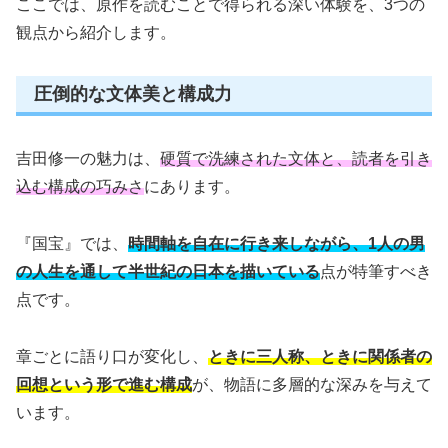
ここでは、原作を読むことで得られる深い体験を、3つの
観点から紹介します。
圧倒的な文体美と構成力
吉田修一の魅力は、
硬質で洗練された文体と、読者を引き
込む構成の巧みさ
にあります。
『国宝』では、
時間軸を自在に行き来しながら、1人の男
の人生を通して半世紀の日本を描いている
点が特筆すべき
点です。
章ごとに語り口が変化し、
ときに三人称、ときに関係者の
回想という形で進む構成
が、物語に多層的な深みを与えて
います。