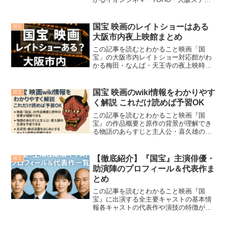
ションの上映状況が比較できる劇場別の
終了予定日とチェック方法が把握できる
映画「国宝」は、吉沢亮主演・李相日監
国宝 映画のレイトショーはある
国宝
督による壮大な人間ドラマ...
大阪市内夜上映館まとめ
この記事を読むとわかること映画「国
宝」の大阪市内レイトショー対応館がわ
かる梅田・なんば・天王寺の夜上映時間
を比較できる静かに観たい人向けのおす
すめ劇場が見つかる注目作『国宝』、ヤ
ッパリ夕方以降にゆったり鑑賞したい…
国宝 映画のwiki情報をわかりやす
国宝
そんな方にぴったりなのがレ...
く解説 これだけ読めば予習OK
この記事を読むとわかること映画『国
宝』の作品概要と原作の背景が理解でき
る物語のあらすじと主人公・喜久雄の生
涯を予習できる吉沢亮・横浜流星をはじ
めとするキャスト情報を把握できる2025
年6月公開の映画『国宝』は、吉田修一原
【徹底紹介】『国宝』主演俳優・
国宝
作の小説を名手・李相...
助演陣のプロフィール＆代表作ま
とめ
この記事を読むとわかること映画『国
宝』に出演する全主要キャストの基本情
報各キャストの代表作や演技の特徴がひ
と目でわかる演技スタイルの違いから作
品の魅力がより深まる映画『国宝』は贅