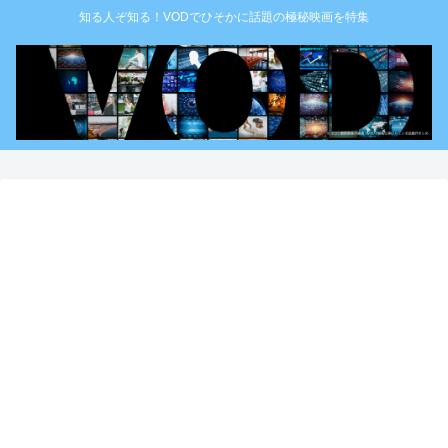
知る人ぞ知る！VODでひそかに話題の極秘映画を特集