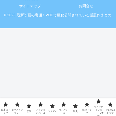
サイトマップ
お問合せ
© 2025 最新映画の裏側！VODで極秘公開されている話題作まとめ.
リアリテ
日本のド
SF/ファン
アクショ
サスペン
海外ドラ
ィショ
その他の
恋愛
コメディ
歴史
ラマ
タジー
ン/バトル
ス
マ
ー・TV番
ドラマ