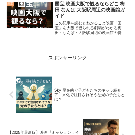
沢すぎるキャスト陣が話題の、大型芸道
国宝 映画大阪で観るならどこ 梅
国宝
ドラマです。主演の吉沢亮を...
田 なんば 大阪駅周辺の映画館ガ
イド
この記事を読むとわかること映画「国
宝」を大阪で観られる劇場がわかる梅
田・なんば・大阪駅周辺の映画館の特徴
が比較できるアクセス・混雑・上映時間
の選び方が把握できる吉沢亮主演の映画
「国宝」は、歌舞伎の世界を圧倒的な映
像美で描いた2025年話題作...
スポンサーリンク
Sky 星を紡ぐ子どもたちのキャラ紹介！
アニメ化で注目されそうな光の子たちと
は？
【2025年最新版】映画『ミッション：イ