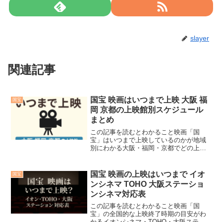
slayer
関連記事
国宝 映画はいつまで上映 大阪 福
国宝
岡 京都の上映館別スケジュール
まとめ
この記事を読むとわかること映画「国
宝」はいつまで上映しているのかが地域
別にわかる大阪・福岡・京都でどの上映
館で上映されているかがわかる上映終了
間際に見逃さず観るためのチェックポイ
ントがわかる平日上映・レイトショーを
国宝 映画の上映はいつまで イオ
国宝
活用した混雑を避ける方法が...
ンシネマ TOHO 大阪ステーショ
ンシネマ対応表
この記事を読むとわかること映画「国
宝」の全国的な上映終了時期の目安がわ
かるイオンシネマ・TOHO・大阪ステー