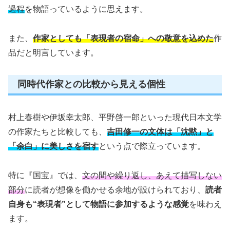
過程
を物語っているように思えます。
また、
作家としても「表現者の宿命」への敬意を込めた
作
品だと明言しています。
同時代作家との比較から見える個性
村上春樹や伊坂幸太郎、平野啓一郎といった現代日本文学
の作家たちと比較しても、
吉田修一の文体は「沈黙」と
「余白」に美しさを宿す
という点で際立っています。
特に『国宝』では、
文の間や繰り返し、あえて描写しない
部分
に読者が想像を働かせる余地が設けられており、
読者
自身も“表現者”として物語に参加するような感覚
を味わえ
ます。