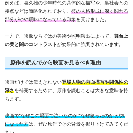
例えば、喜久雄の少年時代の具体的な描写や、裏社会との
接点などは簡略化されており、
彼の人格形成に深く関わる
部分がやや曖昧になっている印象
を受けました。
一方で、映像ならではの美術や照明演出によって、
舞台上
の美と闇のコントラスト
が効果的に強調されています。
原作を読んでから映画を見るべき理由
映画だけでは伝えきれない
登場人物の内面描写や関係性の
深さ
を補完するために、原作を読むことは大きな意味を持
ちます。
映画で“なぜこの場面で泣いたのか”“なぜ怒ったのか”が気
になった方
は、ぜひ原作でその背景を掘り下げてみてくだ
さい。