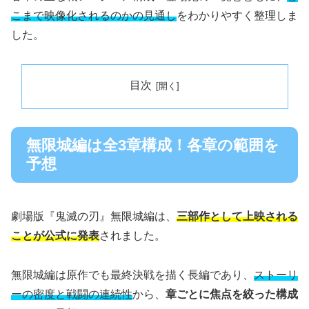
こまで映像化されるのかの見通し
をわかりやすく整理しま
した。
目次
無限城編は全3章構成！各章の範囲を
予想
劇場版『鬼滅の刃』無限城編は、
三部作として上映される
ことが公式に発表
されました。
無限城編は原作でも最終決戦を描く長編であり、
ストーリ
ーの密度と戦闘の連続性
から、
章ごとに焦点を絞った構成