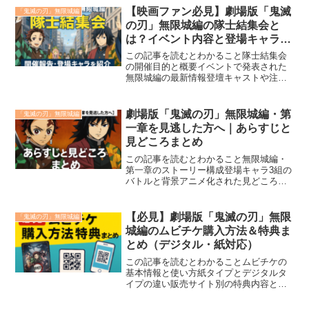
IMAX・4K・海外上映などの特別展開
【映画ファン必見】劇場版「鬼滅
「鬼滅の刃」無限城編
2025年5月9日から全国...
の刃」無限城編の隊士結集会と
は？イベント内容と登場キャラま
とめ
この記事を読むとわかること隊士結集会
の開催目的と概要イベントで発表された
無限城編の最新情報登壇キャストや注目
コンテンツの内容2025年3月1日（土）に
YouTubeと現地会場で開催された『劇場
版「鬼滅の刃」無限城編』の「隊士結集
劇場版「鬼滅の刃」無限城編・第
「鬼滅の刃」無限城編
会」は、最新...
一章を見逃した方へ｜あらすじと
見どころまとめ
この記事を読むとわかること無限城編・
第一章のストーリー構成登場キャラ3組の
バトルと背景アニメ化された見どころの
演出ポイント第二章へ向けた注目要素と
視聴準備劇場版『鬼滅の刃 無限城編』第
一章『猗窩座再来』が、2025年7月18日
【必見】劇場版「鬼滅の刃」無限
「鬼滅の刃」無限城編
に公開され、フ...
城編のムビチケ購入方法＆特典ま
とめ（デジタル・紙対応）
この記事を読むとわかることムビチケの
基本情報と使い方紙タイプとデジタルタ
イプの違い販売サイト別の特典内容と購
入方法2025年7月18日公開の劇場版『鬼
滅の刃 無限城編 第一章 猗窩座再来』で