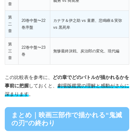
義勇 vs 猗窩座
章
第
20巻中盤〜22
カナヲ＆伊之助 vs 童磨、悲鳴嶼＆実弥
二
巻序盤
vs 黒死牟
章
第
22巻中盤〜23
三
無惨最終決戦、炭治郎の変化、現代編
巻
章
この比較表を参考に、
どの章でどのバトルが描かれるかを
事前に把握
しておくと、
劇場版鑑賞の理解と感動がさらに
深まります
。
まとめ｜映画三部作で描かれる“鬼滅
の刃”の終わり