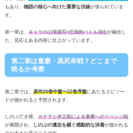
もあり、
物語の核心へ向けた重要な伏線
が張られていま
す。
第一章は、
キャラの心情描写×圧倒的バトル演出
が融合し
た、見応えある内容に仕上がっています。
第二章は童磨・黒死牟戦？どこまで
映るか考察
第二章では、
原作20巻中盤〜22巻序盤
にあたるエピソー
ドが描かれると予想されます。
しのぶ亡き後、
カナヲと伊之助による童磨へのリベンジ戦
が展開され、
しのぶの遺志を継ぐ感動的な決着
が描かれる