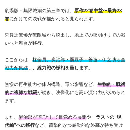
劇場版・無限城編の第三章では、
原作22巻中盤〜最終23
巻
にかけての決戦が描かれると見られます。
鬼舞辻無惨が無限城から脱出し、地上での夜明けまでの戦
いへと舞台が移行。
ここからは、
柱全員、炭治郎・禰豆子・善逸・伊之助ら全
戦力が集結
し、
総力戦の様相を呈します
。
無惨の再生能力や体内構造、毒の影響など、
生物的・戦術
的に複雑な戦闘
が続き、映像化にも高い演出力が求められ
ます。
また、
炭治郎が“鬼”として目覚める展開
や、
ラストの“現
代編”への移行
など、衝撃的かつ感動的な終幕が待ち受け