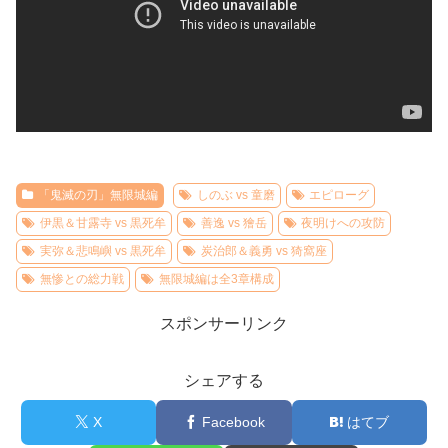
「鬼滅の刃」無限城編
しのぶ vs 童磨
エピローグ
伊黒＆甘露寺 vs 黒死牟
善逸 vs 獪岳
夜明けへの攻防
実弥＆悲鳴嶼 vs 黒死牟
炭治郎＆義勇 vs 猗窩座
無惨との総力戦
無限城編は全3章構成
スポンサーリンク
シェアする
X
Facebook
はてブ