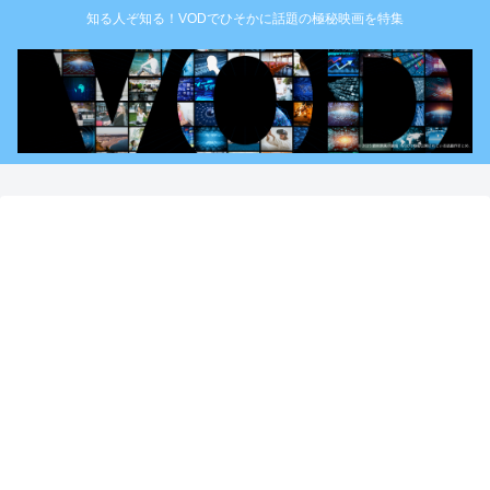
知る人ぞ知る！VODでひそかに話題の極秘映画を特集