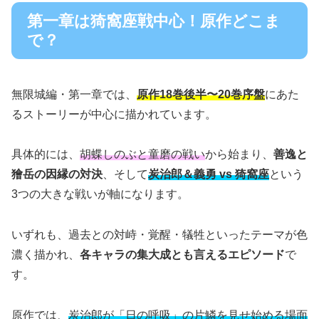
第一章は猗窩座戦中心！原作どこま
で？
無限城編・第一章では、
原作18巻後半〜20巻序盤
にあた
るストーリーが中心に描かれています。
具体的には、
胡蝶しのぶと童磨の戦い
から始まり、
善逸と
獪岳の因縁の対決
、そして
炭治郎＆義勇 vs 猗窩座
という
3つの大きな戦いが軸になります。
いずれも、過去との対峙・覚醒・犠牲といったテーマが色
濃く描かれ、
各キャラの集大成とも言えるエピソード
で
す。
原作では、
炭治郎が「日の呼吸」の片鱗を見せ始める場面