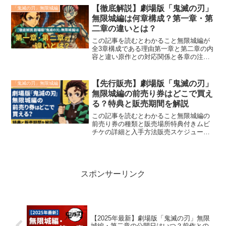
は、なんとAimerとLiSAによるW主題歌が
【徹底解説】劇場版「鬼滅の刃」
「鬼滅の刃」無限城編
起用...
無限城編は何章構成？第一章・第
二章の違いとは？
この記事を読むとわかること無限城編が
全3章構成である理由第一章と第二章の内
容と違い原作との対応関係と各章の注目
ポイント最終章に向けた見どころと期待
感劇場版『鬼滅の刃 無限城編』は、TVシ
リーズの最終章にあたるエピソードを劇
【先行販売】劇場版「鬼滅の刃」
「鬼滅の刃」無限城編
場三部作として描く...
無限城編の前売り券はどこで買え
る？特典と販売期間を解説
この記事を読むとわかること無限城編の
前売り券の種類と販売場所特典付きムビ
チケの詳細と入手方法販売スケジュール
と購入時の注意点2025年7月18日公開の
劇場版『鬼滅の刃 無限城編 第一章』の前
売り券（ムビチケ）が、3月7日から先行
販売開始され...
スポンサーリンク
【2025年最新】劇場版「鬼滅の刃」無限
城編・第二章の公開日はいつ？前作との