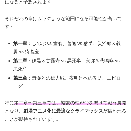
になると予想されます。
それぞれの章は以下のような範囲になる可能性が高いで
す：
第一章
：しのぶ vs 童磨、善逸 vs 獪岳、炭治郎＆義
勇 vs 猗窩座
第二章
：伊黒＆甘露寺 vs 黒死牟、実弥＆悲鳴嶼 vs
黒死牟
第三章
：無惨との総力戦、夜明けへの攻防、エピロ
ーグ
特に
第二章〜第三章では、複数の柱が命を懸けて戦う展開
となり、
劇場アニメ化に最適なクライマックス
が描かれる
ことが期待されています。