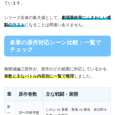
ています。
シリーズ全体の集大成として、
劇場最終章にふさわしい感
動のラスト
になることは間違いありません。
各章の原作対応シーン比較：一覧で
チェック
無限城編三部作が、原作のどの範囲に対応しているかを、
巻数と主なバトル内容別に一覧で整理
しました。
章
原作巻数
主な戦闘・展開
第
しのぶ vs 童磨、善逸 vs 獪岳、炭治郎＆
一
18〜20巻序盤