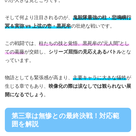
のが大きな見どころです。
そして何より注目されるのが、
鬼殺隊最強の柱・悲鳴嶼行
冥＆実弥 vs 上弦の壱・黒死牟
の壮絶な戦いです。
この戦闘では、
柱たちの技と覚悟、黒死牟の“元人間”とし
ての葛藤
が交錯し、
シリーズ屈指の見応えあるバトル
とな
っています。
物語としても緊張感が高まり、
主要キャラに大きな犠牲
が
生じる章でもあり、
映像化の際は涙なしでは観られない展
開になるでしょう
。
第三章は無惨との最終決戦！対応範
囲を解説