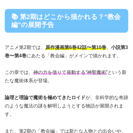
📚 第2期はどこから描かれる？“教会
編”の展開予告
アニメ第2期では、
原作漫画第6巻42話〜第10巻
、
小説第3
巻〜第4巻
にあたる「教会編」がメインで描かれます。
この章では、
神の力を借りて発動する“神聖魔術”
という新
たな魔術体系が登場。
論理と理論で魔術を極めてきたロイド
が、非科学的な奇跡
のような魔法の謎を解明しようとする物語が展開されま
す。
また、第2期の「教会編」では新たな人物との出会いや、