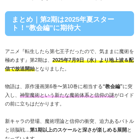
まとめ｜第2期は2025年夏スター
ト！“教会編”に期待大
アニメ『転生したら第七王子だったので、気ままに魔術を
極めます』第2期は、
2025年7月9日（水）より地上波＆配
信で放送開始
となりました。
物語は、原作漫画第6巻〜第10巻に相当する
“教会編”
に突
入し、
神聖魔術という新たな魔術体系と信仰の謎
がロイド
の前に立ちはだかります。
新キャラの登場、魔術理論と信仰の衝突、迫力あるバトル
と頭脳戦…
第1期以上のスケールと深さが楽しめる展開
と
なっています。