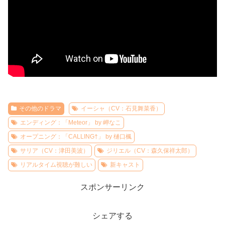
その他のドラマ
イーシャ（CV：石見舞菜香）
エンディング：「Meteor」 by 岬なこ
オープニング：「CALLING†」 by 樋口楓
サリア（CV：津田美波）
ジリエル（CV：森久保祥太郎）
リアルタイム視聴が難しい
新キャスト
スポンサーリンク
シェアする