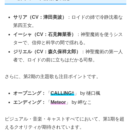
サリア（CV：津田美波）
：ロイドの姉で冷静沈着な
第四王女。
イーシャ（CV：石見舞菜香）
：神聖魔術を使うシス
ターで、信仰と科学の間で揺れる。
ジリエル（CV：森久保祥太郎）
：神聖魔術の第一人
者で、ロイドの前に立ちはだかる司祭。
さらに、第2期の主題歌も注目ポイントです。
オープニング：
「
CALLING†
」 by 樋口楓
エンディング：
「
Meteor
」 by 岬なこ
ビジュアル・音楽・キャストすべてにおいて、第1期を超
えるクオリティが期待されています。