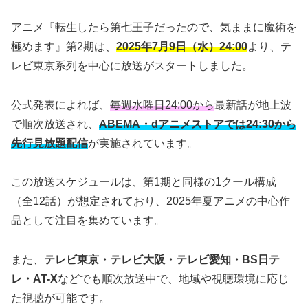
アニメ『転生したら第七王子だったので、気ままに魔術を
極めます』第2期は、
2025年7月9日（水）24:00
より、テ
レビ東京系列を中心に放送がスタートしました。
公式発表によれば、
毎週水曜日24:00から
最新話が地上波
で順次放送され、
ABEMA・dアニメストアでは24:30から
先行見放題配信
が実施されています。
この放送スケジュールは、第1期と同様の1クール構成
（全12話）が想定されており、2025年夏アニメの中心作
品として注目を集めています。
また、
テレビ東京・テレビ大阪・テレビ愛知・BS日テ
レ・AT-X
などでも順次放送中で、地域や視聴環境に応じ
た視聴が可能です。