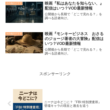
ド』の最新ニュースと、監督ローズ・グ
映画『私はあなたを知らない、』
その他のドラマ
ラス氏が語る制作秘話...
配信はいつ？VOD最新情報
公開後から長期で「どこで見れる？」を
調べる読者向け。
映画『モンキービジネス おさる
その他のドラマ
のジョージ著者の大冒険』配信は
いつ？VOD最新情報
公開後から長期で「どこで見れる？」を
調べる読者向け。
スポンサーリンク
ニーナは今どこに？『FBI:特別捜査班』
登場キャラの現在と過去を追う