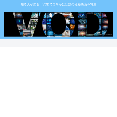
知る人ぞ知る！VODでひそかに話題の極秘映画を特集