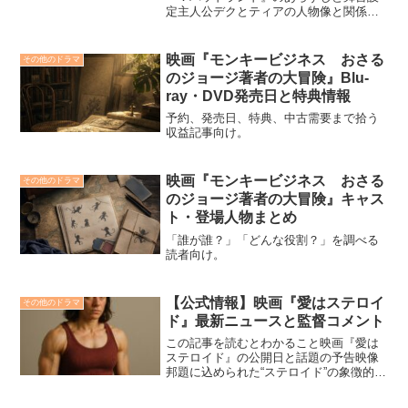
定主人公デクとティアの人物像と関係性
シリーズを再構築するテーマと見どころ
映画『プレデター：バッドランド
（Predator: Badlands）』は、これまでの
映画『モンキービジネス おさる
その他のドラマ
「人間対プ...
のジョージ著者の大冒険』Blu-
ray・DVD発売日と特典情報
予約、発売日、特典、中古需要まで拾う
収益記事向け。
映画『モンキービジネス おさる
その他のドラマ
のジョージ著者の大冒険』キャス
ト・登場人物まとめ
「誰が誰？」「どんな役割？」を調べる
読者向け。
【公式情報】映画『愛はステロイ
その他のドラマ
ド』最新ニュースと監督コメント
この記事を読むとわかること映画『愛は
ステロイド』の公開日と話題の予告映像
邦題に込められた“ステロイド”の象徴的な
意味監督が描く、愛による依存と暴走の
テーマ本記事では、映画『愛はステロイ