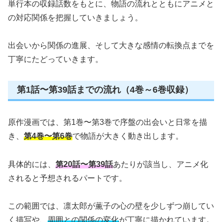
単行本の収録話数をもとに、物語の流れとともにアニメと
の対応関係を把握していきましょう。
出会いから関係の進展、そして大きな感情の転換点までを
丁寧にたどっていきます。
第1話〜第39話までの流れ（4巻～6巻収録）
原作漫画では、第1巻〜第3巻で序盤の出会いと日常を描
き、
第4巻〜第6巻
で物語が大きく動き出します。
具体的には、
第20話〜第39話
あたりが該当し、アニメ化
されると予想されるパートです。
この範囲では、凛太郎が薫子の心の壁を少しずつ崩してい
く描写や、
周囲との関係の変化
が丁寧に描かれています。