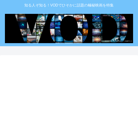
知る人ぞ知る！VODでひそかに話題の極秘映画を特集