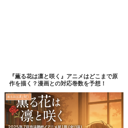
『薫る花は凛と咲く』アニメはどこまで原
作を描く？漫画との対応巻数を予想！
薫る花は凛と咲く