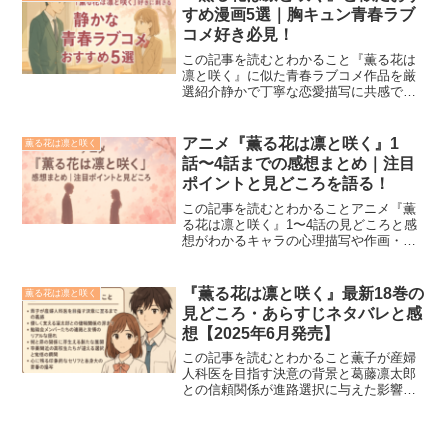
ラブコメの魅力とは？...
すめ漫画5選｜胸キュン青春ラブ
コメ好き必見！
この記事を読むとわかること『薫る花は
凛と咲く』に似た青春ラブコメ作品を厳
選紹介静かで丁寧な恋愛描写に共感でき
る5作品がわかる“胸キュン”より“心に沁み
る”恋愛が好きな人に最適な選書『薫る花
は凛と咲く』は、男子校と女子校という
アニメ『薫る花は凛と咲く』1
薫る花は凛と咲く
対照的な背景を持...
話〜4話までの感想まとめ｜注目
ポイントと見どころを語る！
この記事を読むとわかることアニメ『薫
る花は凛と咲く』1〜4話の見どころと感
想がわかるキャラの心理描写や作画・演
出の注目ポイントを深掘り凛太郎・薫
子・昴の関係性と今後の展開の注目点が
見えるアニメ『薫る花は凛と咲く』の第1
『薫る花は凛と咲く』最新18巻の
薫る花は凛と咲く
話から第4話までを視聴...
見どころ・あらすじネタバレと感
想【2025年6月発売】
この記事を読むとわかること薫子が産婦
人科医を目指す決意の背景と葛藤凛太郎
との信頼関係が進路選択に与えた影響卒
業間近の友情と進路に揺れる仲間たちの
姿『薫る花は凛と咲く』の最新第18巻
（2025年8月7日発売予定）に関する“見ど