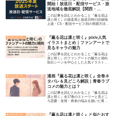
開始！放送日・配信サービス・放
送地域を徹底解説【関西・
TOKYO MXなど】
この記事を読むとわかること『薫る花は
凛と咲く』の放送局と放送日時の詳細地
上波・CS・配信サービス別の視聴方法の
違い配信開始日や視聴スタイルに応じた
おすすめサービス『薫る花は凛と咲く』
のアニメが2025年夏に放送スタートしま
『薫る花は凛と咲く』pixiv人気
薫る花は凛と咲く
す。TOKYO M...
イラストまとめ｜ファンアートで
見るキャラの魅力
この記事を読むとわかること『薫る花は
凛と咲く』のファンアートの魅力と傾向
告白シーンを中心とした人気イラストの
特徴pixivタグやSNSでの効率的な作品検
索方法『薫る花は凛と咲く』のpixiv人気
イラストやファンアートの魅力を一挙紹
漫画『薫る花は凛と咲く』全巻ネ
薫る花は凛と咲く
介します。...
タバレ＆見どころ解説｜青春ラブ
コメの魅力とは？
この記事を読むとわかること『薫る花は
凛と咲く』全17巻のストーリーと見どこ
ろ恋愛・友情・将来の悩みを描いた青春
群像劇の魅力“静かな感情”が紡ぐ心に残る
ラブストーリー漫画『薫る花は凛と咲
く』全巻ネタバレ＆見どころ解説｜青春
『薫る花は凛と咲く』と似たおす
薫る花は凛と咲く