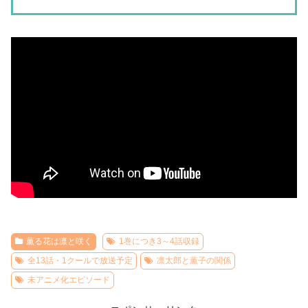
薫る花は凛と咲く
1巻につき3～4話収録
全13話・1クールで放送予定
凛太郎と薫子の関係
未アニメ化エピソード