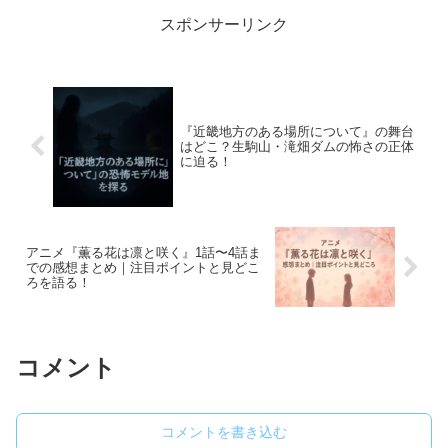
ころ・あらすじネ...
スポンサーリンク
『近畿地方のある場所について』の舞台
はどこ？生駒山・滝畑ダムの怖さの正体
に迫る！
アニメ『薫る花は凛と咲く』1話〜4話ま
での感想まとめ｜注目ポイントと見どこ
ろを語る！
コメント
コメントを書き込む