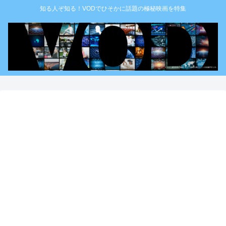
知る人ぞ知る！VODでひそかに話題の極秘映画を特集