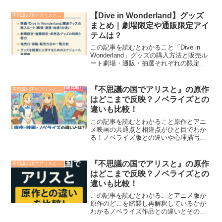
思議の国でアリスと -Dive in
Wonderland-」の劇中配役と声優キャスト
【Dive in Wonderland】グッズ
不思議の国でアリスと -Dive in Wonderland-
がついに発...
まとめ｜劇場限定や通販限定アイ
テムは？
この記事を読むとわかること「Dive in
Wonderland」グッズの購入方法と販売ル
ート劇場・通販・抽選それぞれの限定ア
イテムの特徴発売日・価格・購入タイミ
ングの一覧と比較情報「Dive in
Wonderland（不思議の国でアリス...
『不思議の国でアリスと』の原作
不思議の国でアリスと -Dive in Wonderland-
はどこまで反映？ノベライズとの
違いも比較！
この記事を読むとわかること原作とアニ
メ映画の共通点と相違点がひと目でわか
る！ノベライズ版との違いや心理描写の
深掘りポイントを解説！翻訳者ごとの特
徴と訳し方によるアリス像の変化を比
較！アニメ映画『不思議の国でアリス
『不思議の国でアリスと』の原作
不思議の国でアリスと -Dive in Wonderland-
と』はルイス・キャロル原作『...
はどこまで反映？ノベライズとの
違いも比較！
この記事を読むとわかることアニメ版が
原作のどこを踏襲し再解釈しているかが
わかるノベライズ作品との違いとその役
割の違いが明確になる「不思議の国のア