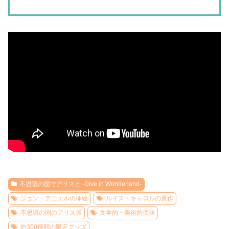
不思議の国でアリスと -Dive in Wonderland-
ジョン・テニエルの挿絵
ルイス・キャロルの原作
不思議の国のアリス展
文学的・美術的価値
約300種類の限定グッズ