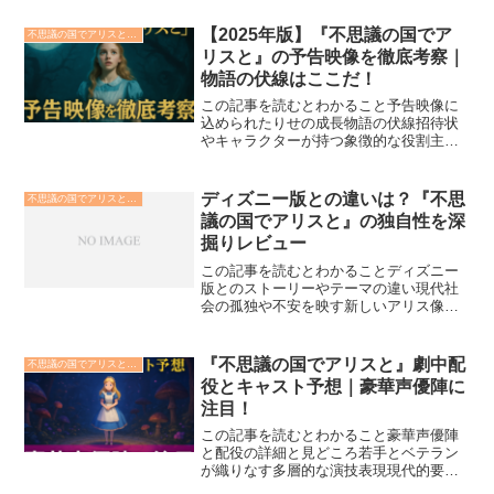
【2025年版】『不思議の国でア
不思議の国でアリスと -Dive in Wonderland-
リスと』の予告映像を徹底考察｜
物語の伏線はここだ！
この記事を読むとわかること予告映像に
込められたりせの成長物語の伏線招待状
やキャラクターが持つ象徴的な役割主題
歌「図鑑」と映像の融合による感情演出
2025年公開予定の劇場アニメ『不思議の
国でアリスと -Dive in Wonderland-』...
ディズニー版との違いは？『不思
不思議の国でアリスと -Dive in Wonderland-
議の国でアリスと』の独自性を深
掘りレビュー
この記事を読むとわかることディズニー
版とのストーリーやテーマの違い現代社
会の孤独や不安を映す新しいアリス像英
国風情と日本的繊細さを融合した映像美
「ディズニー版との違いは？『不思議の
国でアリスと』の独自性を深掘りレビュ
『不思議の国でアリスと』劇中配
不思議の国でアリスと -Dive in Wonderland-
ー」では、日本初の劇場ア...
役とキャスト予想｜豪華声優陣に
注目！
この記事を読むとわかること豪華声優陣
と配役の詳細と見どころ若手とベテラン
が織りなす多層的な演技表現現代的要素
を加えた新しい「アリス」像の魅力「不