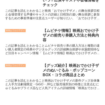
いつ？出演キャストや会場情報を
チェック
この記事を読むとわかること映画「おでかけ子ザメ」の舞台挨拶日程
と会場登壇する声優やキャストの詳細と日程別の違い舞台挨拶に参加
するための事前準備や注意点ユーザーが知りたい、「おでかけ子ザ
メ」の映画における舞台挨拶の日程や出演キャスト、会場につ...
【ムビチケ情報】映画おでかけ子
映画おでかけ子ザメ
ザメの前売り券購入方法と特典内
容
この記事を読むとわかることムビチケ前売り券の購入方法と種類の違
い購入者限定の特典やデジタルグッズの詳細舞台挨拶や水族館招待な
ど注目キャンペーン情報「【ムビチケ情報】映画おでかけ子ザメの前
売り券購入方法と特典内容」を探しているあなたへ。ムビチ...
【グッズ紹介】映画おでかけ子ザ
映画おでかけ子ザメ
メのぬいぐるみ・ポップコーン
BOX・コラボ商品まとめ
この記事を読むとわかること映画おでかけ子ザメの新作グッズ全体像
と入手方法劇場限定・GiGO・JRなど販売場所別の特徴と注意点むに
ゅぐるみやプライズ品など人気アイテムの詳細情報「映画おでかけ子
ザメ」に登場する可愛いキャラクターたちのグッズが盛...