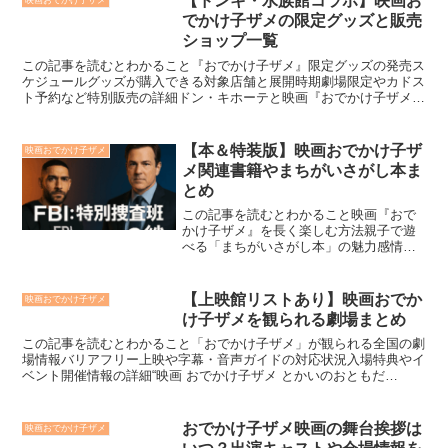
【ドンキ・水族館コラボ】映画お
映画おでかけ子ザメ
でかけ子ザメの限定グッズと販売
ショップ一覧
この記事を読むとわかること『おでかけ子ザメ』限定グッズの発売ス
ケジュールグッズが購入できる対象店舗と展開時期劇場限定やカドス
ト予約など特別販売の詳細ドン・キホーテと映画『おでかけ子ザメ』
のコラボによる限定グッズが登場しました！映画のファンな...
【本＆特装版】映画おでかけ子ザ
映画おでかけ子ザメ
メ関連書籍やまちがいさがし本ま
とめ
この記事を読むとわかること映画『おで
かけ子ザメ』を長く楽しむ方法親子で遊
べる「まちがいさがし本」の魅力感情に
寄り添う「ノベライズ本」の活用法「映
画おでかけ子ザメ 関連書籍 や まちがい
さがし本まとめ」というキーワードか
【上映館リストあり】映画おでか
映画おでかけ子ザメ
ら、子ザメちゃんファン...
け子ザメを観られる劇場まとめ
この記事を読むとわかること「おでかけ子ザメ」が観られる全国の劇
場情報バリアフリー上映や字幕・音声ガイドの対応状況入場特典やイ
ベント開催情報の詳細“映画 おでかけ子ザメ とかいのおともだ
ち”は、2025年8月22日より全国で公開中の注目アニメ...
おでかけ子ザメ映画の舞台挨拶は
映画おでかけ子ザメ