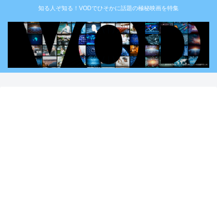
知る人ぞ知る！VODでひそかに話題の極秘映画を特集