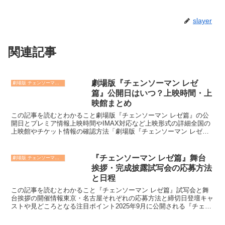
slayer
関連記事
劇場版『チェンソーマン レゼ
劇場版 チェンソーマン レゼ篇
篇』公開日はいつ？上映時間・上
映館まとめ
この記事を読むとわかること劇場版『チェンソーマン レゼ篇』の公
開日とプレミア情報上映時間やIMAX対応など上映形式の詳細全国の
上映館やチケット情報の確認方法「劇場版『チェンソーマン レゼ
篇』公開日はいつ？」という疑問をお持ちのあなたに、最新...
『チェンソーマン レゼ篇』舞台
劇場版 チェンソーマン レゼ篇
挨拶・完成披露試写会の応募方法
と日程
この記事を読むとわかること『チェンソーマン レゼ篇』試写会と舞
台挨拶の開催情報東京・名古屋それぞれの応募方法と締切日登壇キャ
ストや見どころとなる注目ポイント2025年9月に公開される『チェン
ソーマン レゼ篇』の完成披露試写会と舞台挨拶が大き...