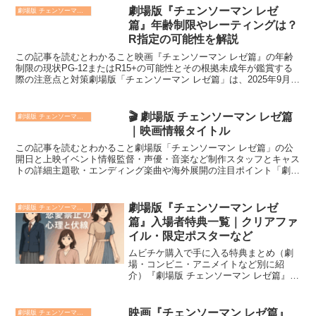
劇場版『チェンソーマン レゼ
劇場版 チェンソーマン レゼ篇
篇』年齢制限やレーティングは？
R指定の可能性を解説
この記事を読むとわかること映画『チェンソーマン レゼ篇』の年齢
制限の現状PG-12またはR15+の可能性とその根拠未成年が鑑賞する
際の注意点と対策劇場版「チェンソーマン レゼ篇」は、2025年9月
19日（金）に公開予定で、アクションやグロ描...
🎬 劇場版 チェンソーマン レゼ篇
劇場版 チェンソーマン レゼ篇
｜映画情報タイトル
この記事を読むとわかること劇場版「チェンソーマン レゼ篇」の公
開日と上映イベント情報監督・声優・音楽など制作スタッフとキャス
トの詳細主題歌・エンディング楽曲や海外展開の注目ポイント「劇場
版 チェンソーマン レゼ篇」に関する映画情報を探してい...
劇場版『チェンソーマン レゼ
劇場版 チェンソーマン レゼ篇
篇』入場者特典一覧｜クリアファ
イル・限定ポスターなど
ムビチケ購入で手に入る特典まとめ（劇
場・コンビニ・アニメイトなど別に紹
介）『劇場版 チェンソーマン レゼ篇』の
公開を控え、前売り券「ムビチケ」の特
典内容が大きな話題となっています。購
入する場所によって内容が異なるため、
映画『チェンソーマン レゼ篇』
劇場版 チェンソーマン レゼ篇