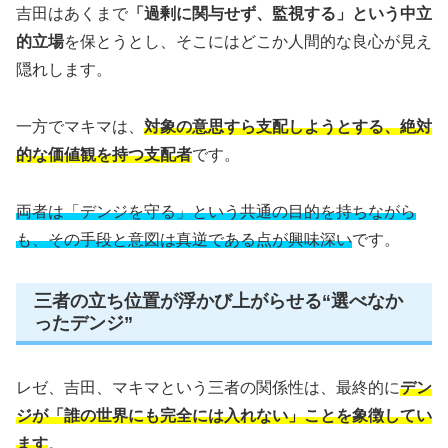
吉田はあくまで
「過剰に関与せず、監視する」という中立
的立場
を保とうとし、そこにはどこか人間的な良心が見え
隠れします。
一方でマキマは、
対象の意思すら支配しようとする、絶対
的な価値観を持つ支配者
です。
両者は「デンジを守る」という共通の目的を持ちながら
も、その手段と意図は真逆である点が興味深い
です。
三者の立ち位置が浮かび上がらせる“選べなか
ったデンジ”
レゼ、吉田、マキマという三者の関係性は、最終的に
デン
ジが「誰の世界にも完全には入れない」ことを象徴してい
ます
。