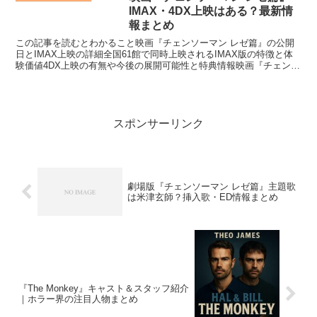
どこで買うのがベストな...
IMAX・4DX上映はある？最新情
報まとめ
この記事を読むとわかること映画『チェンソーマン レゼ篇』の公開
日とIMAX上映の詳細全国61館で同時上映されるIMAX版の特徴と体
験価値4DX上映の有無や今後の展開可能性と特典情報映画『チェンソ
ーマン レゼ篇』が2025年9月19日（金）に...
スポンサーリンク
劇場版『チェンソーマン レゼ篇』主題歌
は米津玄師？挿入歌・ED情報まとめ
『The Monkey』キャスト＆スタッフ紹介
｜ホラー界の注目人物まとめ