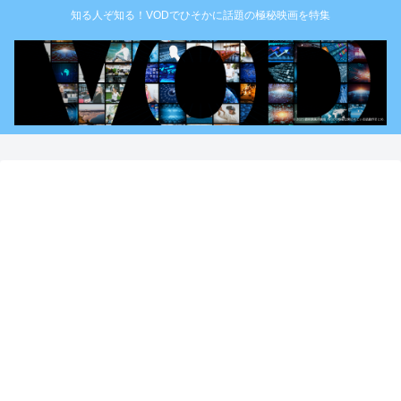
知る人ぞ知る！VODでひそかに話題の極秘映画を特集