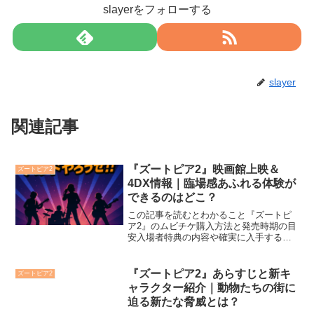
slayerをフォローする
slayer
関連記事
『ズートピア2』映画館上映＆
ズートピア2
4DX情報｜臨場感あふれる体験が
できるのはどこ？
この記事を読むとわかること『ズートピ
ア2』のムビチケ購入方法と発売時期の目
安入場者特典の内容や確実に入手するた
めのコツカフェ・くじ・イベントなど関
連キャンペーンの楽しみ方ディズニー最
新作『ズートピア2』が、2025年12月5日
『ズートピア2』あらすじと新キ
ズートピア2
（金）から日本...
ャラクター紹介｜動物たちの街に
迫る新たな脅威とは？