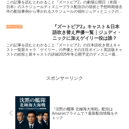
この記事を読むとわかること『ズートピア2』の劇場公開日（米国・
日本）のスケジュールディズニープラス配信日の現状と予想時期過去
作の配信事例から導かれるスケジュールの傾向ジュディとニックの新
たな冒険が描かれる最新作『ズートピア2』の映画館公開日...
『ズートピア2』キャスト＆日本
ズートピア2
語吹き替え声優一覧｜ジュディ・
ニックに加えゲイリー役は誰？
この記事を読むとわかること『ズートピア2』の日本語吹き替えキャ
スト一覧新キャラ「ゲイリー」の声優とその注目ポイント英語版キャ
ストの続投と新キャストの詳細2025年冬公開予定のディズニー最新
作『ズートピア2』では、ヒロインのウサギ警官ジュディ...
スポンサーリンク
『沈黙の艦隊 北極海大海戦』配信は
Amazonプライムで？最新配信情報をチ
ェック