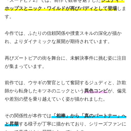
『ズートピア2』では、前作で観客を魅了した
ジュディ・
ホップスとニック・ワイルドが再びバディとして登場
しま
す。
今作では、ふたりの信頼関係や捜査スキルの深化が描か
れ、よりダイナミックな展開が期待されています。
再びズートピアの街を舞台に、未解決事件に挑む姿に注目
が集まっています。
前作では、ウサギの警官として奮闘するジュディと、詐欺
師から転身したキツネのニックという
異色コンビ
が、偏見
や差別の壁を乗り越えていく姿が描かれました。
その関係性が本作では
「相棒」から「真のパートナー」へ
と昇華
する様子が丁寧に描かれており、シリーズファンに