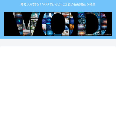
知る人ぞ知る！VODでひそかに話題の極秘映画を特集