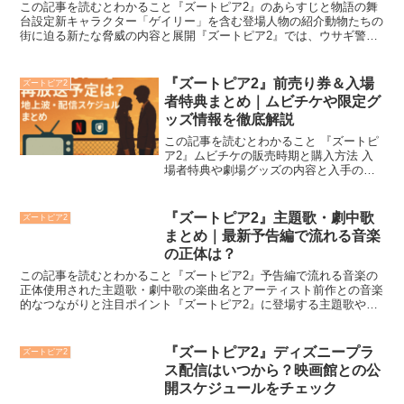
この記事を読むとわかること『ズートピア2』のあらすじと物語の舞
台設定新キャラクター「ゲイリー」を含む登場人物の紹介動物たちの
街に迫る新たな脅威の内容と展開『ズートピア2』では、ウサギ警官
ジュディとキツネ警官ニックが再びバディとして帰ってきま...
『ズートピア2』前売り券＆入場
ズートピア2
者特典まとめ｜ムビチケや限定グ
ッズ情報を徹底解説
この記事を読むとわかること 『ズートピ
ア2』ムビチケの販売時期と購入方法 入
場者特典や劇場グッズの内容と入手のコ
ツ コラボカフェやくじ引きキャンペーン
の最新情報2025年冬公開予定のディズニ
ー映画『ズートピア2』では、前売り券
『ズートピア2』主題歌・劇中歌
ズートピア2
（ムビチケ）や...
まとめ｜最新予告編で流れる音楽
の正体は？
この記事を読むとわかること『ズートピア2』予告編で流れる音楽の
正体使用された主題歌・劇中歌の楽曲名とアーティスト前作との音楽
的なつながりと注目ポイント『ズートピア2』に登場する主題歌や劇
中歌の情報を、最新予告編の音楽から探ってみました。“予...
『ズートピア2』ディズニープラ
ズートピア2
ス配信はいつから？映画館との公
開スケジュールをチェック