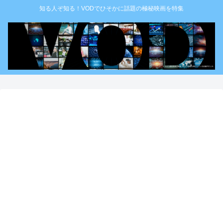
知る人ぞ知る！VODでひそかに話題の極秘映画を特集