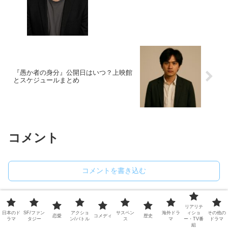
『愚か者の身分』公開日はいつ？上映館
とスケジュールまとめ
コメント
コメントを書き込む
ホーム
歴史
ある日、お姫様になってしまった件に
リアリテ
ついて
日本のド
SF/ファン
アクショ
サスペン
海外ドラ
ィショ
その他の
恋愛
コメディ
歴史
ラマ
タジー
ン/バトル
ス
マ
ー・TV番
ドラマ
組