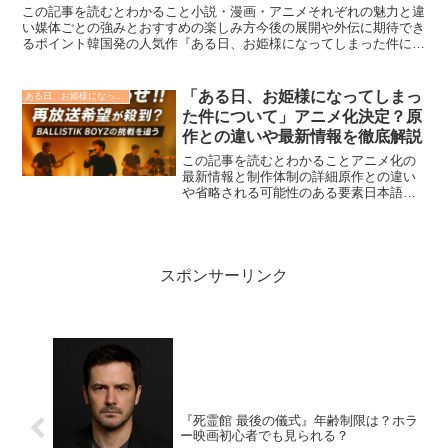
この記事を読むとわかること小説・漫画・アニメそれぞれの魅力と違
い媒体ごとの強みとおすすめの楽しみ方今後の展開や外伝に期待でき
るポイント韓国発の人気作『ある日、お姫様になってしまった件につ
いて』は、原作小説・漫画・そしてアニメと、メディアごと...
「ある日、お姫様になってしまっ
ある日、お姫様になってしまった件について
た件について」アニメ化決定？原
作との違いや最新情報を徹底解説
この記事を読むとわかることアニメ化の
最新情報と制作体制の詳細原作との違い
や省略される可能性のある要素日本語吹
替版ならではの演出や期待ポイント人気
作「ある日、お姫様になってしまった件
について」がついにアニメ化されること
が決定しました。原作・漫...
スポンサーリンク
『死霊館 最後の儀式』年齢制限は？ホラ
ー映画初心者でも見られる？