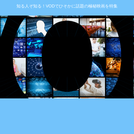
知る人ぞ知る！VODでひそかに話題の極秘映画を特集