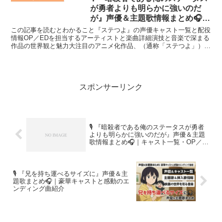
が勇者よりも明らかに強いのだ
が』声優＆主題歌情報まとめ🎧｜
キャスト一覧・OP／ED曲紹介
この記事を読むとわかること『ステつよ』の声優キャスト一覧と配役
情報OP／EDを担当するアーティストと楽曲詳細演技と音楽で深まる
作品の世界観と魅力大注目のアニメ化作品、（通称「ステつよ」）
が、2025年10月より放送開始予定です。今回の記事で...
スポンサーリンク
🎙️ 『暗殺者である俺のステータスが勇者
よりも明らかに強いのだが』声優＆主題
歌情報まとめ🎧｜キャスト一覧・OP／
ED曲紹介
🎙️ 『兄を持ち運べるサイズに』声優＆主
題歌まとめ🎧｜豪華キャストと感動のエ
ンディング曲紹介