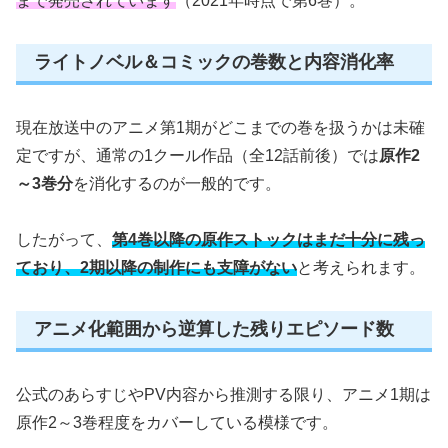
まで発売されています
（2021年時点で第6巻）。
ライトノベル＆コミックの巻数と内容消化率
現在放送中のアニメ第1期がどこまでの巻を扱うかは未確
定ですが、通常の1クール作品（全12話前後）では
原作2
～3巻分
を消化するのが一般的です。
したがって、
第4巻以降の原作ストックはまだ十分に残っ
ており、2期以降の制作にも支障がない
と考えられます。
アニメ化範囲から逆算した残りエピソード数
公式のあらすじやPV内容から推測する限り、アニメ1期は
原作2～3巻程度をカバーしている模様です。