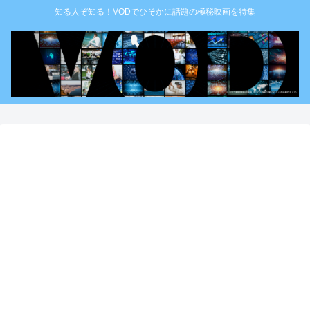
知る人ぞ知る！VODでひそかに話題の極秘映画を特集