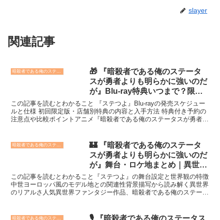
slayer
関連記事
🎁 『暗殺者である俺のステータ
暗殺者である俺のステータスが勇者よりも明らかに強いのだが
スが勇者よりも明らかに強いのだ
が』Blu-ray特典いつまで？限定
版・店舗特典まとめ💿
この記事を読むとわかること 『ステつよ』Blu-rayの発売スケジュー
ルと仕様 初回限定版・店舗別特典の内容と入手方法 特典付き予約の
注意点や比較ポイントアニメ『暗殺者である俺のステータスが勇者よ
りも明らかに強いのだが』（通称：ステつよ）の...
🏰 『暗殺者である俺のステータ
暗殺者である俺のステータスが勇者よりも明らかに強いのだが
スが勇者よりも明らかに強いのだ
が』舞台・ロケ地まとめ｜異世界
モデル地の考察📜
この記事を読むとわかること『ステつよ』の舞台設定と世界観の特徴
中世ヨーロッパ風のモデル地との関連性背景描写から読み解く異世界
のリアルさ人気異世界ファンタジー作品、暗殺者である俺のステータ
スが勇者よりも明らかに強いのだが（通称「ステつよ」）は...
🎙️ 『暗殺者である俺のステータス
暗殺者である俺のステータスが勇者よりも明らかに強いのだが