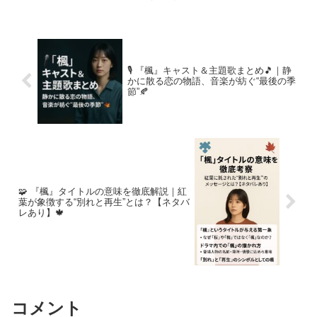
🎙️ 『楓』キャスト＆主題歌まとめ🎵｜静
かに散る恋の物語、音楽が紡ぐ“最後の季
節”🍂
🧩 『楓』タイトルの意味を徹底解説｜紅
葉が象徴する“別れと再生”とは？【ネタバ
レあり】🍁
コメント