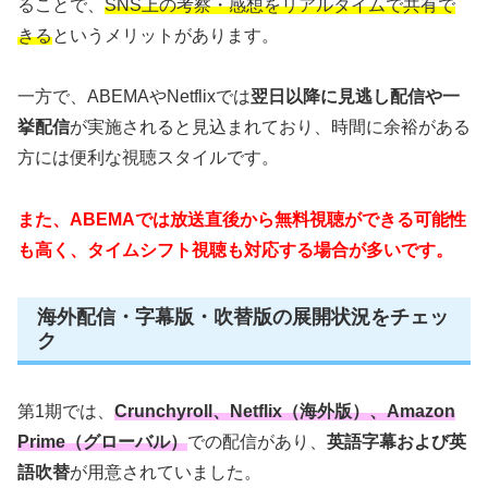
ることで、
SNS上の考察・感想をリアルタイムで共有で
きる
というメリットがあります。
一方で、ABEMAやNetflixでは
翌日以降に見逃し配信や一
挙配信
が実施されると見込まれており、時間に余裕がある
方には便利な視聴スタイルです。
また、ABEMAでは放送直後から無料視聴ができる可能性
も高く、タイムシフト視聴も対応する場合が多いです。
海外配信・字幕版・吹替版の展開状況をチェッ
ク
第1期では、
Crunchyroll、Netflix（海外版）、Amazon
Prime（グローバル）
での配信があり、
英語字幕および英
語吹替
が用意されていました。