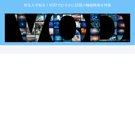
知る人ぞ知る！VODでひそかに話題の極秘映画を特集