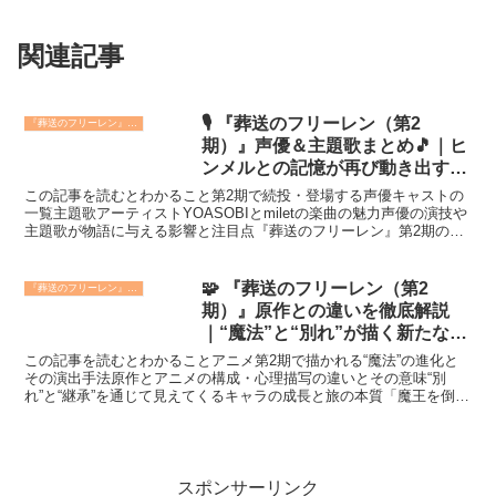
関連記事
🎙️ 『葬送のフリーレン（第2
『葬送のフリーレン』第2期
期）』声優＆主題歌まとめ🎵｜ヒ
ンメルとの記憶が再び動き出す
――💫
この記事を読むとわかること第2期で続投・登場する声優キャストの
一覧主題歌アーティストYOASOBIとmiletの楽曲の魅力声優の演技や
主題歌が物語に与える影響と注目点『葬送のフリーレン』第2期の制
作が発表され、ファンの期待は高まるばかりです...
🧩 『葬送のフリーレン（第2
『葬送のフリーレン』第2期
期）』原作との違いを徹底解説
｜“魔法”と“別れ”が描く新たな旅
路を考察🕯️
この記事を読むとわかることアニメ第2期で描かれる“魔法”の進化と
その演出手法原作とアニメの構成・心理描写の違いとその意味“別
れ”と“継承”を通じて見えてくるキャラの成長と旅の本質「魔王を倒し
た後の世界」を描く葬送のフリーレン第2期。🧩 本記...
スポンサーリンク