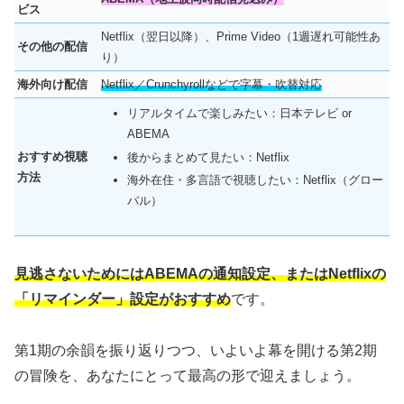
ビス
Netflix（翌日以降）、Prime Video（1週遅れ可能性あ
その他の配信
り）
海外向け配信
Netflix／Crunchyrollなどで字幕・吹替対応
リアルタイムで楽しみたい：日本テレビ or
ABEMA
おすすめ視聴
後からまとめて見たい：Netflix
方法
海外在住・多言語で視聴したい：Netflix（グロー
バル）
見逃さないためにはABEMAの通知設定、またはNetflixの
「リマインダー」設定がおすすめ
です。
第1期の余韻を振り返りつつ、いよいよ幕を開ける第2期
の冒険を、あなたにとって最高の形で迎えましょう。