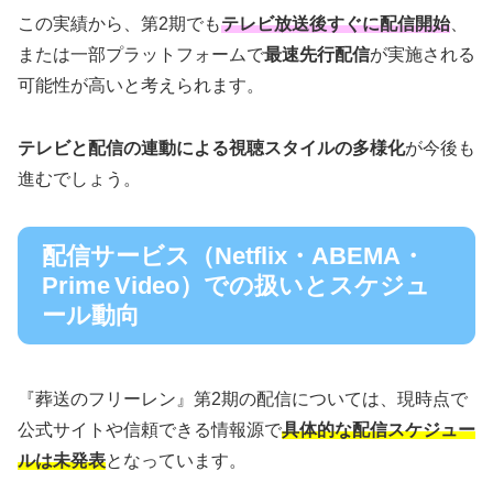
この実績から、第2期でも
テレビ放送後すぐに配信開始
、
または一部プラットフォームで
最速先行配信
が実施される
可能性が高いと考えられます。
テレビと配信の連動による視聴スタイルの多様化
が今後も
進むでしょう。
配信サービス（Netflix・ABEMA・
Prime Video）での扱いとスケジュ
ール動向
『葬送のフリーレン』第2期の配信については、現時点で
公式サイトや信頼できる情報源で
具体的な配信スケジュー
ルは未発表
となっています。