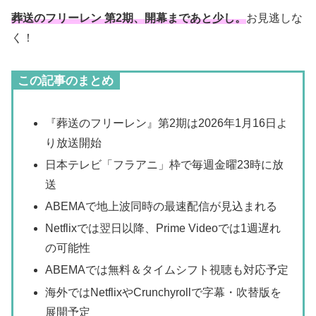
葬送のフリーレン 第2期、開幕まであと少し。
お見逃しな
く！
この記事のまとめ
『葬送のフリーレン』第2期は2026年1月16日よ
り放送開始
日本テレビ「フラアニ」枠で毎週金曜23時に放
送
ABEMAで地上波同時の最速配信が見込まれる
Netflixでは翌日以降、Prime Videoでは1週遅れ
の可能性
ABEMAでは無料＆タイムシフト視聴も対応予定
海外ではNetflixやCrunchyrollで字幕・吹替版を
展開予定