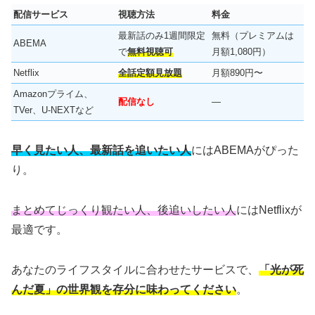
配信サービス
視聴方法
料金
最新話のみ1週間限定
無料（プレミアムは
ABEMA
で
無料視聴可
月額1,080円）
Netflix
全話定額見放題
月額890円〜
Amazonプライム、
配信なし
―
TVer、U-NEXTなど
早く見たい人、最新話を追いたい人
にはABEMAがぴった
り。
まとめてじっくり観たい人、後追いしたい人
にはNetflixが
最適です。
あなたのライフスタイルに合わせたサービスで、
「光が死
んだ夏」の世界観を存分に味わってください
。