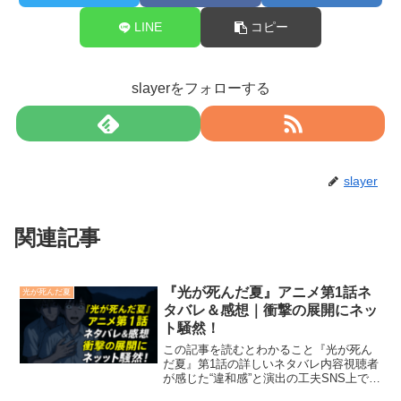
LINE
コピー
slayerをフォローする
slayer
関連記事
『光が死んだ夏』アニメ第1話ネ
光が死んだ夏
タバレ＆感想｜衝撃の展開にネッ
ト騒然！
この記事を読むとわかること『光が死ん
だ夏』第1話の詳しいネタバレ内容視聴者
が感じた“違和感”と演出の工夫SNS上での
反応と評判の傾向物語に仕込まれた伏線