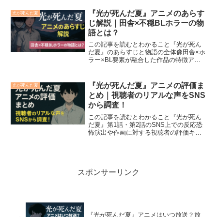
ビスでの視聴方法も紹介話題作『光が死
んだ夏』（The Summer Hikaru D...
『光が死んだ夏』アニメのあらす
光が死んだ夏
じ解説｜田舎×不穏BLホラーの物
語とは？
この記事を読むとわかること『光が死ん
だ夏』のあらすじと物語の全体像田舎×ホ
ラー×BL要素が融合した作品の特徴アニ
メ版での恋愛描写の有無や演出の方向性
2025年夏アニメ『光が死んだ夏』は、田
舎町で起こる“親友すり替わり”という不穏
『光が死んだ夏』アニメの評価ま
光が死んだ夏
な物語が話題...
とめ｜視聴者のリアルな声をSNS
から調査！
この記事を読むとわかること『光が死ん
だ夏』第1話・第2話のSNS上での反応恐
怖演出や作画に対する視聴者の評価キャ
ラクター描写への共感ポイントアニメオ
リジナル演出が話題となった理由2025年
夏アニメ『光が死んだ夏』は、その不穏
な空気感と繊細な...
スポンサーリンク
『光が死んだ夏』アニメはいつ放送？放