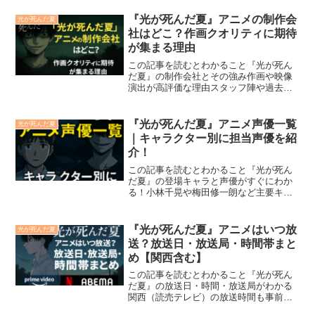
や今後の注目点2025年夏アニメ『光が死
んだ夏』第1話が7月5日に放送され、幼な
『光が死んだ夏』アニメの制作会
光が死んだ夏
じみ・光...
社はどこ？作画クオリティに期待
が集まる理由
この記事を読むとわかること『光が死ん
だ夏』の制作会社とその強み作画や映像
演出が高評価な理由スタッフ陣や過去作
から見る作品の完成度2025年夏アニメ
『光が死んだ夏』は、田舎×青春×不穏ホ
ラーといった緊張感だけでなく、作画ク
『光が死んだ夏』アニメ声優一覧
光が死んだ夏
オリティの高さにも注...
｜キャラクター別に担当声優を紹
介！
この記事を読むとわかること『光が死ん
だ夏』の登場キャラと声優がすぐにわか
る！小林千晃や梅田修一朗など主要キャ
ストの魅力を紹介全26名の配役から感じ
取れる世界観の臨場感を解説2025年夏の
話題作『光が死んだ夏』は、青春とホラ
『光が死んだ夏』アニメはいつ放
光が死んだ夏
ーが交錯する異色の...
送？放送日・放送局・時間帯まと
め【関西含む】
この記事を読むとわかること『光が死ん
だ夏』の放送日・時間・放送局がわかる
関西（読売テレビ）の放送時間も事前に
確認できるNetflix・ABEMAなど配信サー