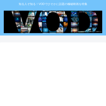
知る人ぞ知る！VODでひそかに話題の極秘映画を特集