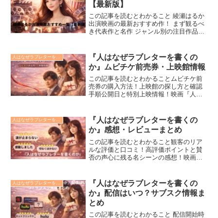
【最新版】
この記事を読むとわかること 綾瀬はるか
出演映画の最新おすすめ作！ まず観るべ
き代表作と名作 ジャンル別の注目作品ま
とめ！綾瀬はるか出演映画のおすすめ作
品を知りたい方に向けて、最新版の一覧
をまとめました。数々のヒット作に出演
『人はなぜラブレターを書くの
人はなぜラブレターを書くのか
してきた綾瀬はるか...
か』ムビチケ前売券・上映館情報
この記事を読むとわかることムビチケ前
売券の購入方法！上映館の探し方と確認
手順公開日と特別上映情報！映画『人は
なぜラブレターを書くのか』のムビチケ
前売券や上映館情報を探している方に向
けて、最新情報をわかりやすくまとめま
『人はなぜラブレターを書くの
人はなぜラブレターを書くのか
した。公開前にお得にチケ...
か』感想・レビューまとめ
この記事を読むとわかること観客のリア
ルな評価と口コミ！高評価ポイントと賛
否の声心に残る名シーンの感想！映画
『人はなぜラブレターを書くのか』の感
想・レビューを知りたい方に向けて、観
客のリアルな声をまとめました。実話を
『人はなぜラブレターを書くの
人はなぜラブレターを書くのか
もとにした本作は、「涙が止...
か』配信はいつ？サブスク情報ま
とめ
この記事を読むとわかること 配信開始時