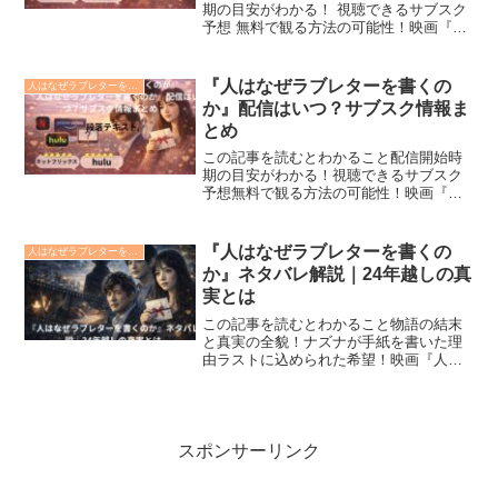
期の目安がわかる！ 視聴できるサブスク
予想 無料で観る方法の可能性！映画『人
はなぜラブレターを書くのか』の配信は
いつから始まるのか、サブスク情報を知
りたい方に向けて最新情報をまとめまし
『人はなぜラブレターを書くの
人はなぜラブレターを書くのか
た。劇場公開を見逃...
か』配信はいつ？サブスク情報ま
とめ
この記事を読むとわかること配信開始時
期の目安がわかる！視聴できるサブスク
予想無料で観る方法の可能性！映画『人
はなぜラブレターを書くのか』の配信は
いつから始まるのか、サブスク情報を知
りたい方に向けて最新情報をまとめまし
『人はなぜラブレターを書くの
人はなぜラブレターを書くのか
た。劇場で観られなかった...
か』ネタバレ解説｜24年越しの真
実とは
この記事を読むとわかること物語の結末
と真実の全貌！ナズナが手紙を書いた理
由ラストに込められた希望！映画『人は
なぜラブレターを書くのか』のネタバレ
解説を探している方に向けて、物語の核
心やラストの意味をわかりやすくまとめ
ました。24年越しに届い...
スポンサーリンク