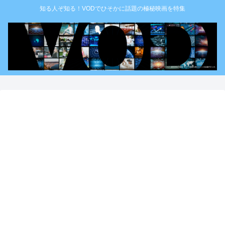
知る人ぞ知る！VODでひそかに話題の極秘映画を特集