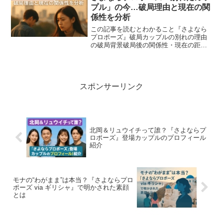
の関係性。不安に揺れた友...
プル」の今…破局理由と現在の関
係性を分析
この記事を読むとわかること『さよなら
プロポーズ』破局カップルの別れの理由
の破局背景破局後の関係性・現在の距離
感の傾向別れを選ぶ理由と次へのステッ
プの重要性ABEMAの人気リアリティ番組
『さよならプロポーズ』シリーズで、残
念ながら「別れ」の結...
スポンサーリンク
北岡＆リュウイチって誰？『さよならプ
ロポーズ』登場カップルのプロフィール
紹介
モナの“わがまま”は本当？『さよならプロ
ポーズ via ギリシャ』で明かされた素顔
とは