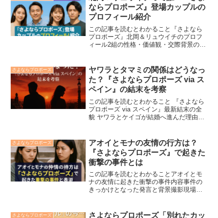
ズ』で話題を呼んでい...
ならプロポーズ』登場カップルの
プロフィール紹介
この記事を読むとわかること『さよなら
プロポーズ』北岡＆リュウイチのプロフ
ィール2組の性格・価値観・交際背景のポ
イント旅先で見えた“らしさ”エピソード視
聴者が共感した関係性と学びのポイント
ABEMA出演のリアリティ番組『さよなら
ヤワラとタマミの関係はどうなっ
さよならプロポーズ
プロポーズ』で...
た？『さよならプロポーズ via ス
ペイン』の結末を考察
この記事を読むとわかること 『さよなら
プロポーズ via スペイン』最新結末の全
貌 ヤワラとケイゴが結婚へ進んだ理由と
背景 タマミとタカミツが別れを選んだ決
断の理由『さよならプロポーズ via スペ
イン』で注目されたヤワラとタマミの関
アオイとモナの友情の行方は？
さよならプロポーズ
係がど...
『さよならプロポーズ』で起きた
衝撃の事件とは
この記事を読むとわかることアオイとモ
ナの友情に起きた衝撃の事件内容事件の
きっかけとなった発言と背景撮影現場で
の本音不足が生んだすれ違い二人が和解
し現在も交流している事実『さよならプ
ロポーズ』で波紋を呼んだアオイとモナ
さよならプロポーズ「別れたカッ
さよならプロポーズ