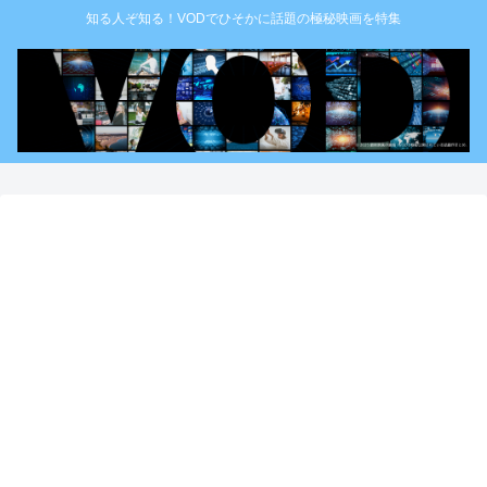
知る人ぞ知る！VODでひそかに話題の極秘映画を特集