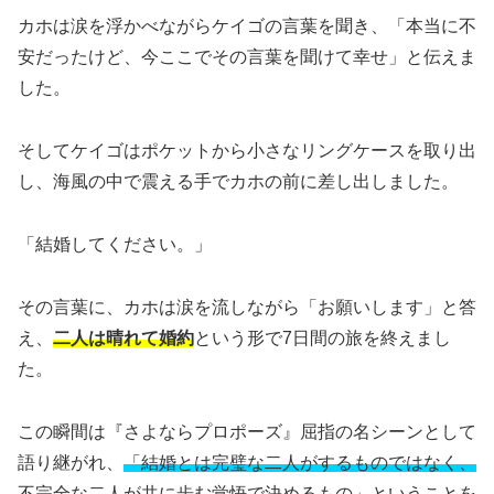
カホは涙を浮かべながらケイゴの言葉を聞き、「本当に不
安だったけど、今ここでその言葉を聞けて幸せ」と伝えま
した。
そしてケイゴはポケットから小さなリングケースを取り出
し、海風の中で震える手でカホの前に差し出しました。
「結婚してください。」
その言葉に、カホは涙を流しながら「お願いします」と答
え、
二人は晴れて婚約
という形で7日間の旅を終えまし
た。
この瞬間は『さよならプロポーズ』屈指の名シーンとして
語り継がれ、
「結婚とは完璧な二人がするものではなく、
不完全な二人が共に歩む覚悟で決めるもの」
ということを