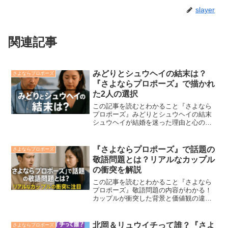
slayer
関連記事
みどりとシュウヘイの結末は？
さよならプロポーズ
『さよならプロポーズ』で描かれ
た2人の選択
この記事を読むとわかること『さよなら
プロポーズ』みどりとシュウヘイの結末
シュウヘイが結婚を迷った理由と心の変
化カホ（みどり）が示した覚悟と支え合
う決意2人が選んだ“結婚”の真意と未来へ
の選択ABEMAリアリティ『さよならプロ
『さよならプロポーズ』で話題の
さよならプロポーズ
ポーズ via ...
敬語問題とは？リアルなカップル
の衝突を解説
この記事を読むとわかること『さよなら
プロポーズ』敬語問題の内容がわかる！
カップルが衝突した背景と価値観の違い
を理解できる！視聴者の反応と今後の注
目ポイントが見えてくる！ABEMAの人気
恋愛リアリティ番組『さよならプロポー
北岡＆リュウイチって誰？『さよ
さよならプロポーズ