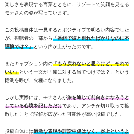
楽しさを表現する言葉とともに、リゾートで笑顔を見せる
モナさんの姿が写っています。
この投稿自体は一見するとポジティブで明るい内容でした
が、視聴者の一部から
「番組で彼と別れたばかりなのに不
謹慎では？」
という声が上がったのです。
またキャプション内の
「もう戻れないと思うけど、それで
いい」
という一文が「彼に対する当てつけでは？」という
憶測を呼び、火種になりました。
しかし実際には、モナさんが
旅を通じて前向きになろうと
している心境を記しただけ
であり、アンチが切り取って拡
散したことで誤解が広がった可能性が高い投稿でした。
投稿自体には
過激な表現や誹謗中傷はなく、炎上というよ