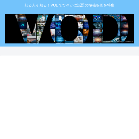
知る人ぞ知る！VODでひそかに話題の極秘映画を特集