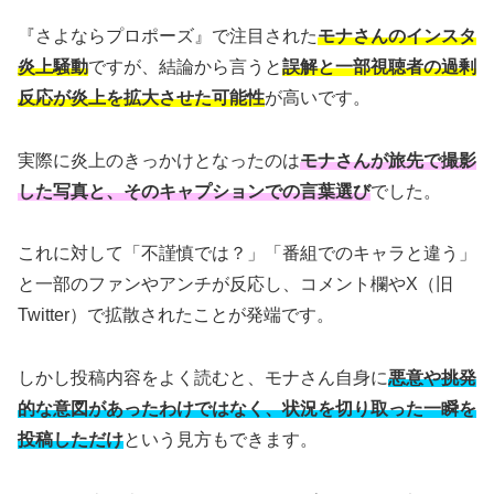
『さよならプロポーズ』で注目された
モナさんのインスタ
炎上騒動
ですが、結論から言うと
誤解と一部視聴者の過剰
反応が炎上を拡大させた可能性
が高いです。
実際に炎上のきっかけとなったのは
モナさんが旅先で撮影
した写真と、そのキャプションでの言葉選び
でした。
これに対して「不謹慎では？」「番組でのキャラと違う」
と一部のファンやアンチが反応し、コメント欄やX（旧
Twitter）で拡散されたことが発端です。
しかし投稿内容をよく読むと、モナさん自身に
悪意や挑発
的な意図があったわけではなく、状況を切り取った一瞬を
投稿しただけ
という見方もできます。