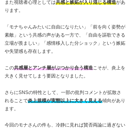
また視聴者心理としては
共感と嫉妬が入り混じる構造
があ
ります。
「モナちゃんみたいに自由になりたい」「前を向く姿勢が
素敵」という共感の声がある一方で、「自由を謳歌できる
立場が羨ましい」「感情移入した分ショック」という嫉妬
や失望感も存在します。
この
共感層とアンチ層がぶつかり合う構造
こそが、炎上を
大きく見せてしまう要因となりました。
さらにSNSの特性として、一部の批判コメントが拡散さ
れることで
炎上規模が実態以上に大きく見える
傾向があり
ます。
今回のモナさんの件も、冷静に見れば賛否両論に過ぎない