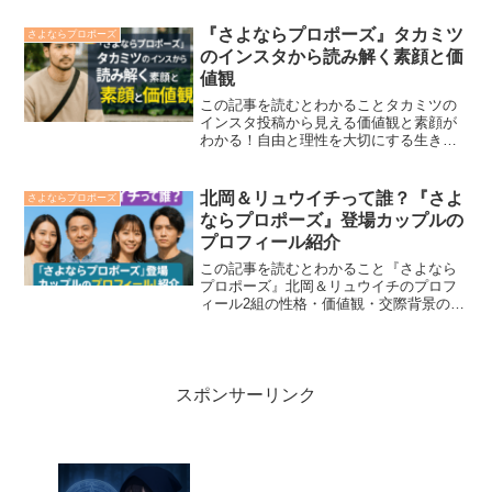
う決意2人が選んだ“結婚”の真意と未来へ
の選択ABEMAリアリティ『さよならプロ
『さよならプロポーズ』タカミツ
さよならプロポーズ
ポーズ via ...
のインスタから読み解く素顔と価
値観
この記事を読むとわかることタカミツの
インスタ投稿から見える価値観と素顔が
わかる！自由と理性を大切にする生き方
の背景が理解できる！番組内での結婚へ
の葛藤とインスタのギャップがわかる！
ABEMAのリアリティ番組『さよならプロ
北岡＆リュウイチって誰？『さよ
さよならプロポーズ
ポーズ via スペ...
ならプロポーズ』登場カップルの
プロフィール紹介
この記事を読むとわかること『さよなら
プロポーズ』北岡＆リュウイチのプロフ
ィール2組の性格・価値観・交際背景のポ
イント旅先で見えた“らしさ”エピソード視
聴者が共感した関係性と学びのポイント
ABEMA出演のリアリティ番組『さよなら
プロポーズ』で...
スポンサーリンク