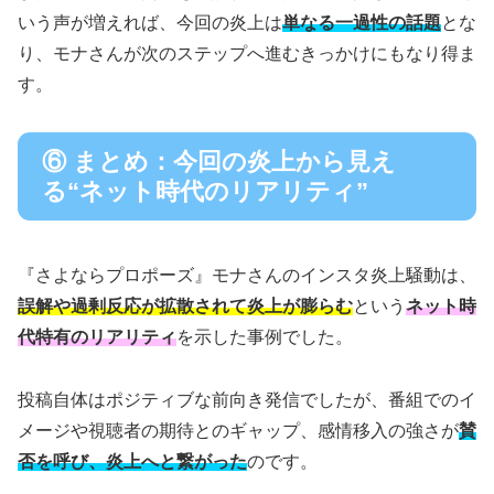
いう声が増えれば、今回の炎上は
単なる一過性の話題
とな
り、モナさんが次のステップへ進むきっかけにもなり得ま
す。
⑥ まとめ：今回の炎上から見え
る“ネット時代のリアリティ”
『さよならプロポーズ』モナさんのインスタ炎上騒動は、
誤解や過剰反応が拡散されて炎上が膨らむ
という
ネット時
代特有のリアリティ
を示した事例でした。
投稿自体はポジティブな前向き発信でしたが、番組でのイ
メージや視聴者の期待とのギャップ、感情移入の強さが
賛
否を呼び、炎上へと繋がった
のです。