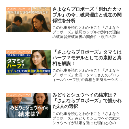
目ポイントが見えてくる！ABEMAの人気
恋愛リアリティ番組『さよならプロポー
さよならプロポーズ「別れたカッ
さよならプロポーズ
ズ』で話題を呼んでい...
プル」の今…破局理由と現在の関
係性を分析
この記事を読むとわかること『さよなら
プロポーズ』破局カップルの別れの理由
の破局背景破局後の関係性・現在の距離
感の傾向別れを選ぶ理由と次へのステッ
プの重要性ABEMAの人気リアリティ番組
『さよならプロポーズ』シリーズで、残
『さよならプロポーズ』タマミは
さよならプロポーズ
念ながら「別れ」の結...
ハーフ？モデルとしての素顔と真
相を解説！
この記事を読むとわかること『さよなら
プロポーズ』出演・タマミさんのプロフ
ィール“ハーフ説”の真相と出身ルーツの考
察モデル・SEという二つの顔と意外なキ
ャリア背景番組やSNSで見せた内面の魅
力ABEMAで好評配信中の恋愛リアリティ
みどりとシュウヘイの結末は？
さよならプロポーズ
番組『さよな...
『さよならプロポーズ』で描かれ
た2人の選択
この記事を読むとわかること『さよなら
プロポーズ』みどりとシュウヘイの結末
シュウヘイが結婚を迷った理由と心の変
化カホ（みどり）が示した覚悟と支え合