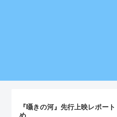
『囁きの河』先行上映レポート
め