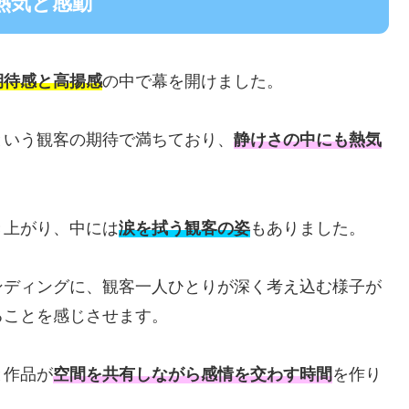
熱気と感動
期待感と高揚感
の中で幕を開けました。
という観客の期待で満ちており、
静けさの中にも熱気
き上がり、中には
涙を拭う観客の姿
もありました。
ンディングに、観客一人ひとりが深く考え込む様子が
ることを感じさせます。
と作品が
空間を共有しながら感情を交わす時間
を作り