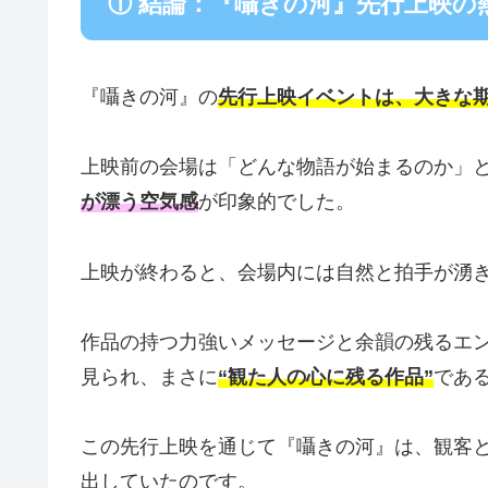
① 結論：『囁きの河』先行上映の
『囁きの河』の
先行上映イベントは、大きな
上映前の会場は「どんな物語が始まるのか」
が漂う空気感
が印象的でした。
上映が終わると、会場内には自然と拍手が湧
作品の持つ力強いメッセージと余韻の残るエ
見られ、まさに
“観た人の心に残る作品”
であ
この先行上映を通じて『囁きの河』は、観客
出していたのです。