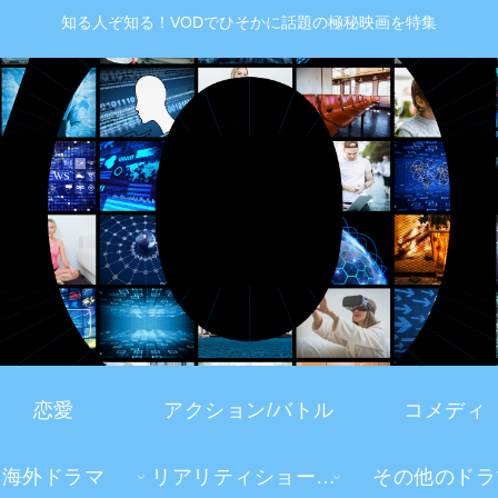
知る人ぞ知る！VODでひそかに話題の極秘映画を特集
恋愛
アクション/バトル
コメディ
海外ドラマ
リアリティショー・TV番組
その他のドラ