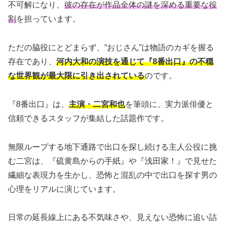
不可解になり、
彼の存在が作品全体の謎を深める重要な役
割
を担っています。
ただの脇役にとどまらず、“おじさん”は物語のカギを握る
存在であり、
河内大和の演技を通じて『8番出口』の不穏
な世界観が最大限に引き出されている
のです。
『8番出口』は、
主演・二宮和也
を筆頭に、実力派俳優と
信頼できるスタッフが集結した話題作です。
無限ループする地下通路で出口を探し続ける主人公役に挑
む二宮は、『硫黄島からの手紙』や『浅田家！』で見せた
繊細な表現力を生かし、恐怖と混乱の中で出口を探す男の
心理をリアルに演じています。
日常の延長線上にある不気味さや、見えない恐怖に追い詰