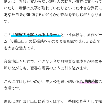
例えば、普段と変わらない通行人の動きが微妙に変わって
いたり、看板の文字が崩れていたりといった小さな異変に
あなた自身が気づけるかどうか
が作品を楽しむ鍵となりま
す。
この
「観察力を試されるホラー」
という体験は、原作ゲー
ム『8番出口』の緊張感をそのまま映画館で味わえる点で
も大きな魅力です。
音響演出も巧妙で、小さな足音や無機質な環境音が恐怖を
煽りながらも、観客を現実のように引き込みます。
さらに注目したいのが、主人公を追い詰める
心理的恐怖
の
表現です。
進めば進むほど出口に近づくはずが、些細な見落としで振