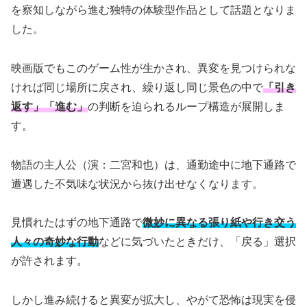
を察知しながら進む独特の体験型作品として話題となりま
した。
映画版でもこのゲーム性が生かされ、異変を見つけられな
ければ同じ場所に戻され、繰り返し同じ景色の中で
「引き
返す」「進む」
の判断を迫られるループ構造が展開しま
す。
物語の主人公（演：二宮和也）は、通勤途中に地下通路で
遭遇した不気味な状況から抜け出せなくなります。
見慣れたはずの地下通路で
微妙に異なる張り紙や行き交う
人々の奇妙な行動
などに気づいたときだけ、「戻る」選択
が許されます。
しかし進み続けると異変が拡大し、やがて恐怖は現実を侵