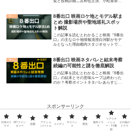
覧と役柄詳細二宮和也主演、小松菜奈の
重要役での出演ヒカキンのセット撮影参
加の裏話カンヌ映画祭選出で注目度が高
い理由予告映像・ビジュアルでの見どこ
8番出口 映画ロケ地とモデル駅ま
8番出口
ろ原作ゲームとの関連性...
とめ 撮影場所や聖地巡礼スポッ
ト解説
この記事を読むとわかること映画『8番出
口』の主なロケ地情報清澄白河駅がモデ
ルとなった理由都内スタジオセットでの
撮影演出ポイント聖地巡礼できる場所と
おすすめポイント撮影スタジオ見学や限
定イベント情報の重要性巡礼時の注意点
8番出口 映画ネタバレと結末考察
8番出口
とマナー映画の世界観を...
続編の可能性と謎を徹底解説
この記事を読むとわかること映画『8番出
口』の結末とその意味ループは終わった
のか？考察ポイントネタバレあらすじで
流れを把握できる原作ゲームとの関係性
と違いを理解ラストシーンの象徴性を深
掘り解説続編の可能性とファンの声を紹
介制作陣や原作者の続編...
スポンサーリンク
リアリテ
日本のド
SF/ファン
アクショ
サスペン
海外ドラ
ィショ
その他の
恋愛
コメディ
歴史
ラマ
タジー
ン/バトル
ス
マ
ー・TV番
ドラマ
組