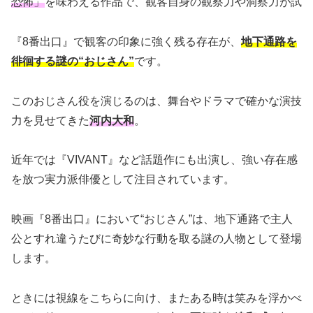
恐怖」
を味わえる作品で、観客自身の観察力や洞察力が試
『8番出口』で観客の印象に強く残る存在が、
地下通路を
徘徊する謎の“おじさん”
です。
このおじさん役を演じるのは、舞台やドラマで確かな演技
力を見せてきた
河内大和
。
近年では『VIVANT』など話題作にも出演し、強い存在感
を放つ実力派俳優として注目されています。
映画『8番出口』において“おじさん”は、地下通路で主人
公とすれ違うたびに奇妙な行動を取る謎の人物として登場
します。
ときには視線をこちらに向け、またある時は笑みを浮かべ