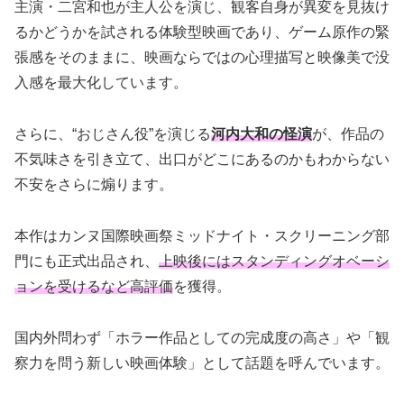
主演・二宮和也が主人公を演じ、観客自身が異変を見抜け
るかどうかを試される体験型映画であり、ゲーム原作の緊
張感をそのままに、映画ならではの心理描写と映像美で没
入感を最大化しています。
さらに、“おじさん役”を演じる
河内大和の怪演
が、作品の
不気味さを引き立て、出口がどこにあるのかもわからない
不安をさらに煽ります。
本作はカンヌ国際映画祭ミッドナイト・スクリーニング部
門にも正式出品され、
上映後にはスタンディングオベーシ
ョンを受けるなど高評価
を獲得。
国内外問わず「ホラー作品としての完成度の高さ」や「観
察力を問う新しい映画体験」として話題を呼んでいます。