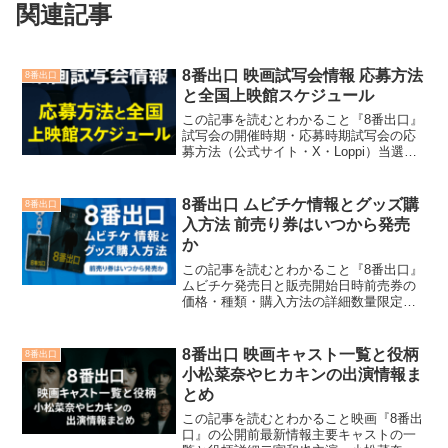
関連記事
8番出口 映画試写会情報 応募方法
8番出口
と全国上映館スケジュール
この記事を読むとわかること『8番出口』
試写会の開催時期・応募時期試写会の応
募方法（公式サイト・X・Loppi）当選倍
率・当日の持ち物・マナー全国上映館の
公開日と上映スケジュール主要都市の上
映館と地方館の確認方法ムビチケ特典・
8番出口 ムビチケ情報とグッズ購
8番出口
グッズ付上映プラ...
入方法 前売り券はいつから発売
か
この記事を読むとわかること『8番出口』
ムビチケ発売日と販売開始日時前売券の
価格・種類・購入方法の詳細数量限定カ
ード券・グッズ付セットの内容購入可能
なオンライン・店舗の情報Loppi限定のグ
ッズ付セットの詳細購入前に確認すべき
8番出口 映画キャスト一覧と役柄
8番出口
注意点・完売リス...
小松菜奈やヒカキンの出演情報ま
とめ
この記事を読むとわかること映画『8番出
口』の公開前最新情報主要キャストの一