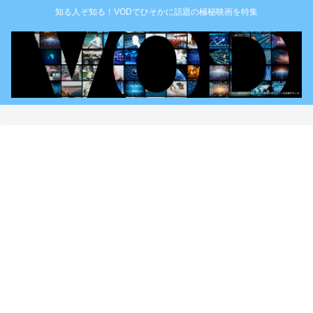
知る人ぞ知る！VODでひそかに話題の極秘映画を特集