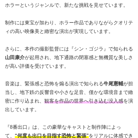
ホラーというジャンルで、新たな挑戦を見せています。
制作には東宝が加わり、ホラー作品でありながらクオリテ
ィの高い映像美と緻密な演出が実現しています。
さらに、本作の撮影監督には『シン・ゴジラ』で知られる
山田康介
が起用され、地下通路の閉塞感と無機質な美しさ
が高い評価を受けています。
音楽は、緊張感と恐怖を煽る演出で知られる
牛尾憲輔
が担
当し、地下鉄の反響音や小さな足音、僅かな環境音まで緻
密に作り込まれ、
観客を作品の世界へ引き込む没入感
を演
出しています。
『8番出口』は、この豪華なキャストと制作陣によっ
て、
“何度も出口を目指す恐怖と緊張”
をリアルに体感でき