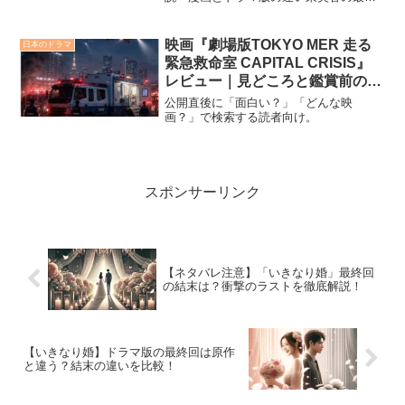
的な結末とスピンオフの可能性ドラマ
「いきなり婚」の中でもひときわ存在感
を放つキャラクター、東美香。美貌と計
映画『劇場版TOKYO MER 走る
日本のドラマ
算高さを兼ね備えた彼女は、主...
緊急救命室 CAPITAL CRISIS』
レビュー｜見どころと鑑賞前の注
目点
公開直後に「面白い？」「どんな映
画？」で検索する読者向け。
スポンサーリンク
【ネタバレ注意】「いきなり婚」最終回
の結末は？衝撃のラストを徹底解説！
【いきなり婚】ドラマ版の最終回は原作
と違う？結末の違いを比較！