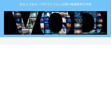
知る人ぞ知る！VODでひそかに話題の極秘映画を特集