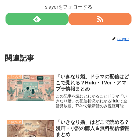
slayerをフォローする
slayer
関連記事
「いきなり婚」ドラマの配信はど
いきなり婚
こで見れる？Hulu・TVer・アマ
プラ情報まとめ
この記事を読むとわかることドラマ「い
きなり婚」の配信状況がわかるHuluで全
話見放題、TVerで最新話のみ視聴可能
Amazonプライム・ビデオとNetflixでは配
信なし「いきなり婚」ドラマはHuluで全
話配信中！話題のドラマ「いきなり
「いきなり婚」はどこで読める？
いきなり婚
婚」...
漫画・小説の購入＆無料配信情報
まとめ