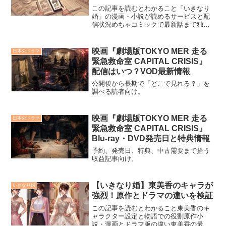
この記事を読むとわかること「いきなり
婚」の漫画・小説が読めるサービスと配
信状況めちゃコミックで最新話まで独占
先行配信されていること原作小説はエブ
リスタで全話無料で読めること話題の
「いきなり婚」は、漫画版・小説版とも
映画『劇場版TOKYO MER 走る
日本のドラマ
に多くの読者から注目されて...
緊急救命室 CAPITAL CRISIS』
配信はいつ？VOD最新情報
公開後から長期で「どこで見れる？」を
調べる読者向け。
映画『劇場版TOKYO MER 走る
日本のドラマ
緊急救命室 CAPITAL CRISIS』
Blu-ray・DVD発売日と特典情報
予約、発売日、特典、中古需要まで拾う
収益記事向け。
【いきなり婚】東美香のキャラが
いきなり婚
強烈！原作とドラマの違いを検証
この記事を読むとわかること東美香のキ
ャラクター設定と物語での役割原作小
説・漫画とドラマ版の違い東美香の最終