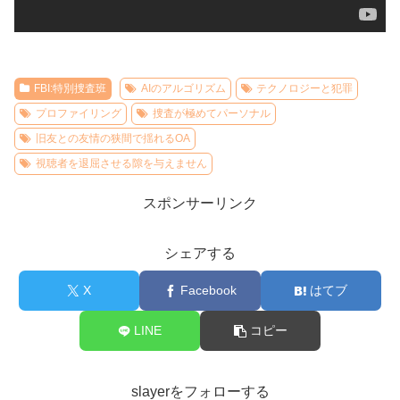
FBI:特別捜査班
AIのアルゴリズム
テクノロジーと犯罪
プロファイリング
捜査が極めてパーソナル
旧友との友情の狭間で揺れるOA
視聴者を退屈させる隙を与えません
スポンサーリンク
シェアする
X
Facebook
はてブ
LINE
コピー
slayerをフォローする