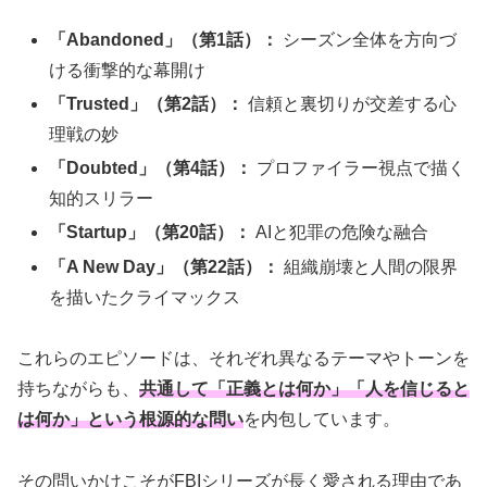
「Abandoned」（第1話）：
シーズン全体を方向づ
ける衝撃的な幕開け
「Trusted」（第2話）：
信頼と裏切りが交差する心
理戦の妙
「Doubted」（第4話）：
プロファイラー視点で描く
知的スリラー
「Startup」（第20話）：
AIと犯罪の危険な融合
「A New Day」（第22話）：
組織崩壊と人間の限界
を描いたクライマックス
これらのエピソードは、それぞれ異なるテーマやトーンを
持ちながらも、
共通して「正義とは何か」「人を信じると
は何か」という根源的な問い
を内包しています。
その問いかけこそがFBIシリーズが長く愛される理由であ