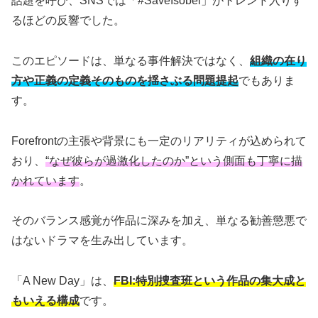
話題を呼び、SNSでは「#SaveIsobel」がトレンド入りす
るほどの反響でした。
このエピソードは、単なる事件解決ではなく、
組織の在り
方や正義の定義そのものを揺さぶる問題提起
でもありま
す。
Forefrontの主張や背景にも一定のリアリティが込められて
おり、
“なぜ彼らが過激化したのか”という側面も丁寧に描
かれています
。
そのバランス感覚が作品に深みを加え、単なる勧善懲悪で
はないドラマを生み出しています。
「A New Day」は、
FBI:特別捜査班という作品の集大成と
もいえる構成
です。