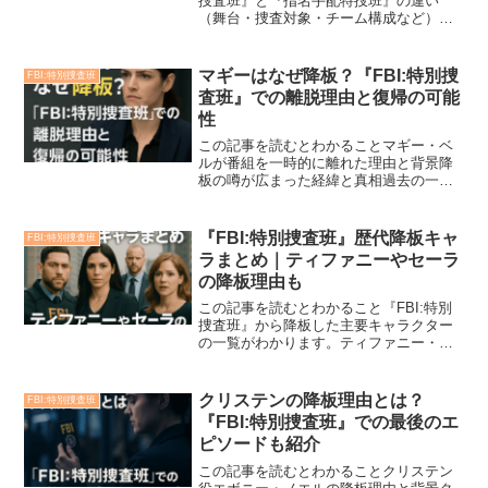
捜査班』と『指名手配特捜班』の違い
（舞台・捜査対象・チーム構成など）両
シリーズの世界観がつながっている理由
とその背景クロスオーバーエピソードの
順番とその楽しみ方各シリーズの魅力と
マギーはなぜ降板？『FBI:特別捜
FBI:特別捜査班
視聴のポイントどの順番...
査班』での離脱理由と復帰の可能
性
この記事を読むとわかることマギー・ベ
ルが番組を一時的に離れた理由と背景降
板の噂が広まった経緯と真相過去の一時
的な不在（妊娠・中毒など）と復帰の経
緯共演者や制作陣が語る、マギー復帰の
重要性今後の出演予定と、物語における
『FBI:特別捜査班』歴代降板キャ
FBI:特別捜査班
マギーの立ち位置人気キャ...
ラまとめ｜ティファニーやセーラ
の降板理由も
この記事を読むとわかること『FBI:特別
捜査班』から降板した主要キャラクター
の一覧がわかります。ティファニー・ウ
ォレスやセーラ（エレン・ソルバーグ）
などの退場理由が、俳優本人の発言や制
作側の意図をもとに詳しく理解できま
クリステンの降板理由とは？
FBI:特別捜査班
す。各キャラの劇中での...
『FBI:特別捜査班』での最後のエ
ピソードも紹介
この記事を読むとわかることクリステン