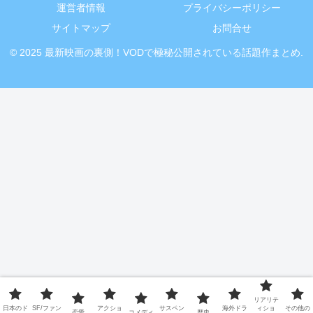
運営者情報
プライバシーポリシー
サイトマップ
お問合せ
© 2025 最新映画の裏側！VODで極秘公開されている話題作まとめ.
リアリテ
日本のド
SF/ファン
アクショ
サスペン
海外ドラ
ィショ
その他の
恋愛
コメディ
歴史