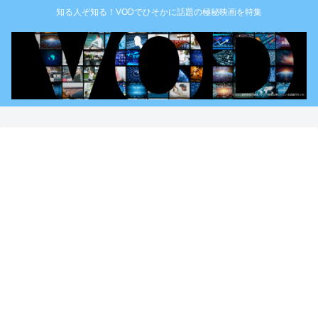
知る人ぞ知る！VODでひそかに話題の極秘映画を特集