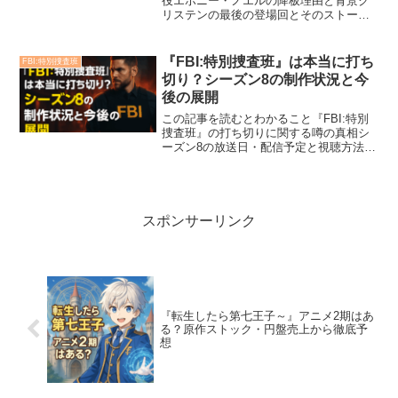
役エボニー・ノエルの降板理由と背景ク
リステンの最後の登場回とそのストーリ
ー内容劇中でのキャラクターのその後と
異動先制作陣や共演者による降板に関す
るコメント後任キャラクターとチーム再
『FBI:特別捜査班』は本当に打ち
FBI:特別捜査班
編の意図シーズン2を彩っ...
切り？シーズン8の制作状況と今
後の展開
この記事を読むとわかること『FBI:特別
捜査班』の打ち切りに関する噂の真相シ
ーズン8の放送日・配信予定と視聴方法シ
ーズン8からのキャスト変更と新キャラク
ターの情報新シーズンの見どころや今後
の展開予想シリーズ全体の今後の方向性
とCBSの放送戦...
スポンサーリンク
『転生したら第七王子～』アニメ2期はあ
る？原作ストック・円盤売上から徹底予
想