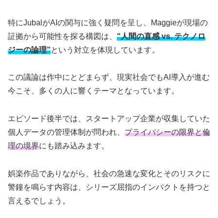
特にJubalがAIの関与に強く疑問を呈し、Maggieが現場の
証拠から可能性を探る構図は、
“人間の直感 vs. テクノロ
ジーの論理”
という対立を体現しています。
この議論は作中にとどまらず、現実社会でもAI導入が進む
今こそ、多くの人に響くテーマとなっています。
エピソード後半では、スタートアップ企業が収集していた
個人データの管理体制が問われ、
プライバシーの限界と倫
理の境界
にも踏み込みます。
娯楽作品でありながら、社会の急速な変化とそのリスクに
警鐘を鳴らす内容は、シリーズ屈指のインパクトを持つと
言えるでしょう。