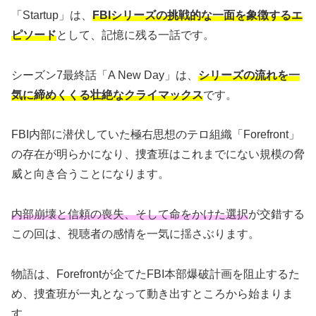
「Startup」は、
FBIシリーズの挑戦的な一面を象徴するエ
ピソード
として、記憶に残る一話です。
シーズン7最終話「A New Day」は、
シリーズの流れを一
気に締めくくる壮絶なクライマックス
です。
FBI内部に潜伏していた極右思想のテロ組織「Forefront」
の存在が明らかになり、捜査班はこれまでにない規模の脅
威と向き合うことになります。
内部崩壊と信頼の喪失、そして命をかけた選択
が交錯する
この回は、視聴者の感情を一気に揺さぶります。
物語は、Forefrontが企てたFBI本部爆破計画を阻止するた
め、捜査班が一丸となって動き出すところから始まりま
す。