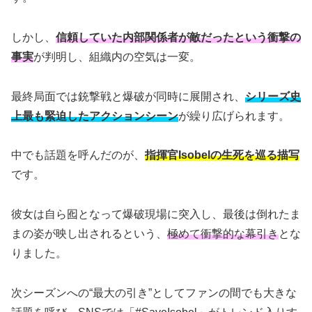
しかし、
信頼していた内部関係者が敵だったという衝撃の
事実
が判明し、組織内の空気は一変。
最終局面では銃撃戦と爆破が同時に展開され、
シリーズ史
上最も緊迫したアクションシーン
が繰り広げられます。
中でも話題を呼んだのが、
指揮官Isobelの生死を巡る描写
です。
彼女は自ら囮となって爆破現場に突入し、最後は倒れたま
まの姿が映し出されるという、
極めて衝撃的な幕引き
とな
りました。
次シーズンへの“最大の引き”としてファンの間でも大きな