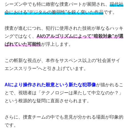
シーズン中でも特に緻密な捜査パートが展開され、
現代社
会における“デジタルの脆弱性”を鋭く突いた作品
です。
捜査が進むにつれ、犯行に使用された技術が単なるハッキ
ングではなく、
AIのアルゴリズムによって“暗殺対象”が選
ばれていた可能性
が浮上します。
この斬新な視点が、本作をサスペンス以上の“社会派サイ
エンススリラー”へと引き上げています。
AIにより操作された殺意という新たな犯罪像
が描かれるこ
とで、視聴者は「テクノロジーは果たして中立なのか？」
という根源的な疑問に直面させられます。
さらに、捜査チームの中でも意見が分かれる場面が印象的
です。