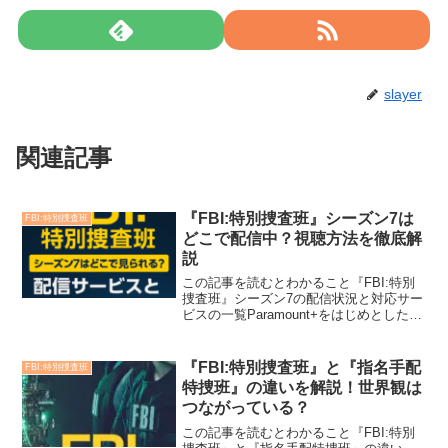
slayer
関連記事
『FBI:特別捜査班』シーズン7は
FBI:特別捜査班
どこで配信中？視聴方法を徹底解
説
この記事を読むとわかること『FBI:特別
捜査班』シーズン7の配信状況と対応サー
ビスの一覧Paramount+をはじめとした視
聴可能な配信サービスの特徴や料金日本
国内からの視聴方法とVPNを使用する際
の注意点広告の有無やコスト面から見た
『FBI:特別捜査班』と『指名手配
FBI:特別捜査班
各サー...
特捜班』の違いを解説！世界観は
つながっている？
この記事を読むとわかること『FBI:特別