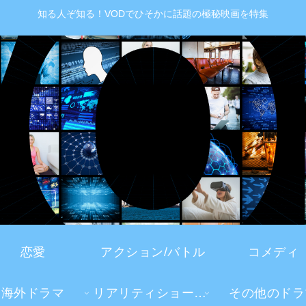
知る人ぞ知る！VODでひそかに話題の極秘映画を特集
恋愛
アクション/バトル
コメディ
海外ドラマ
リアリティショー・TV番組
その他のドラ