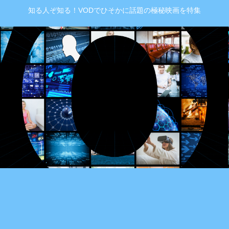
知る人ぞ知る！VODでひそかに話題の極秘映画を特集