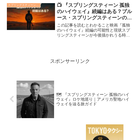
ィーンを描いた話題作、『スプリングス
📺 『スプリングスティーン 孤独
スプリングスティーン 孤独のハイウェイ
ティーン 孤独のハイウ...
のハイウェイ』続編はある？ブル
ース・スプリングスティーンの次
回作を徹底考察
この記事を読むとわかること映画『孤独
のハイウェイ』続編の可能性と現状スプ
リングスティーンが今後描かれうる時代
とテーマ進行中の関連ドキュメンタリー
とその意義映画『スプリングスティーン
孤独のハイウェイ』（原題：Springsteen:
Del...
スポンサーリンク
🗺️ 『スプリングスティーン 孤独のハイ
ウェイ』ロケ地巡り｜アメリカ聖地ハイ
ウェイを辿る旅ガイド