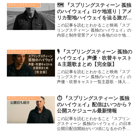
🗺️ 『スプリングスティーン 孤独
スプリングスティーン 孤独のハイウェイ
のハイウェイ』ロケ地巡り｜アメ
リカ聖地ハイウェイを辿る旅ガイ
ド
この記事を読むとわかること映画『スプ
リングスティーン 孤独のハイウェイ』の
内容と制作背景アメリカ各地のロケ地と
音楽が重なる旅ルートスプリングスティ
ーンの歌詞に込められた風景と想いアメ
リカンロックの巨星、ブルース・スプリ
🎙️ 『スプリングスティーン 孤独の
スプリングスティーン 孤独のハイウェイ
ングスティーン。彼の魂...
ハイウェイ』声優・吹替キャスト
＆主題歌まとめ【完全版】
この記事を読むとわかること映画『スプ
リングスティーン 孤独のハイウェイ』の
声優・吹替キャスト一覧主題歌・挿入歌
「Nebraska」などの音楽情報と演出の魅
力監督・制作スタッフ・公開情報まで網
羅した作品の全体像！映画『スプリング
⏱️ 『スプリングスティーン 孤独
スプリングスティーン 孤独のハイウェイ
スティーン 孤...
のハイウェイ』配信はいつから？
公開スケジュール最新情報
この記事を読むとわかること『スプリン
グスティーン 孤独のハイウェイ』の日本
公開日配信開始がいつ頃になるかの予想
と根拠視聴できる可能性が高い配信サー
ビスと注意点ブルース・スプリングステ