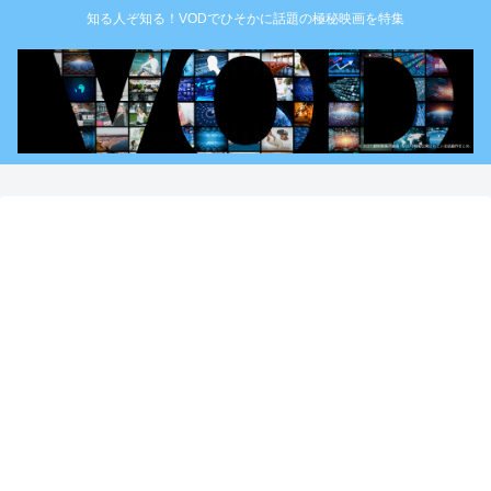
知る人ぞ知る！VODでひそかに話題の極秘映画を特集