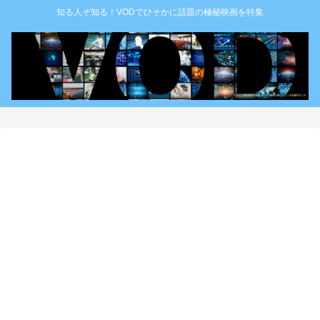
知る人ぞ知る！VODでひそかに話題の極秘映画を特集