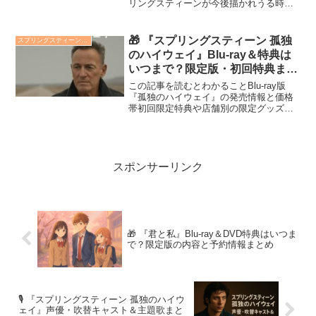
リングスティーンが今後描かれうる時代
とテーマ進行中の関連ドキュメンタリー
とその意義映画『スプリングスティーン
孤独のハイウェイ』（原題：Springsteen:
🎁 『スプリングスティーン 孤独
スプリングスティーン 孤独のハイウェイ
Del...
のハイウェイ』Blu-ray＆特典は
いつまで？限定版・初回特典まと
め
この記事を読むとわかることBlu-ray版
『孤独のハイウェイ』の発売情報と価格
帯初回限定特典や店舗別の限定グッズ内
容特典終了時期やおすすめ購入先の比較
ブルース・スプリングスティーンの魂を
映したドキュメンタリー『孤独のハイウ
ェイ』が待望のBl...
スポンサーリンク
🎁 『君と私』Blu‑ray＆DVD特典はいつま
で？限定版の内容と予約情報まとめ
🎙️ 『スプリングスティーン 孤独のハイウ
ェイ』声優・吹替キャスト＆主題歌まと