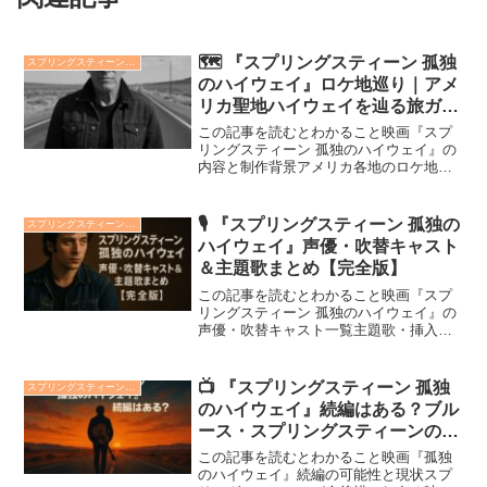
🗺️ 『スプリングスティーン 孤独
スプリングスティーン 孤独のハイウェイ
のハイウェイ』ロケ地巡り｜アメ
リカ聖地ハイウェイを辿る旅ガイ
ド
この記事を読むとわかること映画『スプ
リングスティーン 孤独のハイウェイ』の
内容と制作背景アメリカ各地のロケ地と
音楽が重なる旅ルートスプリングスティ
ーンの歌詞に込められた風景と想いアメ
リカンロックの巨星、ブルース・スプリ
🎙️ 『スプリングスティーン 孤独の
スプリングスティーン 孤独のハイウェイ
ングスティーン。彼の魂...
ハイウェイ』声優・吹替キャスト
＆主題歌まとめ【完全版】
この記事を読むとわかること映画『スプ
リングスティーン 孤独のハイウェイ』の
声優・吹替キャスト一覧主題歌・挿入歌
「Nebraska」などの音楽情報と演出の魅
力監督・制作スタッフ・公開情報まで網
羅した作品の全体像！映画『スプリング
📺 『スプリングスティーン 孤独
スプリングスティーン 孤独のハイウェイ
スティーン 孤...
のハイウェイ』続編はある？ブル
ース・スプリングスティーンの次
回作を徹底考察
この記事を読むとわかること映画『孤独
のハイウェイ』続編の可能性と現状スプ