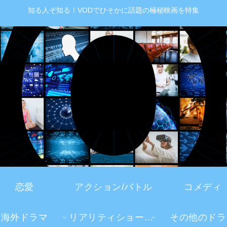
知る人ぞ知る！VODでひそかに話題の極秘映画を特集
恋愛
アクション/バトル
コメディ
海外ドラマ
リアリティショー・TV番組
その他のドラ