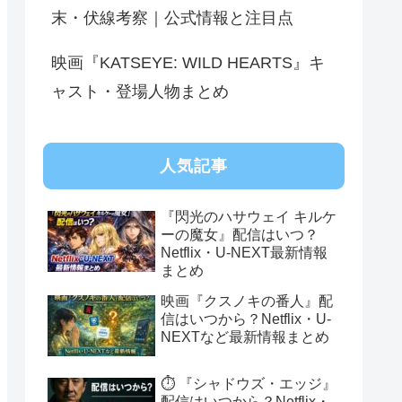
末・伏線考察｜公式情報と注目点
映画『KATSEYE: WILD HEARTS』キ
ャスト・登場人物まとめ
人気記事
『閃光のハサウェイ キルケ
ーの魔女』配信はいつ？
Netflix・U-NEXT最新情報
まとめ
映画『クスノキの番人』配
信はいつから？Netflix・U-
NEXTなど最新情報まとめ
⏱️ 『シャドウズ・エッジ』
配信はいつから？Netflix・